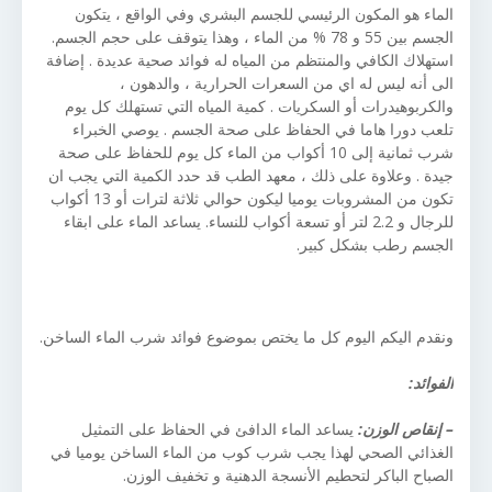
الماء هو المكون الرئيسي للجسم البشري وفي الواقع ، يتكون
الجسم بين 55 و 78 % من الماء ، وهذا يتوقف على حجم الجسم.
استهلاك الكافي والمنتظم من المياه له فوائد صحية عديدة . إضافة
الى أنه ليس له اي من السعرات الحرارية ، والدهون ،
والكربوهيدرات أو السكريات . كمية المياه التي تستهلك كل يوم
تلعب دورا هاما في الحفاظ على صحة الجسم . يوصي الخبراء
شرب ثمانية إلى 10 أكواب من الماء كل يوم للحفاظ على صحة
جيدة . وعلاوة على ذلك ، معهد الطب قد حدد الكمية التي يجب ان
تكون من المشروبات يوميا ليكون حوالي ثلاثة لترات أو 13 أكواب
للرجال و 2.2 لتر أو تسعة أكواب للنساء. يساعد الماء على ابقاء
الجسم رطب بشكل كبير.
ونقدم اليكم اليوم كل ما يختص بموضوع فوائد شرب الماء الساخن.
الفوائد:
– إنقاص الوزن:
يساعد الماء الدافئ في الحفاظ على التمثيل
الغذائي الصحي لهذا يجب شرب كوب من الماء الساخن يوميا في
الصباح الباكر لتحطيم الأنسجة الدهنية و تخفيف الوزن.