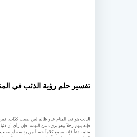
تفسير حلم رؤية الذئب في المن
الذئب هو في المنام عدو ظالم لص صعب كذّاب. فمن رأ
فإنه يتهم رجلاً وهو بريء من التهمة. فإن رأى أن ذئبا 
منامه ذئباً فإنه يسمع كلاماً حسناً من رئيسه أو يصيب