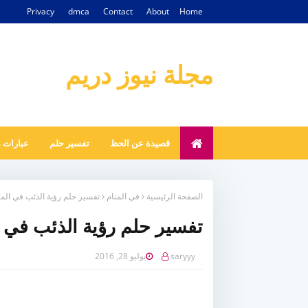
Privacy
dmca
Contact
About
Home
مجلة نيوز دريم
قصيدة عن الحظ
تفسير حلم
عبارات 
الصفحة الرئيسية
في المنام
تفسير حلم رؤية الذئب في المن
تفسير حلم رؤية الذئب في ا
saryyy
يوليو 28, 2016