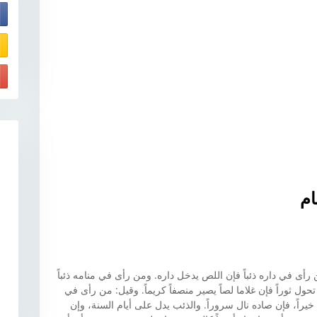
E
ام
ى في داره ذئباً فإن اللص يدخل داره. ومن رأى في منامه ذئباً
تحول ثوراً فإن غلاما لصاً يصير منصفاً كريماً. وقيل: من رأى في
 خيراً، فإن صاده نال سروراً. والذئب يدل على أيام السنة، وإن