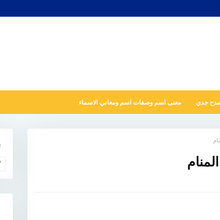
مدح جدي
معنى اسم وصفات اسم ومعاني الاسماء
ام
ب
لمنام
و
N