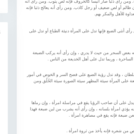
. ومن رأى ذئبا صار أنيساً كالخروف فإنه لص يتوب. ومن رأى أنه
ن ظالم أو لص ضعيف أو رجل كاذب. ومن رأى أنه يعالج ذئبا فإنه
داوة للأهل والمكر بهم.
رأى أنثى الضبع فإنها تدل على المرأة دنيئة الطباع أو تدل على
R
به بعض السحر من حيث لا يدري ، وإن رأى أنه يركب الضبعة
 الساحرة ، وربما تدل على أهل الخديعة من الناس .
سلطان ، وقد تدل رؤية الضبع على فضح السر و الخوض في أمور
بعة على المرأة سيئة المظهر سيئة الصورة سيئة الخُلُق ومن
يدل على أن صاحب الرؤيا يقع في مراسلة امرأة ، وإن رماها
 يؤذي امرأة بلسانه ، وإن رأى أنه يشرب من لبن ضبعة فهذا
عن ضبعة فإنه يقع في مصاهرة امرأة .
 من شعره فإنه يأخذ من ثروة امرأة .