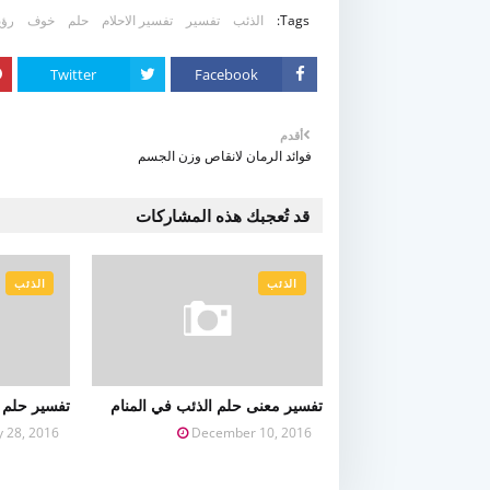
Tags:
الذئب
تفسير
تفسير الاحلام
حلم
خوف
رؤي
Twitter
Facebook
أقدم
فوائد الرمان لانقاص وزن الجسم
قد تُعجبك هذه المشاركات
الذئب
الذئب
تفسير معنى حلم الذئب في المنام
تفسير حلم ر
ly 28, 2016
December 10, 2016