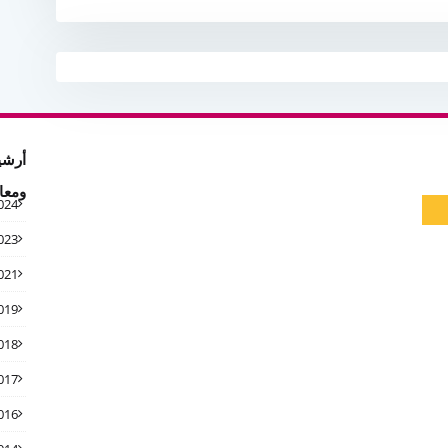
أرشي
ومعا
024
023
021
019
018
017
016