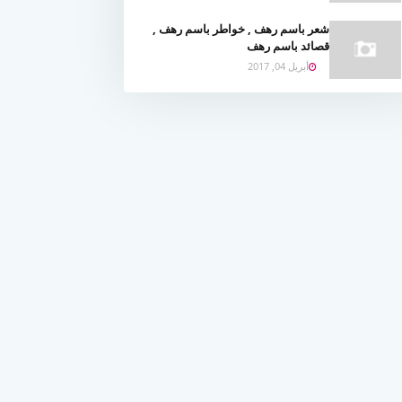
شعر باسم رهف , خواطر باسم رهف ,
قصائد باسم رهف
أبريل 04, 2017