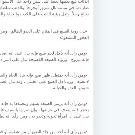
الذئاب يتبع بعضها بعضاً على سنن واحد على الاستواء
صار ذئبا في منامه نال سروراً وفرحاً. والذئب سلطا
يعالج رجلاً. وتدل رؤية الذئب على الكذب والحيلة والع
تدل رؤية الضبع في المنام على العدو الظالم ، ومن 
العجوز المشعوذة .
ومن رأى أنه يأكل لحم ضبع فإنه يدل على أنه أصا
فإنه يتزوج ، ورؤية الضبعة الكسيحة تدل على المرأة
ومن رأى أنه يمتطي ظهر ضبع فإنه ينال الجاه وال
لا تعنيه ، وربما دل الضبع على الخنثى ، وقد تدل الض
شيمتها الغدر والخيانة .
ومن رأى أنه يرمي الضبعة بسهم ويتعمدها به فإنه 
بحجر فإنه يقذف في عرضها ، وإن ضربها بالسيف فإنه
يدل على أن امرأة تخونه وتغدر به ، ومن رأى أنه يط
ومن رأى أنه أخذ من جلد الضبع أو من عظمه أو قص