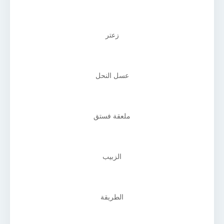
زعتر
عسل النحل
ملعقة فستق
الزبيب
الطريقة