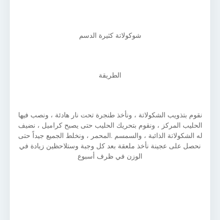
شوكولاتة كثيرة الدسم
الطريقة
نقوم بتذويب الشكولاتة ، ونأخذ طنجرة تحت نار هادئة ، ونصب فيها
الحليب المركز ، ونقوم بتحريك الحليب حتى يصبح كراميل ، نضيف
له الشكولاتة الذائبة ، والسمسم .المحمر ، ونخلط الجميع جيداً حتى
نحصل على عجينة نأخذ ملعقة بعد كل وجبة وستلاحظين زيادة في
الوزن في ظرف أسبوع