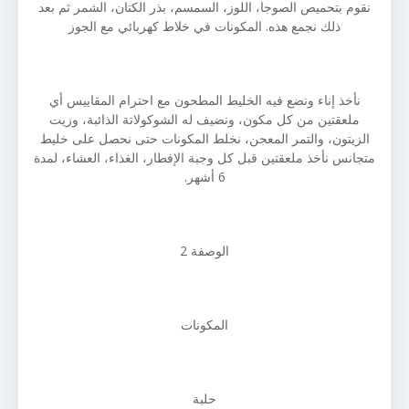
نقوم بتحميص الصوجا، اللوز، السمسم، بذر الكتان، الشمر ثم بعد
ذلك نجمع هذه. المكونات في خلاط كهربائي مع الجوز
نأخذ إناء ونضع فيه الخليط المطحون مع احترام المقاييس أي
ملعقتين من كل مكون، ونضيف له الشوكولاتة الذائبة، وزيت
الزيتون، والتمر المعجن، نخلط المكونات حتى نحصل على خليط
متجانس نأخذ ملعقتين قبل كل وجبة الإفطار، الغذاء، العشاء، لمدة
6 أشهر.
الوصفة 2
المكونات
حلبة