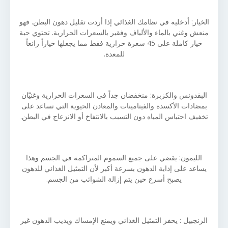
الخيار: أدخليه في نظامك الغذائي إذا أردت تقليل دهون البطن. فهو
منعش وغني بالماء والألياف وفقير بالسعرات الحرارية. تحتوي حبة
خيار كاملة على 45 سعرة حرارية فقط مما يجعلها خياراً رائعاً
للمعدة.
البقدونس والكزبرة: منخفضان جداً في السعرات الحرارية وغنيّان
بمضادات الأكسدة والفيتامينات والمعادن الحيوية التي تساعد على
تخفيف احتباس المياه دون التسبب بالانتفاخ أو الانزعاج في البطن.
الليمون: يقضي على جميع السموم المتراكمة في الجسم وهذا
يساعد على إذابة الدهون بسرعة أكبر لأن التمثيل الغذائي للدهون
يصبح أسرع حين يتم إزالة الشوائب من الجسم.
الزنجبيل : يحفز التمثيل الغذائي ويمنع الإمساك ويذيب الدهون غير