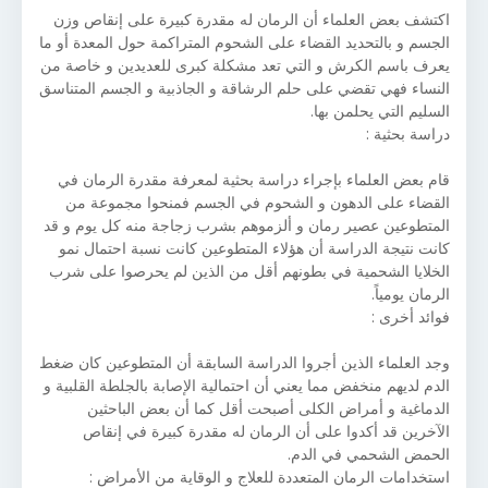
اكتشف بعض العلماء أن الرمان له مقدرة كبيرة على إنقاص وزن
الجسم و بالتحديد القضاء على الشحوم المتراكمة حول المعدة أو ما
يعرف باسم الكرش و التي تعد مشكلة كبرى للعديدين و خاصة من
النساء فهي تقضي على حلم الرشاقة و الجاذبية و الجسم المتناسق
السليم التي يحلمن بها.
دراسة بحثية :
قام بعض العلماء بإجراء دراسة بحثية لمعرفة مقدرة الرمان في
القضاء على الدهون و الشحوم في الجسم فمنحوا مجموعة من
المتطوعين عصير رمان و ألزموهم بشرب زجاجة منه كل يوم و قد
كانت نتيجة الدراسة أن هؤلاء المتطوعين كانت نسبة احتمال نمو
الخلايا الشحمية في بطونهم أقل من الذين لم يحرصوا على شرب
الرمان يومياً.
فوائد أخرى :
وجد العلماء الذين أجروا الدراسة السابقة أن المتطوعين كان ضغط
الدم لديهم منخفض مما يعني أن احتمالية الإصابة بالجلطة القلبية و
الدماغية و أمراض الكلى أصبحت أقل كما أن بعض الباحثين
الآخرين قد أكدوا على أن الرمان له مقدرة كبيرة في إنقاص
الحمض الشحمي في الدم.
استخدامات الرمان المتعددة للعلاج و الوقاية من الأمراض :