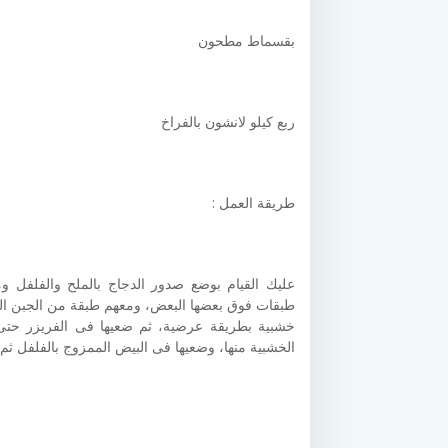
بقسماط مطحون
ربع كيلو لانشون بالفراخ
طريقة العمل :
عليك القيام بوضع صدور الدجاج بالملح والفلفل وم
طبقات فوق بعضها البعض، ومعهم طبقة من الجبن المو
الخشبية منها، وضعيها فى البيض الممزوج بالفلفل ث