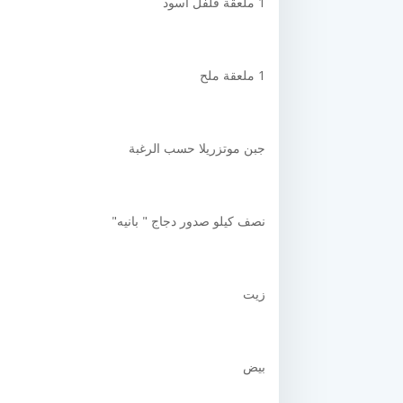
1 ملعقة فلفل أسود
1 ملعقة ملح
جبن موتزريلا حسب الرغبة
نصف كيلو صدور دجاج " بانيه"
زيت
بيض