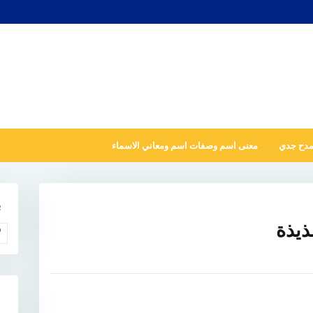
مدح جدي
معنى اسم وصفات اسم ومعاني الاسماء
ب
ذيذة
و
N