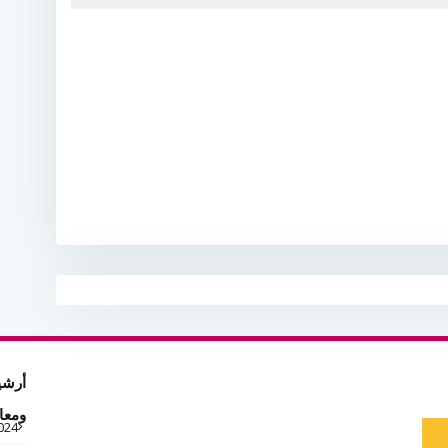
أرشي
ومعا
024