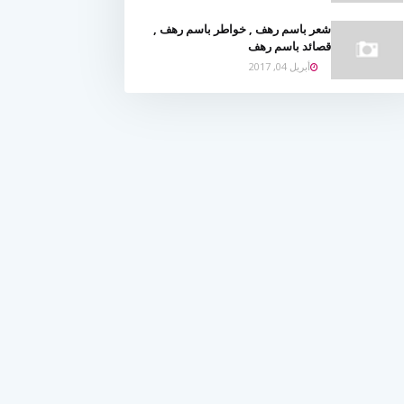
شعر باسم رهف , خواطر باسم رهف ,
قصائد باسم رهف
أبريل 04, 2017