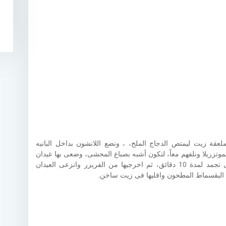
لعقة زيت ليمتص الدجاج الملح، ، ونضع اللانشون بداخل البانيه
تزريلا ونلفهم معاً، لتكون أشبه بصباع المحشى، وضعى بها عيدان
خشبية بطريقة عرضية، ثم ضعيها فى الفريزر حتى تجمد لمدة 10 دقائق، ثم اخرجيها من الفريزر وانزعى العيدان
م البقسماط المطحون واقليها فى زيت ساخن.