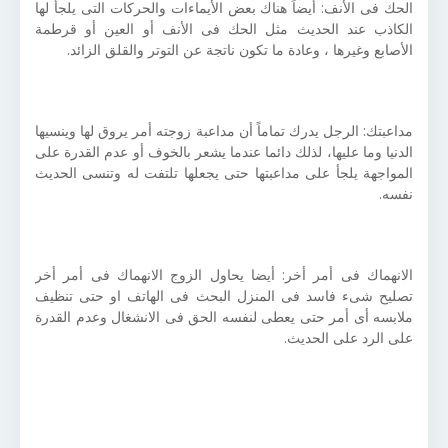
الحك فى الأنف:
أيضاً هناك بعض الأيماءات والحركات التى يلجأ لها
الكاذب عند الحديث مثل الحك فى الأنف أو العين أو قرطمة
الأصابع وغيرها ، وعادة ما تكون ناتجة عن التوتر والقلق الزائد.
مداعبتك: الرجل يدرك تماماً أن مداعبة زوجته أمر يروق لها وينسيها
الدنيا وما عليها، لذلك دائما عندما يشعر بالخوف أو عدم القدرة على
المواجهة يلجأ على مداعبتها حتى يجعلها تلتفت له وتنسى الحديث
نفسه.
الانهماك فى أمر أخر: أيضا يحاول الزوج الانهماك فى أمر أخر
تصليح شىء فاسد فى المنزل البحث فى الهاتف او حتى تنظيف
ملابسه أى أمر حتى يعطى لنفسه الحق فى الانشغال وعدم القدرة
على الرد على الحديث.