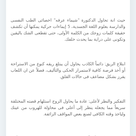
حيث انة تحاول الدكتورة "شيماء عرفه" اخصائى الطب النفسى
والدارسة بعلوم اللغة الجسدية، 5 إيماءات حركية يمكنها أن تكشف
حقيقة كلمات زوجك من الكلمة الأولى، حتى تقطعى الشك باليقين
وتكونى على دراية بما يحدث خلفك.
ابتلاع الريق: دائماً الكاذب يحاول أن يبتلع ريقه كنوع من الاستراحة
أو أخذ فرصة كافية لاستمرار الحكى والتأليف، فضلاً عن ان اللعاب
يفرز بشكل مضاعف فى حالات القلق.
التفكير والنظر لأعلى:
عادة ما يحاول الزوج استلهام قصته المختلقة
سريعاً مما يجعله ينظر إلى أعلى فى محاولة للهروب من عينك
ولياخذ وقته الكافى لصنع بعض المواقف الزائفة.