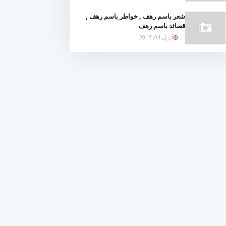
شعر باسم رهف , خواطر باسم رهف ,
قصائد باسم رهف
أبريل 04, 2017