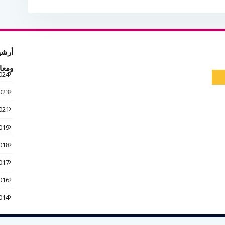
أرشي
ومعا
024
023
021
019
018
017
016
014