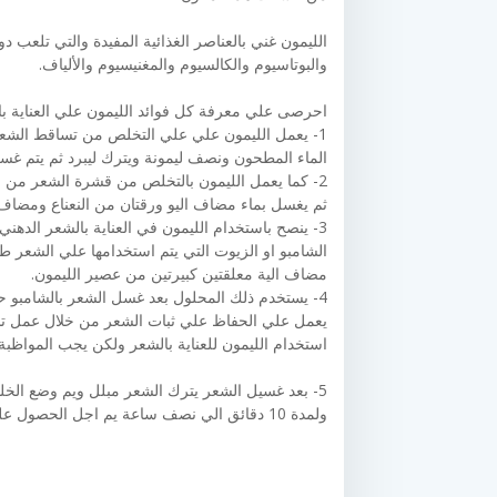
الليمون غني بالعناصر الغذائية المفيدة والتي تلعب د
والبوتاسيوم والكالسيوم والمغنيسيوم والألياف.
احرصى علي معرفة كل فوائد الليمون علي العناية با
1- يعمل الليمون علي علي التخلص من تساقط الشعر
الماء المطحون ونصف ليمونة ويترك ليبرد ثم يتم غسل
2- كما يعمل الليمون بالتخلص من قشرة الشعر من 
ثم يغسل بماء مضاف اليو ورقتان من النعناع ومضاف 
3- ينصح باستخدام الليمون في العناية بالشعر الدهن
مضاف الية معلقتين كبيرتين من عصير الليمون.
4- يستخدم ذلك المحلول بعد غسل الشعر بالشامبو ح
يعمل علي الحفاظ علي ثبات الشعر من خلال عمل تس
استخدام الليمون للعناية بالشعر ولكن يجب المواظبة 
5- بعد غسيل الشعر يترك الشعر مبلل ويم وضع الخل
ولمدة 10 دقائق الي نصف ساعة يم اجل الحصول علي نتائج رائعة.