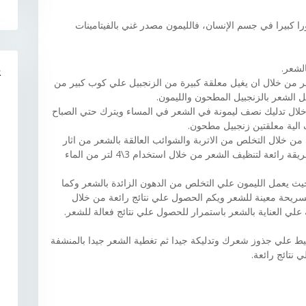
ورا كبيرا في جسم الإنسان، فالليمون مصدر غني بالفيتامينات
لشعر.
R
 من خلال ان يغيل معلقة كبيرة من الزنجبيل علي كوب كبير من
 الشعر بالزنجبيل المطحون والليمون.
خلال تدليك نصف ليمونة في الشعر في المساء ويترك حتي الصباح
الية معلقتين زنجبيل مطحون.
ي من خلال التخلص من الاتربة والشوائب العالقة بالشعر من اثار
الشامبو او الزيوت التي يتم استخدامها علي الشعر طريقة رائعة لتنظيف الشعر من خلال استخدام 3\4 لتر من الماء
يث يعمل الليمون علي التخلص من الدهون الزائدة بالشعر وكما
ريحة معينة للشعر ويكم الحصول علي نتائج رائعة من خلال
علي العناية بالشعر باستمرار للحصول علي نتائج فعالة للشعر.
يط علي جذوز شعرك وتدليكة جيدا ثم تغطية الشعر جيدا بالمنشفة