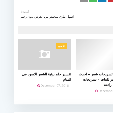
أحدث
اسهل طرق للتخلص من الكرش بدون رجيم
الاسود
تسريحات شعر – احدث
تفسير حلم رؤية الشعر الاسود في
 للبنات – تسريحات
المنام
ائعة
December 07, 2016
December