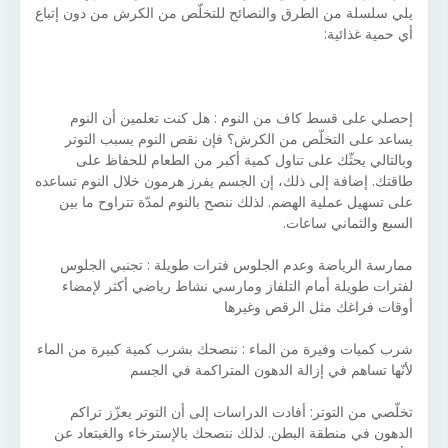
يلي سلسلة من الطرق والنصائح للتخلّص من الكرش من دون إتباع
أي حمية غذائية:
إحصلي على قسط كاف من النوم : هل كنت تعلمين أن النوم
يساعد على التخلّص من الكرش؟ فإن نقص النوم يسبب التوتر
وبالتالي يحثّك على تناول كمية أكبر من الطعام للحفاظ على
طاقتك. إضافة إلى ذلك، إن الجسم يفرز هرمون خلال النوم تساعده
على تسهيل عملية الهضم. لذلك ننصح بالنوم لمدّة تتراوح ما بين
السبع والثماني ساعات.
ممارسة الرياضة وعدم الجلوس فترات طويلة : تجنبي الجلوس
لفترات طويلة أمام التلفاز ومارسي نشاط رياضي أكثر لإمضاء
أوقات فراغك مثل الرقص وغيرها
شرب كميات وفيرة من الماء : ننصحك بشرب كمية كبيرة من الماء
لأنّها تساهم في إزالة الدهون المتراكمة في الجسم
تخلّصي من التوتر: أفادت الدراسات إلى أن التوتر يعزّز تراكم
الدهون في منطقة البطن. لذلك ننصحك بالإسترخاء والغبتعاد عن