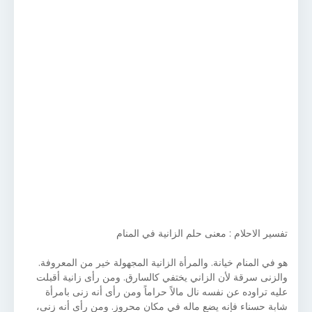
تفسير الاحلام : معنى حلم الزانية في المنام
هو في المنام خيانة. والمرأة الزانية المجهولة خير من المعروفة.
والزنى سرقة لأن الزاني يختفي كالسارق. ومن رأى زانية أقبلت
عليه تراوده عن نفسه نال مالاً حراماً ومن رأى أنه زنى بامرأة
شابة حسناء فإنه يضع ماله في مكان محروز. ومن رأى أنه زنى،