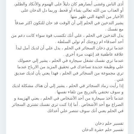
أذى الناس وغشى أبصارهم كان دليلاً على الهموم والأنكاد والظلم،
أو العذاب من الله تعالى بفناء أو قحط. وربما دل الدخان على
الأخبار من الجهة التي ظهر منها
يشير التدخين في الحلم إلي أن الوقت قد حان للتكون اكثر صدقاً
مع نفسك .
يدل التدخين في الحلم ، علي أنك تكتسب قوة سواء كانت دعم من
أحد أصدقاء ام زوجتك أم تولي السلطة .
عندما تري دخان السجائر في الحلم ، يدل علي أن لديك أمل لبدأ
علاقة عاطفية قد إنتهت مرة أخري .
عندما تري نفسك تشغل سيجارة في الحلم ، يشير إلي حصولك
علي وظيفة جديدة تساعدك في تحقيق المزيد من الارباح عندما
تري مجموعة من السجائر في الحلم ، فهذا يعني بأن لديك صديق
غني .
إذا رأيت رماد السجائر في الحلم ، يشير إلي أن هناك مشكلة لديك
و سوف تختفي بالتدريج من تلقاء نفسها .
عندما تأخذ سيجارة من أحد الأشخاص في الحلم ، يعني الهزيمة و
الصراع مع أحد الأشخاص . أما إذا كنت تري نفسك تشتري السجائر
في الحلم يعني أنك سوف تنتصر علي أعدائك
تفسير حلم دخان
تفسير حلم حفرة الدخان