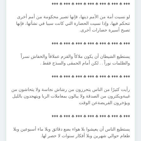
♦♦♦ ♣ ♦♦♦ ♣ ♦♦♦ ♣ ♦♦♦ ♣ ♦♦♦ ♣ ♦♦♦ ♣ ♦♦♦
لو نسيت أمة من الأمم دينها، فإنها تصير محكومة من أمم أخرى
تتحكم فيها، وإذا نسيت الحضارة التي كانت سببا في نشأتها، فإنها
تصبح أسيرة حضارات أخرى.
♦♦♦ ♣ ♦♦♦ ♣ ♦♦♦ ♣ ♦♦♦ ♣ ♦♦♦ ♣ ♦♦♦ ♣ ♦♦♦
يستطيع الشيطان أن يكون ملاكاً والقزم عملاقاً والخفاش نسراً
والظلمات نوراً . . لكن أمام الحمقى والسذج فقط .
♦♦♦ ♣ ♦♦♦ ♣ ♦♦♦ ♣ ♦♦♦ ♣ ♦♦♦ ♣ ♦♦♦ ♣ ♦♦♦
رأيت كثيرًا من الناس يتحرزون من رشاش نجاسة ولا يتحاشون من
غيبةويكثرون من الصدقة ولا يبالون بمعاملات الربا ويتهجدون بالليل
ويؤخرون الفريضةعن الوقت
♦♦♦ ♣ ♦♦♦ ♣ ♦♦♦ ♣ ♦♦♦ ♣ ♦♦♦ ♣ ♦♦♦ ♣ ♦♦♦
يستطيع الناس أن يعيشوا بلا هواء بضع دقائق وبلا ماء أسبوعين وبلا
طعام حوالي شهرين وبلا أفكار سنوات لا حصر لها.