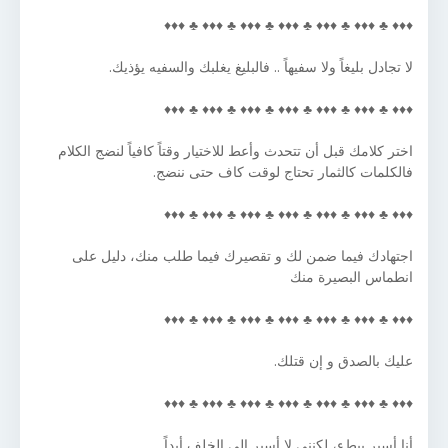
♦♦♦ ♣ ♦♦♦ ♣ ♦♦♦ ♣ ♦♦♦ ♣ ♦♦♦ ♣ ♦♦♦ ♣ ♦♦♦
لا تجادل بليغاً ولا سفيهاً .. فالبليغ يغلبك والسفيه يؤذيك.
♦♦♦ ♣ ♦♦♦ ♣ ♦♦♦ ♣ ♦♦♦ ♣ ♦♦♦ ♣ ♦♦♦ ♣ ♦♦♦
اختر كلامك قبل أن تتحدث وأعط للاختيار وقتاً كافياً لنضج الكلام
فالكلمات كالثمار تحتاج لوقت كاف حتى ننضج.
♦♦♦ ♣ ♦♦♦ ♣ ♦♦♦ ♣ ♦♦♦ ♣ ♦♦♦ ♣ ♦♦♦ ♣ ♦♦♦
اجتهادك فيما ضمن لك و تقصيرك فيما طلب منك، دليل على
انطماس البصيرة منك
♦♦♦ ♣ ♦♦♦ ♣ ♦♦♦ ♣ ♦♦♦ ♣ ♦♦♦ ♣ ♦♦♦ ♣ ♦♦♦
عليك بالصدق و إن قتلك.
♦♦♦ ♣ ♦♦♦ ♣ ♦♦♦ ♣ ♦♦♦ ♣ ♦♦♦ ♣ ♦♦♦ ♣ ♦♦♦
أنا أسير ببطء، لكنني لا أسير إلى الخلف أبداً