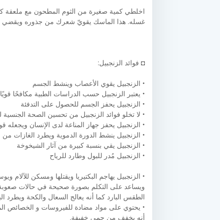
اخلطي كمية صغيرة من الثوم المطحون مع ملعقة ك
غسله. هذا الماسك يقويّ شعرك من جذوره ويقضي ع
◘ فوائد الزنجبيل:
• الزنجبيل يقوي الأعصاب وينشط الجسم
• يعتبر الزنجبيل حسب الدراسات الطبية مكافحًا قويً
• الزنجبيل يحفز الجسم للحصول على التدفئة
• لا تخلو فوائد الزنجبيل من تحسين الصحة الجنسية 
• الزنجبيل يحفز جهاز المناعة لدى الإنسان ويجعله قويً
• الزنجبيل ينشط الدورة الدموية ويطرد الغازات من 
• الزنجبيل يقي بنسبة كبيرة من آثار الشيخوخة
• الزنجبيل مُدر للبول وطارد للرياح
• الزنجبيل يهاجم البكتيريا ويقتلها ومسكن للآلام ويو
ويساعد على التكلم بصورة صحيحة في حالات صعوبة ال
الطقس البارد كما أنه يعالج السعال والكحة ويطرد الب
• يحتوي على مواد مضادة للفيروسات و الخصائص الم
أنه يخفف من حمى خفيفة.