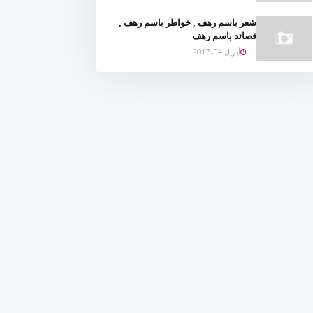
شعر باسم رهف , خواطر باسم رهف ,
قصائد باسم رهف
أبريل 04, 2017