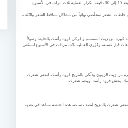
عصير الليمون . تدليك فروة الرأس بالخليط وشطف بعد 15 إلى 30 دقيقة. تكرار العمليه ثلاث مرات في الأسبوع
ي خلطات الشعر لتتخلّصي نهائياً من مشاكل تساقط الشعر والتّلف.
ة كبيرة من زيت السمسم وافركي فروة رأسك بالخليط وصولاً
قبل غسله، وكرّري العملية ثلاث مرذات في الأسبوع لتتمتّعي
رة من زيت الزيتون ودلّكي بالمزيج فروة رأسك. انقعي شعرك
ماسك ينعش فروة رأسك وينعم شعرك.
انقعي شعرك بالمزيج لنصف ساعة. هذه الخلطة تساعد في تغذية