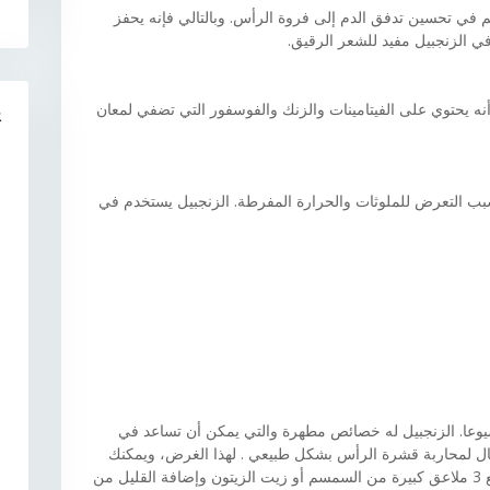
م في تحسين تدفق الدم إلى فروة الرأس. وبالتالي فإنه يحفز
في الزنجبيل مفيد للشعر الرقيق.
 أنه يحتوي على الفيتامينات والزنك والفوسفور التي تضفي لمعان
R
ب التعرض للملوثات والحرارة المفرطة. الزنجبيل يستخدم في
وعا. الزنجبيل له خصائص مطهرة والتي يمكن أن تساعد في
ال لمحاربة قشرة الرأس بشكل طبيعي . لهذا الغرض، ويمكنك
خلط ملعقتين طعام من الزنجبيل المبشور الطازج مع 3 ملاعق كبيرة من السمسم أو زيت الزيتون وإضافة القليل من