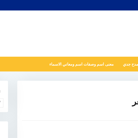
مدح جدي
معنى اسم وصفات اسم ومعاني الاسماء
ب
ر
و
N