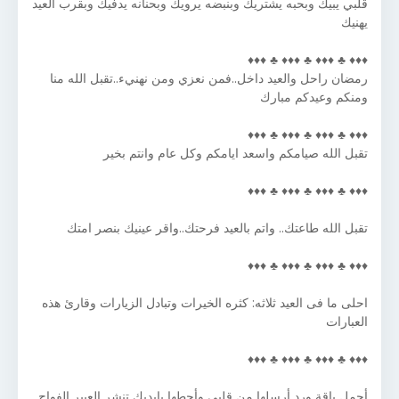
قلبي يبيك وبحبه يشتريك وبنبضه يرويك وبحنانه يدفيك وبقرب العيد
يهنيك
♦♦♦ ♣ ♦♦♦ ♣ ♦♦♦ ♣ ♦♦♦
رمضان راحل والعيد داخل..فمن نعزي ومن نهنيء..تقبل الله منا
ومنكم وعيدكم مبارك
♦♦♦ ♣ ♦♦♦ ♣ ♦♦♦ ♣ ♦♦♦
تقبل الله صيامكم واسعد ايامكم وكل عام وانتم بخير
♦♦♦ ♣ ♦♦♦ ♣ ♦♦♦ ♣ ♦♦♦
تقبل الله طاعتك.. واتم بالعيد فرحتك..واقر عينيك بنصر امتك
♦♦♦ ♣ ♦♦♦ ♣ ♦♦♦ ♣ ♦♦♦
احلى ما فى العيد ثلاثه: كثره الخيرات وتبادل الزيارات وقارئ هذه
العبارات
♦♦♦ ♣ ♦♦♦ ♣ ♦♦♦ ♣ ♦♦♦
أجمل باقة ورد أرسلها من قلبي وأحطها بإيديك تنشر العبير الفواح