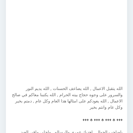
الله يتقبل الاعمال , الله يضاعف الحسنات , الله يديم النور
والسرور على وجوه حجاج بيته الحرام , الله يكتبنا معاكم في صالح
الاعمال , الله يعودكم على امثالها هذا العام وكل عام , دمتم بخير
وكل عام وانتم بخير
♦♦♦ ♣ ♦♦♦ ♣ ♦♦♦ ♣ ♦♦♦
ياصاحب الجوال , اهديك عمري والرساله , واحلى مافي العيد