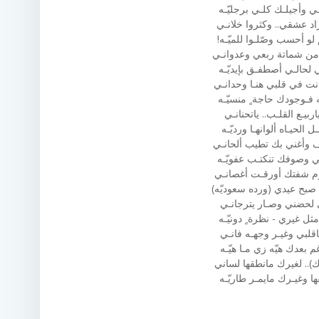
ي وأجيلـك كلـي برجليّـه
اد عشقي.. وكثروا خلانـي
 لو أحسب وصّلـوا للميّـه!
من شماتة ربعي وعدوانـي
 لحالـي أصطفـق بإيديّـه
نت في قلبي هنـا وحدانـي
 فـوجودك حاجة ٍ منسيّـه
ياربيـع القلـب.. ياتحنانـي
الحيـاه ألوانهـا ورديّـه
 وأغني بك تطيب ألحانـي
ي وصوفك تنكتـب عفويّـه
وم شفتك أورقـت أغصانـي
بح عيدي (ورده سعوديّه)
 لحضني وصـار يترجانـي
ثل غيري - نظرة ٍ دونيّـه
ياقلبي وغيـر وجهـه فانـي
م بعدك هيّه زي مـا هيّـه
).. لغيرك مانطقها لساني
ا وغيـرك مايمـر طاريّـه