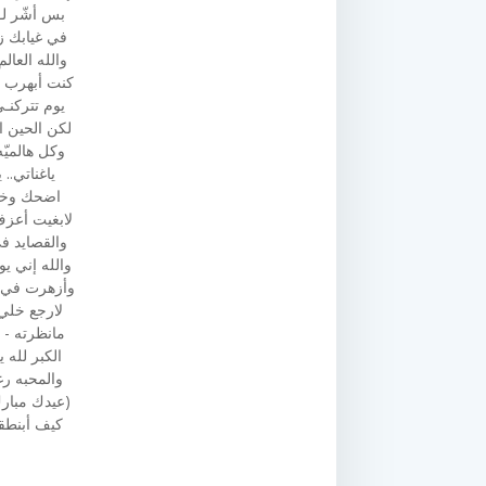
بس أشّر لـ
في غيابك ز
والله العالم
كنت أبهرب 
يوم تتركنـي
لكن الحين ا
وكل هالميّه
ياغناتي.. 
اضحك وخـل 
لابغيت أعزف
والقصايد ف
والله إني ي
وأزهرت في ص
لارجع خلي
مانظرته - م
الكبر لله 
والمحبه رغ
(عيدك مبارك
كيف أبنطقه