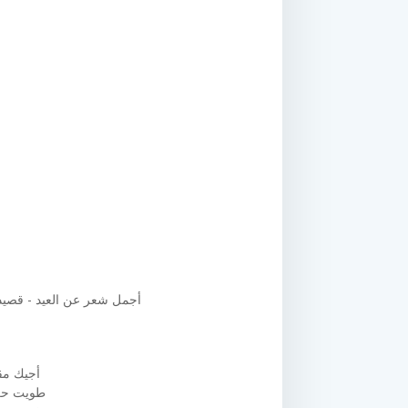
أجمل شعر عن العيد - قصيدة
أجيك مق
طويت حزن