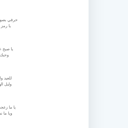
حرفي بصوت
يا رمز 
يا صبح ع
وحبك 
للعيد و
وليل ال
يا ما زعج
ويا ما 