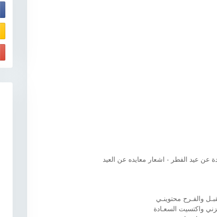
E
 عن عيد الفطر - اشعار معايده عن العيد
بـل والفـرح محتوينـي
ي واكتسيت السعـادة