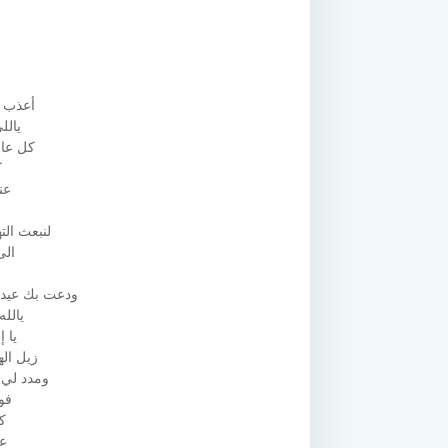
أعذب ت
يالل
كل عام
ك
عند
لنبعث الت
الى
ودعت بك عيد 
يالل
يا 
زيل ال
ومدد لي 
فو
كـ
عـ