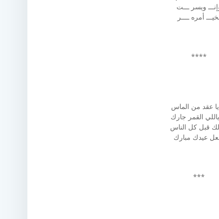
إنـــ ويسر ـــت
خيـــ أمره ــــر
****
 يا عقد من الماس
 ياللي القمر جارك
لك قبل كل الناس
عل عيدك مبارك
***