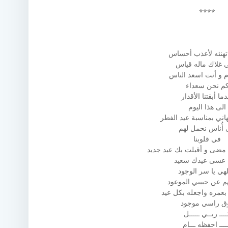
****
هنئه لأعذب أحساس
ي غلاك ماله قياس
 و أنت اسعد الناس
م نحن سعداء
ما أبقتنا الأقدار
الى هذا اليوم
هاني بمناسبة عيد الفطر
 أُناس نحمل لهم
في قلوبنا
مضى و أقبلت بك عيد جديد
ه عسى عيدك سعيد
إلهي يا سر الوجود
هم عن حبيبي الموعود
بعمره واجعله بكل عيد
ق راسي موجود
ـــ ربــي ـــــل
ـــ احفظه ـــام