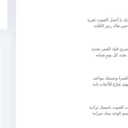
ك يا أجمل الصوت تغريد
حبي هاك رمز الكتابه
مري فيك للعمر تجديد
يجدد كل يومٍ شبابه
القمرا وحسنك مواعيد
هوى شرّع للأحباب بابه
ت الصوت باسمك تراديد
نسيم الوجد يمك سرابه