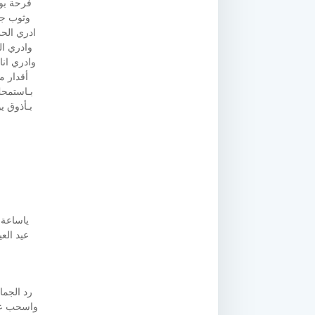
فرحة بوج
وثوب جد
ادري الح
وادري ال
وادري انا
أقدار م
بـاستمحك
بـأذوق ي
ياساعة 
عيد الع
رد الجما
واسحب عل