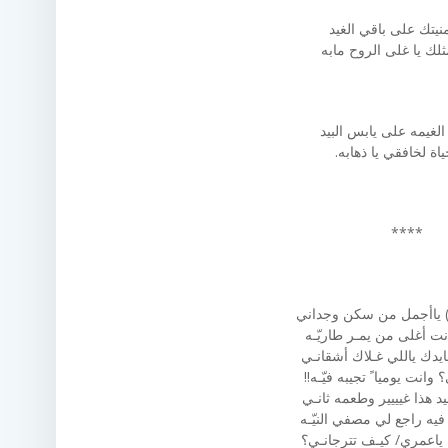
منيتك على باقي الغيد
لك يا غلى الروح مابه
الغيمه على يابس البيد
ياة لخافقي يا ذهابه.
****
 ياأجمل من سكن وجداني
نت أغلى من يمـر طاريّـه
ايدك ياللي غـلاك أشقانـي
انت يوميا ً تجيبه فيّـه!!
د هذا غيييير وطعمه ثانـي
يه راجع لي مصفي النيّـه
ياعمري/ كيـف تترجانـي؟