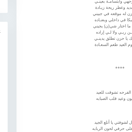
هي وابتسامـة بعينـي
يد وعطر ريحة زيـادة
زن له موقعه في جبيني
بكا في داخلي وبعنـاده
 ما اختار شي(ن) يجيني
R
ـن ربـي ولا لـي إراده
 يا حزن تطلق يدينـي
وم العيد طعم السعـادة
****
الفرحه تشوقت للعيد
يون وعيد قلب الصبابه
ل لشوفتي يا أتلع الجيد
ى حرفي لحون الربابه