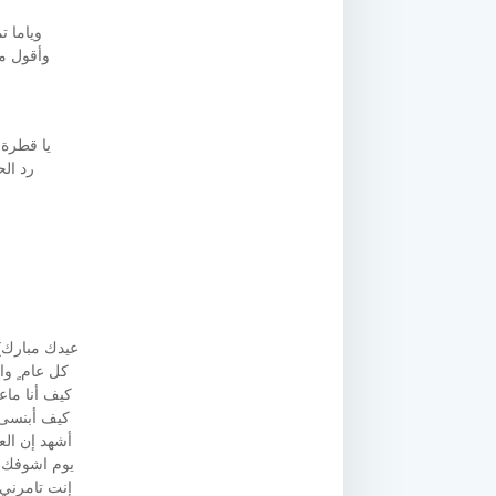
وياما ت
وأقول مث
يا قطرة 
رد الح
عيدك مبارك)
كل عام ٍ وا
كيف أنا ماع
كيف أبنسى؟ و
أشهد إن العي
يوم اشوفك ف
إنت تامرني 