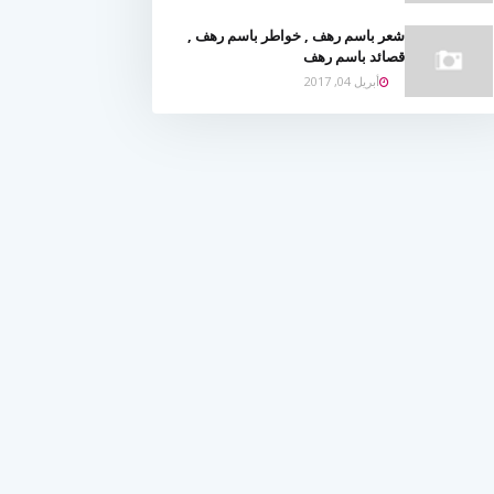
شعر باسم رهف , خواطر باسم رهف ,
قصائد باسم رهف
أبريل 04, 2017