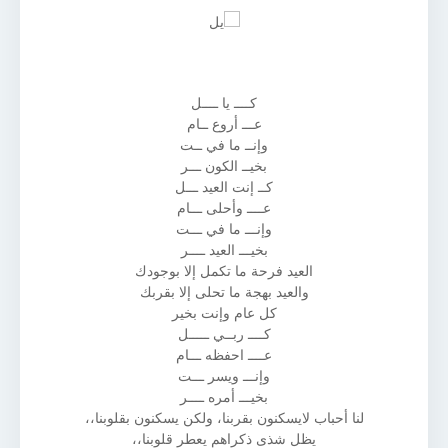
كــــ يا ــــل
عـــ أروع ــام
وإنــ ما في ــت
بخيــ الكون ـــر
كــ إنت العيد ـــل
عــــ وأحلى ـــام
وإنـــ ما في ـــت
بخيـــ العيد ــــر
العيد فرحة ما تكمل إلا بوجودك
والعيد بهجة ما تحلى إلا بقربك
كل عام وإنت بخير
كــــ ربــي ـــــل
عــــ احفظه ـــام
وإنـــ ويسر ـــت
بخيـــ أمره ــــر
لنا أحباب لايسكنون بقربنا، ولكن يسكنون بقلوبنا،،
يظل شذى ذكراهم يعطر قلوبنا،،