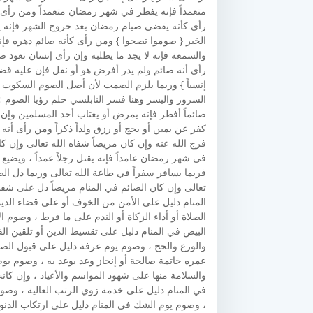
متعمداً فإنه يفطر في شهر رمضان متعمداً ومن رأى 
رأى كأنه يقضي صيام رمضان بعد خروج الشهر فإنه 
الخبر { صوموا تصحوا } ومن رأى كأنه صائم دهره فإنه
والسمعة فإنه لا يجد ما يطلبه وإن رأى إنسان تعود صي
رأى أنه صائم ولم يدر أفرض هو أو نفل فإن عليه قضاء
إنسياً } وربما يلزم الصمت لأن أصل الصوم السكوت و
السرور واليسر وهنا فسر النابلسي حلم رؤيا الصوم :
صائماً أفطر فإنه يمرض أو يغتاب أحد المسلمين وإن أف
كفر عن يمين أو يحج أو رزق ولداً ذكراً ومن رأى أ
فرج الله عنه وإن كان مريضاً شفاه الله تعالى وإن ك
في شهر رمضان عامداً فإنه يقتل رجلاً عمداً ، ويض
فربما يسافر سفراً في طاعة الله تعالى وربما دل ا
تعالى وإن كان الصائم في المنام مريضاً دل على شفا
المنام دليل على الأمن من الخوف أو على قضاء الدي
الصلاة أو أداء الزكاة أو الندم على ما فرط ، وصوم ا
البيض في المنام دليل على تقسيط الدين أو تلقين ال
والورع والحج ، وصوم يوم عرفة دليل على قبول الص
عمره خاتمة صالحة أو إنجاز وعد يوعد به ، وصوم يو
والسلامة منها على شهود المواسم والأعياد ، وإن كان
في المنام دليل على خدمة زوي الرتب العالية ، وصو
، وصوم يوم الشك في المنام دليل على ارتكاب الذن