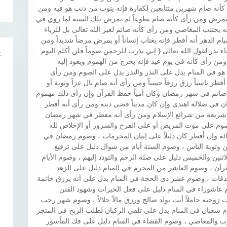
كأنه صام شهرين متتابعين لكفارة فإنه يتوب من ذنب هو فيه ومن
يمرض ومن رأى كأنه صام تطوعاً لم يمرض تلك السنة لما روي في
 يجتنب المعاصي ومن رأى كأنه صائم لغير الله تعالى بل للرياء
ام الدهر أنه أفطر فإنه يغتاب إنساناً أو يمرض مرضاً شديداً ومن
 نذر لقول الله تعالى { إني نذرت للرحمن صوماً فلن أكلم اليوم
R
من رأى كأنه في يوم عيد فإنه يخرج من الهموم ويعود إليه
 هو في المنام يدل على النذر والنذر يدل على الصوم ومن رأى
طر ناسياً رزق رزقاً حسناً ومن رأى أنه صام نال عزاً وتوبة أو
نه صائم في شهر رمضان وكان أمياً حفظ القرآن وإن رأى ذلك مهموم
ان في ضلالة اهتدى وإن كان مديناً قضى دينه ومن رأى أنه أفطر
يع شريعة من شرائع الإسلام ومن رأى أنه مفطر في شهر رمضان
لصوم على موت المريض أو على الفرح والسرور أو الإخلاص لله
ئه وإن أفطر كان دليلاً على إتيان المحرمات ، وصوم رمضان في
ن وتوبة الناس ، وصوم الستة أيام من شوال دليل على ترقيع
لاثنين والخميس دليل على صلة الرحم والتودد إليهم ، وصوم الأيام
قرآن ، وصوم العاشر من المحرم في المنام دليل على الزهد
دقات ، وصوم عشر ذي الحجة في المنام يدل على أنه يرزق خاتمة
م عاشوراء في المنام دليل على فعل الخيرات وشهود الفتن
ت زوجته حاملاً أتت بولد صالح ورزق مالاً حلالاً ، وصوم شهر رجب
م شعبان في المنام يدل على تلقي الركبان لطلب الربح في المتجر
وب والمعاصي ، وصوم القضاء في المنام دليل على فك المأسور