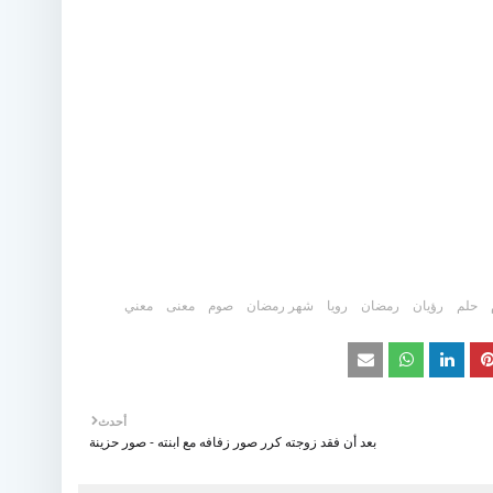
حلم
رؤيان
رمضان
رويا
شهر رمضان
صوم
معنى
معني
أحدث
بعد أن فقد زوجته كرر صور زفافه مع ابنته - صور حزينة