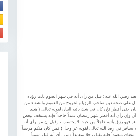
E
سعيد رضي الله عنه : قيل من رأى أنه في شهر الصوم دلت رؤياه
تدل على صحة دين صاحب الرؤيا والخروج من الغموم والشفاء من
 حتى أفطر فإن كان في شك يأتيه البيان لقوله تعالى { هدى
رآن وإن رأى أنه أفطر شهر رمضان عمداً جاحداً فإنه يستخف ببعض
ه فهو رزق يأتيه عاجلاً من حيث لا يحتسب ، وقيل إن من رأى أنه
يسافر في رضا الله تعالى لقوله عز وجل { فمن كان منكم مريضاً
ان متعمداً فإنه يقتل رجلا متعمداً ومن رأى أنه قتل مؤمناً