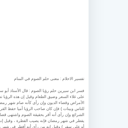
تفسير الاحلام : معنى حلم الصوم في المنام
فسر ابن سيرين حلم رؤيا الصوم : قال الأستاذ أبو 
على غلاء السعر وضيق الطعام وقيل إن هذه الرؤيا 
الأمراض وقضاء الديون وإن رأى كأنه صام شهر رمضان
للناس وبينات } فإن كان صاحب الرؤيا أميا حفظ الق
الشرائع وإن رأى أنه أقر بحقيقة الصوم واشتهى قضاء
يفطر في شهر رمضان فإنه يصيب الفطرة ، وقيل إنه 
أو على سفر } وقيل إنه من رأى أنه أفطر في شهر رمض