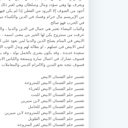
ويعرف بها وهي سؤدد ومال وسلطان وهي لغير ذلك مك
أجود من الصوف إلا البرود من القطن إذا لم يكن فيها ح
من الإبريسم مال حرام وفساد في الدين والكساء من ال
في الحرب فهو صالح.
والثياب البيضاء تعتبر هي جمال في الدين والدنيا ، 
عرفت من ستتزوج يكن لها الخير من معنى اسمه ، وا
الابيض في المنام يصلح الدين والدنيا لمن تعود على ل
لبس الابيض في عملهم ، او بطالة لهم ويدل الثوب ال
سعيدة جديدة ، وقد يكون بشرى بالحمل بولد ، وقد ي
فسوف تشارك في اعمال سارة وممتعة واللباس الابي
فسوف تتجه نحو التدين والالتزام الديني والمعاملات 
تفسير حلم الفستان الابيض
تفسير حلم الفستان الابيض للمتزوجة
تفسير حلم الفستان الابيض للعزباء
تفسير حلم الفستان الابيض للبنت
تفسير حلم الفستان الابيض لابن سيرين
تفسير حلم الفستان الابيض للحامل
تفسير حلم الفستان الابيض للمتزوجة لابن سيرين
تفسير حلم الفستان الابيض الطويل
تفسير حلم الفستان الابيض لغير المتزوجه