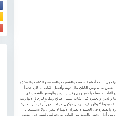
E
 فهي أربعة أنواع الصوفية والشعرية والقطنية والكتانية والمتخذة
قطن مال، ومن الكتان مال دونه وأفضل الثياب ما كان جديداً
ن الثياب وأوساخها فقر وهم وفساد الدين والوسخ والشعث في
 والدين والحمرة في الثياب للنساء صالح وتكره للرجال لأنها زينة
ف وفيما لا يظهر فيه الرجل فيكون حينئذ سروراً وفرحاً والصفرة
 والصفرة في الجسد لا يضران لأنهما لا ينكران ولا يستشبعان
س من أهل الجنة، والسود من الثياب صالحة لمن لبسها في اليقظة