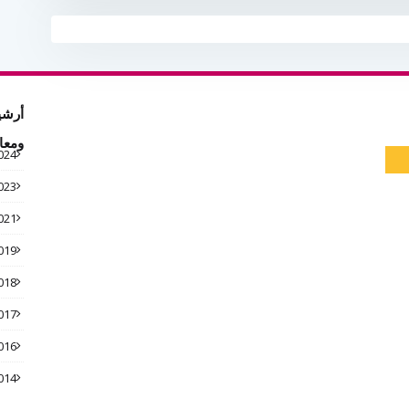
أرشي
ومعا
024
023
021
019
018
017
016
014