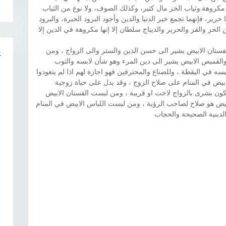
روهة.وثياب الخز مال كثير، وكذلك الصوف، ولا نوع من الثياب
رير، فإنهما تجمع خير الدنيا والدين وأجود البرود الحبرة، والبرود
خز والقز والحرير والديباج سلطان إلا إنها مكروهة في الدين إلا
والفستان الابيض يشير الى حسن الدين والستر والى الزواج ، ومن
R
لقميص الابيض يشير الى دين المرء وهو شأن لابسه والثوب
بسه في اليقظة ، وللصناع والمحترفين فهو اجازة لهم اذا لم يتعودوا
ابيض في المنام على صلاح الزوج ، وقد يدل على حياة زوجية
كون بشرى بالزواج لاخت او قريبة ، ومن لبست الفستان الابيض
ض هو صلاح لصاحب الرؤية ، ومن لبست اللباس الابيض في المنام
الدينية الصحيحة والحجاب