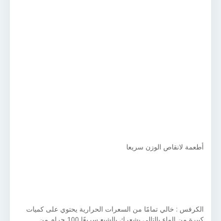
أطعمة لانقاص الوزن سريعا
الكرفس : خالي تمامًا من السعرات الحرارية يحتوي على كميات
كبيرة من الماء بالتالي يشعرك بالشبع سريعًا 100 جرام من