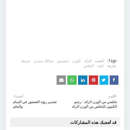
Tags:
أطعمة
الزائد
الوزن
تخسيس
جمالك سيدتي
سريعا
طريقة
كيف
لانقاص
أقدم
أحدث
تخلصي من الوزن الزائد - رجيم
تفسير رؤية العصفور في المنام
الكمون للتخلص من الوزن الزائد
والحلم
قد تُعجبك هذه المشاركات