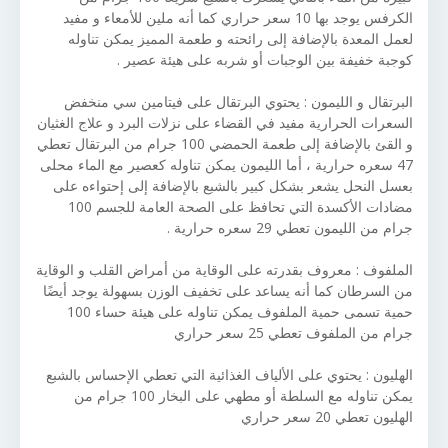
الكرفس يوجد بها 10 سعر حراري كما أنه ملين للأمعاء و مفيد
لعمل المعدة بالإضافة إلى رائحته و طعمة المميز يمكن تناوله
كوجبة خفيفة بين الوجبات أو شربه على هيئة عصير .
البرتقال و الليمون : يحتوي البرتقال على فيتامين سي منخفض
السعرات الحرارية مفيد في القضاء على نزلات البرد و علاج الغثيان
و القئ بالإضافة إلى طعمة الحمضي 100 جرام من البرتقال تعطي
47 سعره حرارية ، أما الليمون يمكن تناوله كعصير مع الماء محلى
بعسل النحل يشعر بشكل كبير بالشبع بالإضافة إلى إحتواءه على
مضادات الأكسدة التي تحافظ على الصحة العامة للجسم 100
جرام من الليمون تعطي 29 سعره حرارية .
الملفوف : معروف بقدرته على الوقاية من أمراض القلب و الوقاية
من السرطان كما أنه يساعد على تخفيف الوزن بسهولة يوجد أيضًا
حمية تسمى حمية الملفوف يمكن تناوله على هيئة حساء 100
جرام من الملفوف تعطي 25 سعر حراري
الهليون : يحتوي على الألياف الغذائية التي تعطي الإحساس بالشبع
يمكن تناوله مع السلطة أو مطهي على البخار 100 جرام من
الهليون تعطي 20 سعر حراري