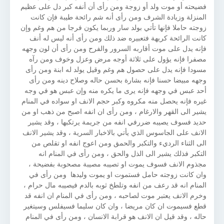
فضيحته أو موت ولد أو زوجة ومن رأى أن أنفه كبر دل على عظيم
المنزلة وزيادة الشرف ومن رأى أنه شم رائحة طيبة فإن كانت
زوجته حاملا فإنها تأتي بولد سار وربما يكون فرجا من هم وغم وإن
كانت الرائحة كريهة فتعبيره ضد ذلك ومن رأى أنه ليس له أنف
فإنه يدل على موت أقاربه السرور والفرح ومن رأى أن لون وجهه
مصفرا فإنه يؤول على ثلاثة أوجه مرض وعزل وخوف ومن رآه
مسودا فإنه يدل على حصول هم وغم وقيل يولد له ابنة ومن رأى
وجهه مبيضا حسنا فإنه بشارة بحسن حاله وصلاح دينه ومن رأى
أحد عبس في وجهه فإنه يرى ما يكره منه وإن عبس هو في وجه
غيره فإنه يحصل منه مكروه وكبر حجم الانف او سواده في المنام
يشير الى القهر والارغام ، ومن رأى ان انفه اصبح من ذهب او من
حديد فسوف يصيبه ضررفي انفه من جريمة يرتكبها ، وقد يشير
الانف على الجاسوس الذي يأتي بالاخبار السرية ، وقد يشير الانف
الى الثناء الرديء والتكبر والحمق ومن اعوج انفه او تقلص من
التكبر فذلك يشير الى الذل والحق ، ومن رأى في المنام انه
مجذوم الانف فسوف يموت او تصيبه مصيبة مصحوبة بفضيحة ،
وان كانت زوجته حامل فستموت او يموت وليدها ومن رأى في
المنام انه قد رعف من انفه وتلطخ ثوبه بالدم فيصيبه مال حرام ،
وخرم الانف يعتبر موت لصاحبه ، ومن رأى في المنام ان انفه قد
قطع فسيموت ان كان مريضا ، وان كان سليما فسيفلس وسيتغير
حاله ، وقد قيل ان الانف هو قرابة الانسان ، ومن رأى في المنام