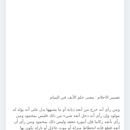
تفسير الاحلام : معنى حلم الأنف في المنام
ومن رأى أنه خرج من أنفه ذبابة أو ما يشبهها يدل على أنه يولد له
مولود وإن رأى أنه دخل أنفه شيء من ذلك فليس بمحمود ومن
رأى بأنفه زكاما فإن أموره تتعقد وليس ذلك بمحمود ومن رأى أن
أنفه قطع فإنه انحطاط منزلة أو موت عاجل أو نازلة تكون بها