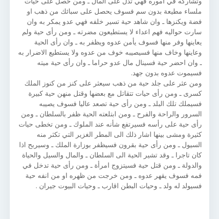
وتشاركه في اموره فهي تدل على المال ـ ومن حصل على حيات
ملساء مطيعة بدون سم فسوف يحصل على سبائك من ذهب او
فضة ويكنزها ـ وان شاهد حية تسير خلفه فهي عدو يمكر به وان
سارت حواليه فهم اعداء لا يستطيعون مضرته ـ ومن رأى حية ولم
يعاينها وفر منها فسوف يأمن عدوه ويظفر به ـ وان رأى الحية
وعاينها وخاف منها فسيصيبه خوف من عدوه ولا يستطيع الاضرار به
ـ وان احضر حية فسينال مال عدو حراما ـ وان رأى حية ميته
فسيموت عدوه بدون جهد.
ومن عثر على جلد حية من ذهب سيعثر على كنز من كنوز الملك
كسرى ـ ومن رأى حيات تتقاتل مع بعضها وقتل منهن حية كبيرة
فسيملك تلك البلد ـ ومن رأى حية تصعد عاليا فسوف يصيبه
السرور والراحة والفرح ـ ومن ابتلعته الحية ظفر بالسلطان ـ ومن
رأى حية على رأسه فسيرتفع شأنه عند الملوك ـ ومن تخطى حيات
كثيرة ومشى بينها اشار ذلك الى المطر الغزير التي تكثر منه
السيول ـ ومن رأى حية بقرون فسيظفر بوزارة الملك ـ وسيربح اذا
كان تاجرا ـ وقد تشير الحية الى السلطان ـ والمال والسيل والحياة
والدولة ـ ومن قتل حية فسيتزوج امرأة ـ ومن رأى حية تدخل في
فمه فسوف يقهر عدوه ـ ومن خرجت من ظهره او من انفه حية
فسيولد له ولد ـ وحيات البطن اقارب ـ وحيات البيوت جيران .