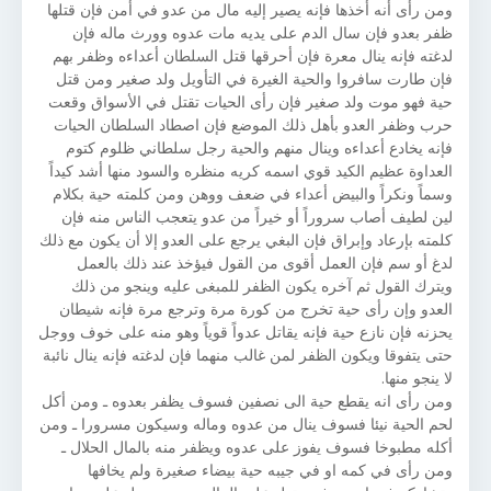
ومن رأى أنه أخذها فإنه يصير إليه مال من عدو في أمن فإن قتلها
ظفر بعدو فإن سال الدم على يديه مات عدوه وورث ماله فإن
لدغته فإنه ينال معرة فإن أحرقها قتل السلطان أعداءه وظفر بهم
فإن طارت سافروا والحية الغيرة في التأويل ولد صغير ومن قتل
حية فهو موت ولد صغير فإن رأى الحيات تقتل في الأسواق وقعت
حرب وظفر العدو بأهل ذلك الموضع فإن اصطاد السلطان الحيات
فإنه يخادع أعداءه وينال منهم والحية رجل سلطاني ظلوم كتوم
العداوة عظيم الكيد قوي اسمه كريه منظره والسود منها أشد كيداً
وسماً ونكراً والبيض أعداء في ضعف ووهن ومن كلمته حية بكلام
لين لطيف أصاب سروراً أو خيراً من عدو يتعجب الناس منه فإن
كلمته بإرعاد وإبراق فإن البغي يرجع على العدو إلا أن يكون مع ذلك
لدغ أو سم فإن العمل أقوى من القول فيؤخذ عند ذلك بالعمل
ويترك القول ثم آخره يكون الظفر للمبغى عليه وينجو من ذلك
العدو وإن رأى حية تخرج من كورة مرة وترجع مرة فإنه شيطان
يحزنه فإن نازع حية فإنه يقاتل عدواً قوياً وهو منه على خوف ووجل
حتى يتفوقا ويكون الظفر لمن غالب منهما فإن لدغته فإنه ينال نائبة
لا ينجو منها.
ومن رأى انه يقطع حية الى نصفين فسوف يظفر بعدوه ـ ومن أكل
لحم الحية نيئا فسوف ينال من عدوه وماله وسيكون مسرورا ـ ومن
أكله مطبوخا فسوف يفوز على عدوه ويظفر منه بالمال الحلال ـ
ومن رأى في كمه او في جيبه حية بيضاء صغيرة ولم يخافها