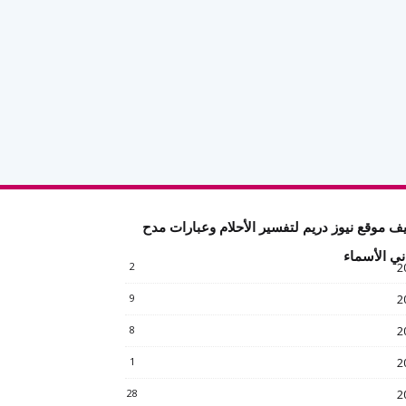
ف موقع نيوز دريم لتفسير الأحلام وعبارات مدح
ني الأسماء
2
2
9
2
8
2
1
2
28
2