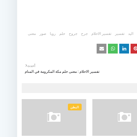
اليد
تفسير
تفسير الاحلام
جرح
جروح
حلم
رويا
صور
معنى
أحدث
تفسير الاحلام : معنى حلم مكة المكرومة في المنام
البطن