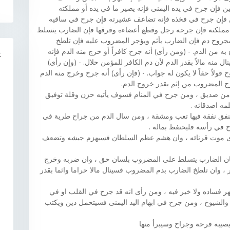
فإن جرح في يده اليمنى فإنه يصير ما في يده أو مملكته
 فإن جرح في فخذه فإنه تضاعف عشيرته فإن جرح في ساقيه
ملكته فإن جرحه رجل وقطع أعضاءه وفرقها فإن الضارب يتسلط
روح دم فإن الضارب يأثم ويؤجر المضروب عليه فإن تلطخ
طخ به من الدم. - (ومن رأى) أنه جرح كافراً أو خرج منه الدم فإنه
R
 منه مالاً بقدر الدم لأن دم الكافر للمؤمن حلال. - (وإن رأى)
قولاً حقاً لا يكون له جواب. - (فإن رأى) أنه جرح وخرج منه الدم
رج المضروب من إثم بقدر خروج الدم.
 من صديق ، ومن جرح في المنام فسوف يأتيه حزن وقلة توفيق
ه اصدقائه .
نفق نفقة فيها تعب ومشقة ، ومن سال الدم من جراح طرية في
في رأسه فليحتفظ بماله .
 موت قرنائه ، وان هشم عظم السلطان فسيهزم جيشه وتضعف
ن الضارب يتسلط على المضروب بلسان حق ، وان ضربه وخرج
 وان تلطخ الضارب بدم المضروب فسينال مالا حراما واثما بقدر
ساده ولا خير فيه ، ومن رأى انه قد جرح في القلب او في
 والشيوخ ، ومن جرح في ابهام اليد اليمنى فسيتحمل دين ويكتب
صيبه قرحة وجراح وسيبرأ منها