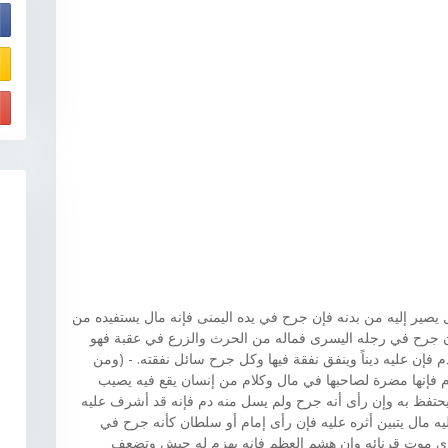
E
يصير إليه من بدنه فإن جرح في يده اليمنى فإنه مال يستفيده من
إن جرح في رجله اليسرى فماله من الحرث والزرع في عقبة فهو
فإن عليه ديناً وينفق نفقة فيها وكل جرح سائل نفقته. - (ومن
 فإنها مضرة لصاحبها في مال وكلام من إنسان يقع فيه يصيب
يحتفظ به وإن رأى أنه جرح ولم يسل منه دم فإنه قد أشرف عليه
ه مال يتبين أثره عليه فإن رأى إمام أو سلطان كأنه جرح في
ى موت قرنائه وإن هشم العظم فإنه يهزم له جيش وتضعف