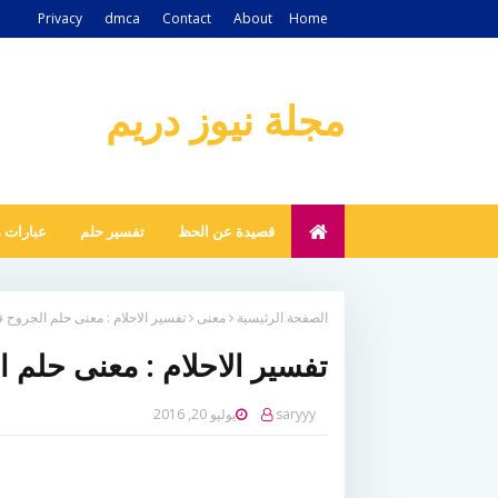
Privacy
dmca
Contact
About
Home
مجلة نيوز دريم
قصيدة عن الحظ
تفسير حلم
عبارات 
الصفحة الرئيسية
معنى
تفسير الاحلام : معنى حلم الجروح ف
تفسير الاحلام : معنى حلم ا
saryyy
يوليو 20, 2016