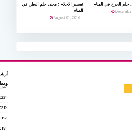
 حلم الجرح في المنام
تفسير الاحلام : معنى حلم البطن في
المنام
December
August 01, 2016
أرشي
ومعا
024
023
021
019
018