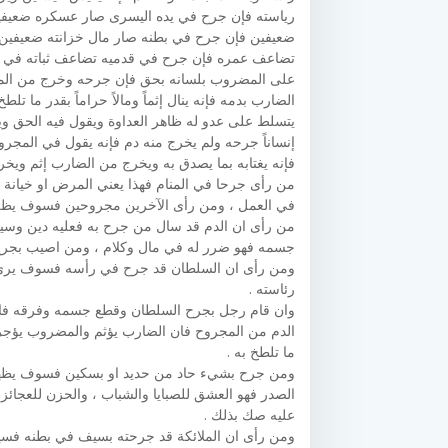
رياسته فإن جرح في يده اليسرى صار عسكره ضعيفين 
ضعيفين فإن جرح في بطنه صار مال خزانته ضعيفين
تضاعف عمره فإن جرح في قدميه تضاعف ثباته في م
على المضروب بلسانه بحق فإن جرحه وخرج من المج
الضارب بدمه فإنه ينال إثماً ومالاً حراماً بقدر ما تل
يتسلط على عدو له ظاهر العداوة ويقول فيه الحق وينال
إنساناً جرحه ولم يخرج منه دم فإنه يقول في المجروح 
فإنه يغتابه بما يصدق به ويخرج من الضارب إثم ويخ
من رأى جرحا في المنام فهذا يعني المرض او خيانة
في العمل ، ومن رأى الآخرين مجروحين فسوف يظلم
من رأى ان الدم قد سال من جرح به فعليه دين وسي
جسمه فهو ضرر له في مال وكلام ، ومن اصيب بجرح 
ومن رأى ان السلطان قد جرح في رأسه فسوف يرى
رئاسته .
وان قام رجل بجرح السلطان وقطع جسمه وفرقه فا
الدم من المجروح فان الضارب يؤثم والمضروب يؤجر ،
ما تلطخ به .
ومن جرح بشيء حاد من حديد او بسكين فسوف يظهر ف
الصدر فهو العشق للصبايا والشباب ، والحزن للعجائز
عليه صك بذلك .
ومن رأى ان الملائكة قد جرحته بسيف في بطنه فسي