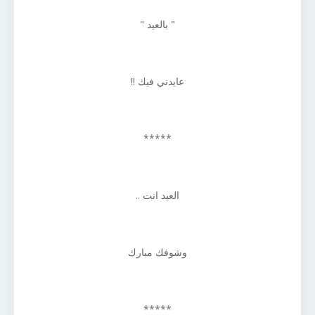
" بالعيد "
عايدني فيك !!
*****
العيد انت ..
وشوفك مبارك
*****