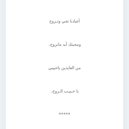
أعيادنا تجي وتـروح
ومحبتك أبد ماتروح..
من العايدين ياحبيبي
يا حـبيـب الـروح..
*****