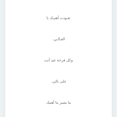
تعـودت أهنيـك يا
الغـالـي..
وكل فرحة عيد أنت
على بالي..
ما يصير ما أهنيك