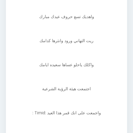
واهديك تسع حروف عيدك مبارك
ريت التهاني ورود وانثرها كدامك
واكلك ياحلو عساها سعيده ايامك
اجتمعت هيئة الرؤية الشرعية
واجمعت على انك قمر هذا العيد :Timid :