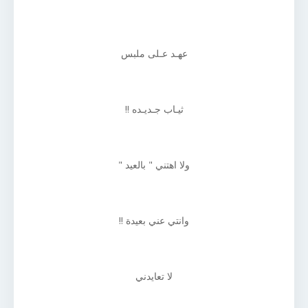
عهـد عـلى ملبس
ثيـاب جـديـده !!
ولا اهتني " بالعيد "
وانتي عني بعيدة !!
لا تعايدني