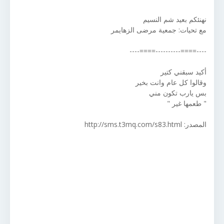
نهنئكم بعيد شم النسيم
مع تحيات: جمعية مرضى الزهايمر
----====----------====----
أكيد سبقني كتير
وقالوا كل عام وانت بخير
بس يارب تكون مني
" طعمها غير "
المصدر: http://sms.t3mq.com/s83.html