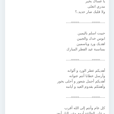
يا عساك بخير
مدري اتغلى
ولا قلبك صار حديد..؟
----====----------====----
حبيت اسلم باليمين
ابوس خدك والجبين
اهديك ورد وياسمين
بمناسبة عيد الفطر المبارك
----====----------====----
أهديكم عطر الورد و ألوانه
وأرسل خطابا أنتم عنوانه
أهديكم أجمل شعور و أحلى بخور
وأهنئكم بقدوم العيد و أيامه
----====----------====----
كل عام وأنتم إلى الله أقرب
و على الطاعة أدوم وعن النار أبعد