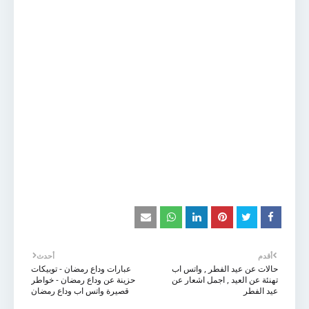
أقدم
أحدث
حالات عن عيد الفطر , واتس اب
عبارات وداع رمضان - توبيكات
تهنئة عن العيد , اجمل اشعار عن
حزينة عن وداع رمضان - خواطر
عيد الفطر
قصيرة واتس اب وداع رمضان