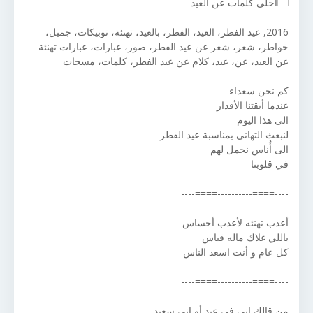
2016, عيد الفطر، العيد، الفطر، بالعيد، تهنئة، توبيكات، جميل،
خواطر، شعر، شعر عن عيد الفطر، صور، عبارات، عبارات تهنئة
عن العيد، عن، عيد، كلام عن عيد الفطر، كلمات، مسجات
كم نحن سعداء
عندما أبقتنا الأقدار
الى هذا اليوم
لنبعث التهاني بمناسبة عيد الفطر
الى أُناس نحمل لهم
في قلوبنا
----====----------====----
أعذب تهنئه لأعذب أحساس
ياللي غلاك ماله قياس
كل عام و أنت اسعد الناس
----====----------====----
من قالك إني في عيد أو إني سعيد