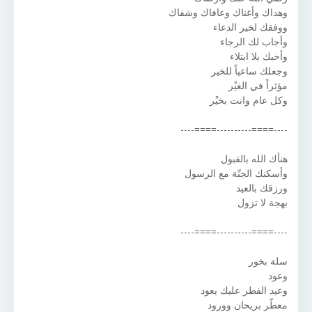
وهداك وأغناك وعافاك وشفاك
ووفقك لخير الدعاء
وأجاب لك الرجاء
وأحبك بلا ابتلاء
وجعلك ساعياً للخير
مؤثراً في الغيْر
وكل عام وانت بخيْر
----====----------====----
هنأك الله بالقبول
وأسكنك الجنّة مع الرسول
ورزقك بالعيد
بهجة لا تزول
----====----------====----
سلة بخور
وعود
وعيد الفطر عليك يعود
معطّر بريحان وورود