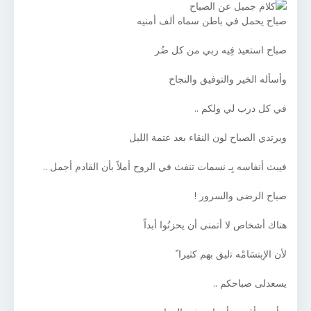
صباح يحمل في باطن سماه ألف أمنيه
صباح استعيذ فِيه ربي من كل ضُر
وأسأله الخير والتوفيق والنجاح
في كل درب لي ولكم ..
ويرتدي الصباح لون النقاء بعد عتمة الليل
فيبث أنفاسه بِـ نسمات تنفث في الروح أملاً بأن القادم أجمل ..
صباح الرضى والسرور !
ﻫﻨﺎﻙ ﺃﺷﺨﺎﺹ ﻻ ﺃﺗﻤﻨﻰ ﺃﻥ ﻳﺤﺰﻧُﻮﺍ ﺃﺑﺪﺍً
ﻷﻥ ﺍﻹﺑِﺘﺴَﺎﻣْﻪ ﺗليق بهم كثيرﺍ ً
يسعدلى صباحكم ..