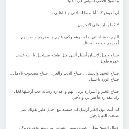
و أصبح أقصى أمنياتى فى الدنيا
أن أعيش كما أنا طبقا لمبادئى و قناعاتى ...
لا كما يمليه على الآخرون
اللهم صبح احبتى بما يسرهم وكف عنهم ما يضرهم ويسر لهم
أمورهم وأجمعنا بجنتك
صباح جميل لإنسان أصيل ألقى مثل طيبته مستحيل يا رب عسى
عمره طويل
صباح الشهد والعسل .. صباح الحب والغزل ..صباح مصحوب بالامل ..
صباح الورد ياعسل
صباح الخير و أسراره يزيل الهم و أكداره رسالة حب أرسلها لخل
زاد مقداره فأغفر لي و لأخي
لك أنت دون الغير أرسل لك همسة مع أجمل طير يقولك عنى
صبحك الله بالخير
جمال الصبح بنظرة عيونك ونور الشمس مرسوم بجفونك وكل