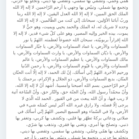
همّي وغمّي، وتشفي بها سقمي، وتقضي بها ديني، وتجلو بها حزني،
وتجمع بها شملي، وتبيّض بها وجهي يا أرحم الرّاحمين. لا إله إلا الله
الملك الحق المبين، لا إله إلا الله العدل اليقين، لا إله إلا الله ربنا
وربّ آبائنا الأوّلين، سبحانك إنّي كنت من الظّالمين، لا إله إلا الله
وحده لا شريك له، له الملك والحمد يحيي ويميت، وهو حيٌّ لا
يموت، بيده الخير وإليه المصير، وهو على كلّ شيء قدير، لا إله إلا
الله إقراراً بربوبيّته، سبحان الله خضوعاً لعظمته. اللهمّ يا نور
السماوات والأرض، يا عماد السماوات والأرض، يا جبّار السماوات
والأرض، يا ديّان السماوات والأرض، يا وارث السماوات والأرض، يا
مالك السماوات والأرض، يا عظيم السماوات والأرض، يا عالم
السماوات والأرض، يا قيّوم السماوات والأرض، يا رحمن الدّنيا
ورحيم الآخرة. اللهمّ إنّي أسألك، إنّ لك الحمد، لا إله إلّا أنت الحنّان
المنّان، بديع السماوات والأرض، ذو الجلال و الإكرام، برحمتك يا
أرحم الرّاحمين. بسم الله أصبحنا وأمسينا، أشهد أنّ لا إله إلا الله،
وأنّ محمّداً رسول الله، وأنّ الجنّة حق، والنّار حق، وأنّ السّاعة آتية
لا ريب فيها، و أنّ الله يبعث من في القبور . الحمد لله الّذي لا
يرجى إلّا فضله، ولا رازق غيره. الله أكبر ليس كمثله شيء في
الأرض، ولا في السّماء وهو السميع البصير. اللهمّ إنّي أسألك في
صلاتي ودعائي بركةً تطهّر بها قلبي، وتكشف بها كربي، وتغفر بها
ذنبي، وتصلح بها أمري، وتغني بها فقري، وتذهب بها شرّي،
وتكشف بها همّي وغمّي، وتشفي بها سقمي، وتقضي بها ديني،
وتجلو بها حزني، وتجمع بها شملي، وتبيّض بها وجهي يا أرحم