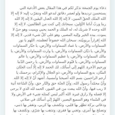
دعاء يوم الجمعة نذكر لكم في هذا المقال بعض الأدعية التي
يستحسن ترديدها ولو لعشر دقائق لندعو الله ونتقرّب إليه: لا إله إلا
الله الملك الحقّ المبين، لا إله إلا الله العدل اليقين،لا إله إلا الله
ربنا وربّ آبائنا الأوّلين، سبحانك إنّي كنت من الظالمين، لا إله إلا
الله وحده لا شريك له، له الملك و الحمد يحيي ويميت وهو حيّ لا
يموت، بيده الخير وإليه المصير، وهو على كلّ شيء قدير، لا إله إلا
الله إقراراً بربوبيّته، سبحان الله خضوعاً لعظمته، اللهم يا نور
السماوات والأرض، يا عماد السماوات والأرض، يا جبّار السماوات
والأرض، يا ديّان السماوات والأرض، يا وارث السماوات والأرض، يا
مالك السماوات والأرض، يا عظيم السماوات والأرض، يا عالم
السماوات والأرض، يا قيّوم السماوات والأرض، يا رحمن الدّنيا
ورحيم الآخرة. اللهم إنّي أسألك، لك الحمد لا إله إلّا أنت الحنّان
المنّان، بديع السماوات والأرض، ذو الجلال والإكرام، برحمتك يا
أرحم الراحمين. بسم الله أصبحنا وأمسينا، أشهد أنّ لا إله إلا الله
وأنّ محمّداً رسول الله، وأنّ الجنّة حق والنّار حق، وأنّ السّاعة آتية
لا ريب فيها، وأنّ الله يبعث من في القبور، الحمد لله الذي لا يرجى
إلا فضله ولا رازق غيره. الله أكبر ليس كمثله شيء في الأرض ولا
في السّماء وهو السميع البصير، اللهمّ إنّي أسألك في صلاتي
ودعائي بركة تطهّر بها قلبي، وتكشف بها كربي، وتغفر بها ذنبي،
وتصلح بها أمري، وتغني بها فقري، وتذهب بها شرّي، وتكشف بها