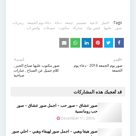
Tags:
اجمل
ادعية
تصميم
جمعة
دعاء
دعاء يوم الجمعة
رمزيات
صور
عليها
فيس بوك
مباركة
مكتوب
منوعات
واتس اب
أقدم
أحدث
صور يوم الجمعة 2016 - دعاء يوم
صور مكتوب عليها صباح الخير ,
الجمعة
كلام جميل عن الصباح , عبارات
صباحية
قد تُعجبك هذه المشاركات
صور عشاق – صور حب – اجمل صور عشاق – صور
حب رومانسية
December 11, 2016
صور هيفا وهبي – اجمل صور لهيفاء وهبي – احلي صور