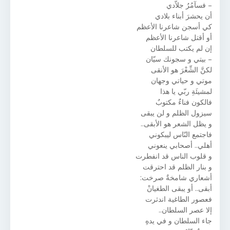
– فسآمُرُ جلاّدي
أن يحشرَ أبناء بلادي
كي أسجن شاعرنا الأعظم
أو أقتل شاعرنا الأعظم
إن لم يكتب للسلطان
– بيتي و سجونك سيّان
لكنَّ الشِّعْرَ هو الأنقى
موتي و حياتي وجهان
لمشيئَةِ ربّي يا هذا
فالكون فناءٌ مكتوبٌ
سيزول الظلم و لن يبقى
و يظل الشعر هو الأبقى..
فاجتمع النّاس ليبكوني
أهلي.. أصحابي ينعوني
و قلوب الناس قد انفطرت
و بنار الظلم قد احترقت
أشعاري شامخةٌ صرخت:
أبقى.. أو يبقى الطغيانْ
فعصور الطاغية اندثرت
إلا عصر السلطان..
جاء السلطان و في يدهِ