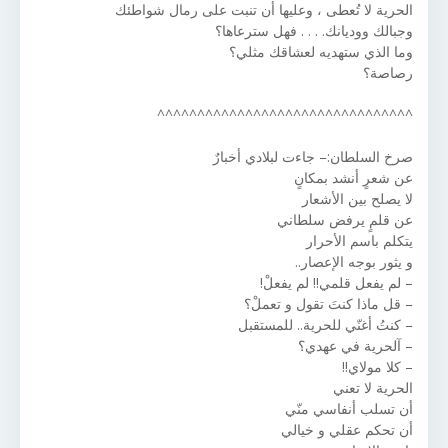
الحرية لا تُعطى ، وعليها أن تنبت على رمال شواطئك
وجبالك ووديانك. . . . فهل سترعاها؟
وما الذي ستهديه لعشاقك مثلي؟
رصاصة؟
^^^^^^^^^^^^^^^^^^^^^^^^^^^^^^^^
صرخ السلطان:– جاءت لبلادي أخبارٌ
عن شعرٍ أنشد بمكانٍ
لا يصلح بين الأشعار
عن قلمٍ يرفض سلطاني
يتكلم باسم الأحرار
و يثور بوجه الإعصار..
– لم يفعل قلمي!! لم يفعلْ!
– قل ماذا كنتَ تقول و تعملْ؟
– كنتُ أغنّي للحرية.. للمستقبل
– آلحرية في عهدي؟
– كلا مولاي!!
الحرية لا تعني
أن تسلب أنفاسي منّي
أن تحكم عقلي و خيالي