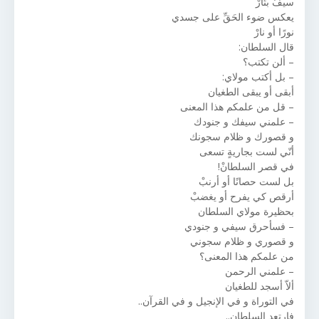
سيفٌ بتّارْ
يعكس ضوء الحَقِّ على جسدي
نورًا أو نارْ
قال السلطان:
– ألن تكتب؟
– بل أكتب مولاي:
أبقى أو يبقى الطغيان
– قل من علمكم هذا المعنى
– علمني سيفك و جنودك
و قصورك و ظلام سجونك
أنّي لست بجاريةٍ تسعى
في قصر السلطانْ!
بل لست حصانًا أو أرنبْ
أرقص كي يفرح أو يغضبْ
بحظيرة مولاي السلطان
– فسأحرق سيفي و جنودي
و قصوري و ظلام سجوني
من علمكم هذا المعنى؟
– علمني الرحمن
ألاّ أسجد للطغيان
في التوراة و في الإنجيل و في القرآن..
فارتعد السلطان..