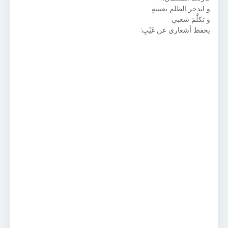
و اندحر الظلم بعينيهِ
و تكلَّمَ شعبي
يحفظ أشعاري عن غَيْبِ: