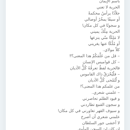
باسم الإيمان
الحرية لا تعني
جلاّدًا يرأسُ محكمةً
أو سيفًا يمخُرُ أوصالي
و سجونًا في كل مكان!
الحرية مِلْكُ يميني
لا مَلِكًا منّي ينزعها
أو مُلْكًا عنها يغريني
كلاّ مولاي..
– قل من عَلَّمَكُمْ هذا المعنى؟!!
– كل قواميس الإنسان
فالحرية لفظٌ تعرفُهُ كُلُّ الأديان
– فلْيُحْرَقْ ذاك القاموس
و لْتُمْحى كُلُّ الأديان
من علمكم هذا المعنى؟!
– علمني شعري..
و قيود الظلم تحاصرني
و سجون القمع تطاردني
و سيوف القهر تعاورني في كل مكان!
علمني شعري أن أصرخ
لا أخشى جور السلطان
إن كان لِيَ السجن المأوى