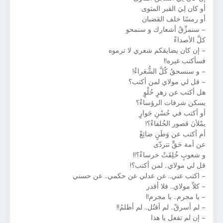
أو كان لِيَ القبر المثوى
أو رمسًا خلف القضبان
– سنمزِّقُ أشعارك و سنمحو
كلَّ الأصداءْ
– إن كان يضايقكم شعري لا ترموه
فسأكتب غيره!!
– و سنسحقُ كُلَّ الشُّعَراءْ!
– قل لي مولاي لمن أكتب؟
هل أكتب عن زهرٍ حُلْوٍ
يسكن شرفات الرؤساءْ؟
أو أكتب في حُسْنِ جَوارٍ
يمْلأنَ قصور الخُلفاءْ؟!
أم أكتب عن وَطَنٍ ضائِعْ
عن أمة حَقٍّ تتردّى
و شعوبٍ خُلِقَتْ خرساءْ؟!!
قل لي مولاي.. لمن أكتب؟!
– اكتب عني.. عن عدلي عن حكمي.. عن حسني
– كلاّ مولاي.. فلا أقدر
– يا مجرم.. يا مجرم!!
– لم أسرقْ.. لم أقتُل.. لم أظلمُ!!
– إن لم تفعل يا هذا