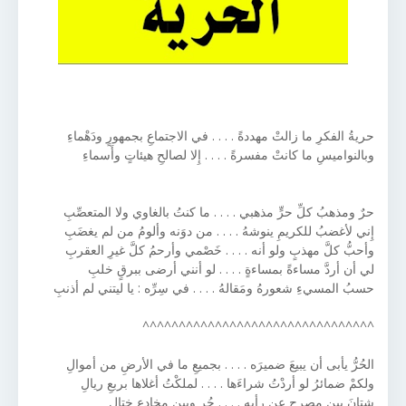
حريةُ الفكرِ ما زالتْ مهددةً . . . . في الاجتماعِ بجمهورٍ ودَهْماءِ
وبالنواميسِ ما كانتْ مفسرةً . . . . إِلا لصالحِ هيئاتٍ وأَسماءِ
حرٌ ومذهبُ كلِّ حرٍّ مذهبي . . . . ما كنتُ بالغاوي ولا المتعصِّبِ
إِني لأغضبُ للكريمِ ينوشهُ . . . . من دوَنه وألومُ من لم يغضَبِ
وأحبُّ كلَّ مهذبٍ ولو أنه . . . . خَصْمي وأرحمُ كلَّ غيرِ العقربِ
لي أن أردَّ مساءةً بمساءةٍ . . . . لو أنني أرضى ببرقٍ خلبِ
حسبُ المسيءِ شعورهُ ومَقالهُ . . . . في سِرِّه : يا ليتني لم أذنبِ
^^^^^^^^^^^^^^^^^^^^^^^^^^^^^^^^
الحُرُّ يأبى أن يبيعَ ضميرَه . . . . بجميعِ ما في الأرضِ من أموالِ
ولكمْ ضمائرُ لو أردْتُ شراءَها . . . . لملكْتُ أغلاها بربعِ ريالِ
شتانَ بين مصرحٍ عن رأيهِ . . . . حُرٍ وبين مخادعٍ ختالِ