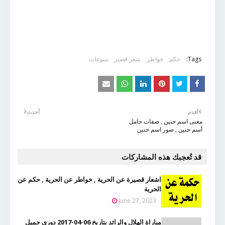
Tags:
حكم
خواطر
شعر قصير
منوعات
أقدم
أحدث
معنى اسم حنين , صفات حامل
أسم حنين , صور اسم حنين
قد تُعجبك هذه المشاركات
اشعار قصيرة عن الحرية , خواطر عن الحرية , حكم عن
الحرية
June 27, 2023
مباراة الهلال والرائد بتاريخ 06-04-2017 دوري جميل