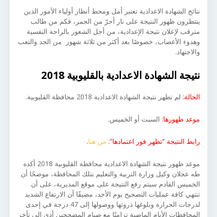
نتائج الشهادة الاعدادية تعتبر أمل ومحط أنظار أولياء الأمور الذين
ينتظرون ظهور النتيجة على نار أحرّ من الجمر، فكم من طالب
مترقب لإعلان نتيجة الإعدادية، من أجل الشعور بالراحة النفسية
وهدوء الأعصاب، خصوصًا بعد أكثر من ثلاثة شهور من الجد والتعب
والاجتهاد.
نتيجة الشهادة الاعدادية بالقليوبية 2018
الحالة:
لم تظهر نتيجة الشهادة الاعدادية 2018 محافظة القليوبية.
موعد ظهورها:
السبت أو الخميس.
رابط النتيجة “تظهر فور اعتمادها”:
من هنا
.
موعد ظهور نتيجة الشهادة الاعدادية محافظة القليوبية 2018 أكده
طه عجلان وكيل وزارة التربية والتعليم بتلك المحافظة، موضحًا أن
الخميس القادم سيتم رفع النتيجة على موقع المديرية، على أن
تنتهي كافة عمليات التصحيح يوم الأحد، مضيفًا أن الارتفاع الشديد
لدرجات الحرارة وبلوغها ذروتها ووصولها إلى 47 درجة في إحدى
المحافظات الأيام الماضية تزامنًا مع صيام المصححين أدى إلى تأخر