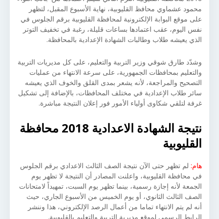
محمود عشماوي محافظ القليوبية، نهاية الأسبوع المقبل، لتظهر
على موقع البوابة الإلكترونية لمحافظة القليوبية برقم الجلوس في
نفس اليوم، عقب اعتمادها بساعات قليلة، رغبة في تخفيف التوتر
الذي يعيشه طلاب وطالبات الشهادة الإعدادية بالمحافظة.
وشدّد طارق شوقي وزير التربية والتعليم، على كل مديريات التربية
والتعليم بمحافظات الجمهورية، على سرعة الانتهاء من عمليات
التصحيح والمراجعة، لأنه يشعر بمدى القلق والخوف الذي يعيشه
سائر طلاب الإعدادية في مختلف المحافظات، بالإضافة إلى تشكيل
غرفة لتلقي شكاوى أولياء الأمور فور إعلان النتيجة مباشرة.
نتيجة الشهادة الاعدادية 2018 محافظة
القليوبية
هام:
لم تظهر حتى الآن نتيجة الصف الثالث الاعدادي برقم الجلوس
في محافظة القليوبية، واعلنت المصادر أن النتيجة لا تظهر يوم
الجمعة لأنه إجازة رسمية، بينما تظهر يوم السبت، تمهيداً لامتحانات
الصف الثالث الثانوي، أو يوم الخميس من الأسبوع الجاري، حيث
أنه لم يتم الانتهاء تماما من أعمال الرصد الإلكتروني، هذا وننشر
الرابط الرسمي لموقع مديرية التربية والتعليم بالقليوبية.