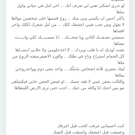
لو تدري اشكثر تعني لي تعرف انك .... اخر امل في حياتي واول
مناها
ياكثر احس ان بكمني وبي منك ... روح قسمها على شخصين مولاها
لا تقول وش تحب فيني اعشقك كلك .... من ليل شعرك لكلك واخر
اقصاها
سميتني نصـفــك الثاني ويا شحـــك ... انا بسمـيـــك كلي وانــــت
معناها
تعبت اوديك له يا قلب ويردك ... لا اخذحلومي ولا خلاني انـســاها
كل الحمام استراح وناح في ظلك ... والورد الاصفرسقته الروح من
ماها
ليتك بعمري ثلاثة اشخاص ماملّك .... واحد معي دوم وواحدروحي
يملاها
والثالث بجفن عيني لا فقد حسك ... او غمض الجفن جاني فيكيتباهى
مو بس احبك انا والله من حبك ... احب حتى ثرى الارض الليتطاها
كنت احسباني عرفت الحب قبل اعرفك
وعشقت قبل اعشقك واشتقت قبل التقيك