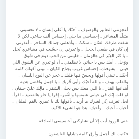
أعجزتني التعابير والوصوفِ .. أحبّك يا أغلى إنسان .. لا تحسبني
متبلّد المشاعر .. إحساسي بداخلي، إحساس ألف شاعر.. لكن لا
شفت طرفك الفتّان .. سكتّ .. وأذهلني جمالك الساحر .. أعذرني
إن كان في طبعي الخجل .. واعذرني إن حسّيت في مشاعري بُخل
.. يا كثر العِبَر في هالزمان .. خليتني من الحب دوم في شُوق
ووَجَل!.. أبيك بس يا حياتي لا تظلمني .. آه لو تدري عن الشوق اللي
فيني .. بشوفتك.. إحساس غريب يجتاح الكيان .. تبيني أقولك كلمة
أحبّك .. تبيني أقولها ويحسّ فيها قلبك .. عجز عن البوح اللسان ..
والقلب يهتف .. والله أحبّك وأبي قُربك .. يا اجمل وافضل هدية
أهدانيها القدَر .. يا اللي معك بس يحلى السَمَر .. مالِك عليّ حلفان ..
لو قلت إنّك في حياتي شمسها والقُمَر.. إقرا يا حلو هالقصيد .. اقرأ..
لجل تعرف إنّي لغيرك ما أريد .. بأقولها لك يا عمري بالفم المليان ..
أحبك .. أحبك .. وأحبك.. هذا هو الشيء الأكيد.
حتى الورود أبت إلا أن تشاركني أحاسيسي الصادقة
فكتبت لك أجمل وأرق كلمة يتبادلها العاشقون