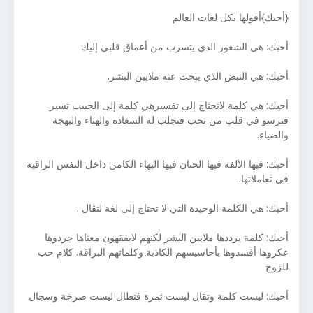
{أحبك}أقولها بكل لغات العالم
أحبك: هي الشعور الذي يتسرب من أعماق قلبي إليك.
أحبك: هي النبض الذي يبحث عنه ملايين البشر.
أحبك: هي كلمة لاتحتاج إلى تفسيرهي كلمة إلى الحبيب تسير
فترسو في قلب من تحب فتجلب له السعادة والهناء والبهجة
والضياء.
أحبك: فيها الألفة فيها الحنان فيها البهاء الكامن داخل النفس الراقية
في تعاملاتها.
أحبك: هي الكلمة الوحيدة التي لا تحتاج إلى لغة لتقال .
أحبك: كلمة يرددها ملايين البشر لكنهم لايفقهون معناها جردوها
عكروها أفسدوها بأحاسيسهم الكاذبة وكلماتهم البراقة. كلام حب
للزوج
أحبك: ليست كلمة وتقال ليست ثمرة فتطال ليست صرخة وسجال