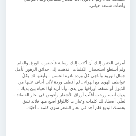
وأضأت شمعة حياتي.
أمرني الحنين إليك أن أكتب إليك رسالة فأحضرت الورق والقلم
ولم أستطع استحضار.. الكلمات.. فذهبت إلى حدائق الزهور أتأمل
جمال الورود وأناجي كلّ وردة نادرة الحسن .. وأبعثها لك بكلّ
عواطف الهوى مع الهواء .. لم أقطف وردة لأنّي أخاف عليها من
الذبول أو تسقط أوراقها بين يدي، وأنا أريد لها الحياة بين يديك ..
يديك أنت، ورحت أقلّب أوراق الأشعار وأغوص في بحار القصائد ..
لعلّي أصطاد لك كلمات وعبارات كاللؤلؤ أصنع منها قلائد تليق
بحسنك البديع فلم أجد في بحار الشعر سوى كلمة .. أحبّك.