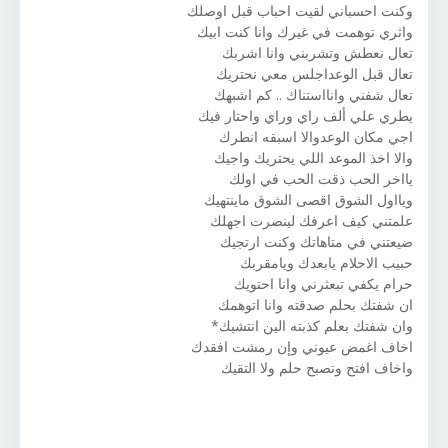
وكنت احسباني لقيت احباب قبل اوصلك
واثري توهمت في غيرك وانا كنت ابيك
تعال نعطش وتشربني وانا اشربك
تعال قبل الوعداجلس معي نحتريك
تعال شفني وانااستناك .. كم اشبهك
يطري علي ألف راي وراي واحتار فيك
اجي مكان الوعدوالا اسبقه انطرك
والا اخذ الموعد اللي يحتريك واجيك
يااخر الحب ذقت الحب في اولك
ويااول الشوق اقصى الشوق ماينتهيك
علمتني كيف اعرفك لينصرت اجهلك
ضيعتني في متاهاتك وكنت ارتجيك
حبيب الاحلام يابعدك ويامقربك
حرام يكفي تبعثرني وانا احتويك
ان شفتك بحلم صدقته وانا اتوهمك
وان شفتك بعلم كذبته الين انتشيك*
اخاف اغمض عيوني وإن رمشت افقدك
واخاف افتح وتصبح حلم ولا التقيك