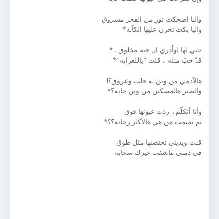
واليا اضحكت نورٍ من الفجر مسروق
واليا بكت تحزن عليها الكآبه*
حبي لها لوأدري ان فيه مخلوق ..*
قدّ حبّ مثله .. قلت "ياللغرابه"*
هالآدمي من وين له قلب وعروق؟!
والصبر هالمسكين من وين جابه؟*
وأنا أتكلّم .. ردّت عيونها فوق
ثم تمتمت من هي هالأكثر رحابه؟؟*
قلت ويديني تحتضنها مثل طوق
في ذمتي ماشفت غيرك سحابه