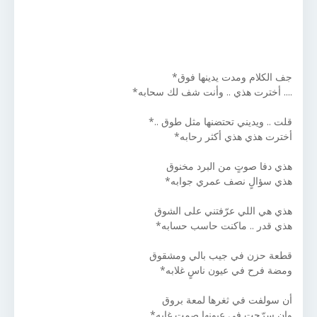
جف الكلام ومدت يدينها فوق*
.... أخترت هذي .. وأنت شف لك سحابه*
قلت .. ويديني تحتضنها مثل طوق ..*
أخترت هذي هذي أكثر رحابه*
هذي دفا صوتٍ من البرد مخنوق
هذي سؤالٍ نصف عمري جوابه*
هذي هي اللي عرّفتني على الشوق
هذي قدر .. ماكنت حاسب حسابه*
قطعة حزن في جيب بالي ومشقوق
ومضة فرح في عيون ناسٍ غلابه*
أن سولفت في ثغرها لمعة بروق
وإن سرّحت في عيونها صمت غابه*