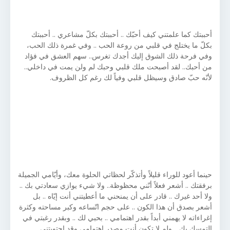
أحببتك كما علمتني كيف أحبّك .. أحببتك بكلّ مشاعري .. أحببتك
بكلّ ما يختلج في قلبي من روعة الحب .. وفي غمرة ذلك الحب،
وفي فرحة ذلك الشوق إليك أجدك تغرس.. سهم العشق في فؤاد
من أحبك.. لقد أصبحت ملك قلبي وحبك لم ولن يمت في داخلي..
لأنّه حبّ صادق وسيظل قلبي وفياً لك رغم كل الظروف.
حينما أعود للوراء قليلاً وأتذكّر لحظاتي الحلوة معك، وأيّامي الجميلة
برفقتك .. أشعر فعلاً أنّني محظوظة.. ولا شيء يوازي سعادتي بك ..
ولا أحد غيرك .. قادر على أن يمنحني ما أعطيتني أنت إيّاه .. بل
أشعر بصدق أن هذا الكون .. على حجم اتّساعه وكبر مساحته وكثرة
إغراءاته لا يهمني أبداً بقدر اهتمامي .. بحبي لك .. وبقدر رغبتي في
التمسك بك .. ولم لا تكون أنت مصدر اهتمامي وقد احتويتني