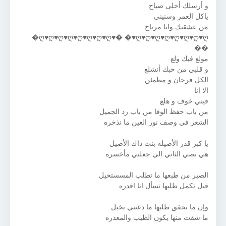
و أرسلك أحلى صباح
ياكل العمر وسنيني
من عشقتك وانا مرتاح
ღ♥ღ♥ღ♥ღ♥ღ♥ღ♥ღ♥ღ♥� �♥ღ♥ღ♥ღ♥ღ♥ღ♥ღ♥ღ♥ღ�
��
مولع فيك ولع
و قلبي من حبك أنشلع
الكل فرحان و مطمئن
الا انا
فيني خوف و هلع
من باب حفظ الوفا من باب رد الجميل
الشعر في وصف نور العين ما نذخره
يا كبر قدر الأصيله بنت ذاك الأصيل
هي نصي الثاني الي جعلني مأخسره
الصبر من طبعها ما تطلب المسستحيل
قبل تكمل طلبها تسأل انا اقدره
وإن ما تحقق طلبها ما دعتني بخيل
ما شفت منها يكون الطيب والمعذره