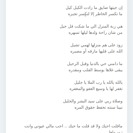
إن جيتها ضايق ما زادت الكيل كيل
ما تكسر الخاطر إلا لنكٍسر تجبره
هي ربة المنزل الي ما شكت قل حيل
من شان راحة ولدها ليلها تسهره
زود على هم منزلها لهمي تشيل
الله على قلبها مارقه أو مصبره
ما دامني حي بالدنيا وقبل الرحيل
يبقى غلاها بوسط القلب ومقدره
يالله يالله يا رب الملا يا جليل
تغفر لها يا وسيع العفو والمغفره
وصلاة ربي على سيد البشر والخليل
نبينا سنته تحفظ حقوق المره
ماقلت احبك ولا قد قلت ما حبك ... احب مالي عيوني وانت
تـسـواها