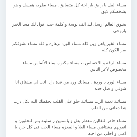
مساء الفل يا رايق يار احة كل متضايق، مساء يطربه همسك و هو
بشخصكم لايق
بشوق العالم ارسل لك الف بوسة و كلمة حب اقول لك مسا الخير
ياروحي
مساء الخير ياهل زين كله مساء الورد بزهاره و فله مساء لشوفكم
يفز الكون كله
مساء الرقة و الاحساس ،، مساء مكتوب بماء الألماس مساء
مخصوص لأعز الناس
مساء الورد يا وردة ، مسائك ورد من قدة ، إذا انت لي مشتاق انا
شوقي و صل حده
مسائك نعمة الرب مسائك حلو على القلب يحفظك الله بكل درب
هذا دعائي من القلب
مساء خاص للغالين معطر بفل و ياسمين راسلينه بس للحلوين و
انقولهم مشتاقين مساء الغلا و المعزه مساء الحب في كل حزه يا
اغلى و احلى من احبه