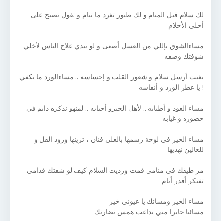
لك سلام قبل المنام و لك طيور تغرد ما تنام و تقول تصبح على
أحلى الأحلام
مساءالشوق يإللي من العسل أصفى و لو بيدي علاج الناس لأخلي
شوفتك وصفه
بغيت أرسل سلام و شعور القلب و إحساسه .. مساءالورد ما تكفي
! يا عطر الورد و أنفاسه
مساء العود و أطيابه .. لأهل الخيرو أحبابه .. لمنهو نذكره دايم في
حضوره و غيابه
مساء الخير في لوحة رسمها بالغلى فنان ، تزينها ورود الفل و
للغالين نهديها
مر طيفك في منامي قمت ورديت السلام كيف لو شفتك قدامي
تفتكر أقدر أنام
مساء الخير ومسائك يا عيوني خير
مسائنا حايرا مني يداعب همس نضارتك