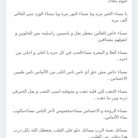
اليوم معاك
يا مساء الخير مره ويا مساء النور مره ويا مساء الورد مني للغالي
ألف مره
مساء خاص للغالين معطر بفل و ياسمين راسلينه بس للحلوين و
انقولهم مشتاقين
مساء الغلا و المعزه مساءالحب في كل حزه يا اغلى و احلى من
احبه…
مساء خاص مش حق أي ناس ناس اغلى من الألماس ناس طيبين
الاحساس…
مساء الذهب للي قلبه ذهب و بشوفته انسى التعب و يعل الخيرفي
دربه وين ما ذهب…
مساء الروعة و الاحساس مساءمخصوص لأعز الناس مساءمكتوب
بماء الألماس..
مسائك نعمة الرب مسائك حلو على القلب يحفظك الله بكل درب
هذا دعائي من القلب…