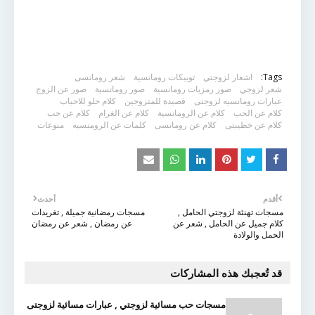
Tags:
اشعار لزوجتي
توبيكات رومانسية
شعر رومانسى
شعر لزوجي
صور رمزيات رومانسية
صور رومانسية
صور عن الزوج
عبارات رومانسيه لزوجتى
قصيدة للمتزوجين
كلام حلو للاحباب
كلام عن الحب
كلام عن الرومانسية
كلام عن الغرام
كلام عن حب
كلام عن خطيبتى
كلام عن رومانسى
كلمات عن الرومنسيه
منوعات
أقدم
أحدث
مسجات تهنئة لزوجتي الحامل ,
مسجات رمضانية جميلة , تغريدات
كلام جميل عن الحامل , شعر عن
عن رمضان , شعر عن رمضان
الحمل والولادة
قد تُعجبك هذه المشاركات
مسجات حب مسائية لزوجتي , عبارات مسائية لزوجتى