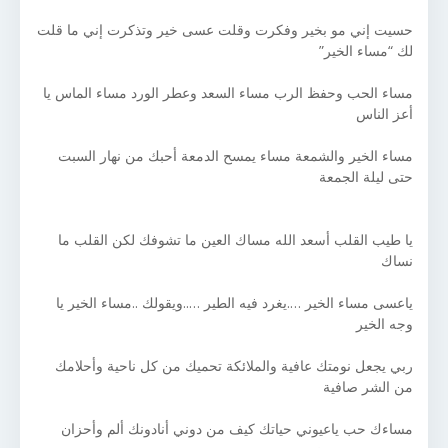
حسيت إني مو بخير وفكرت وقلت عسى خير وتذكرت إني ما قلت
لك “مساء الخير”
مساء الحب وحفظ الرب مساء السعد وعطر الورد مساء الماس يا
أعز الناس
مساء الخير والشمعة مساء يمسح الدمعة أحبك من نهار السبت
حتى ليلة الجمعة
يا طيب القلب أسعد الله مساك العين ما تشوفك لكن القلب ما
نساك
ياعسى مساء الخير ….يغرد فيه الطير …..ويقولك ..مساء الخير يا
وجه الخير
ربي يجعل نومتك عافية والملائكة تحميك من كل ناحية وأحلامك
من الشر صافية
مساءك حب ياعيوني حياتك كيف من دوني أنادونك ألم وأحزان