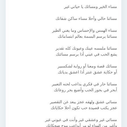
مساء الخير ومسائك يا حياتي غير
مسائنا حالي وأحلا مساء ساكن شفاتك
مساء الهمس والإحساس وما يغني الطير
مسائنا يرسم البسمة بعالم ابتساماتك
مسائنا ملمسه عينك وعيونك كله تقدير
يشع الحب في عيني أذا برسم مسائتك
مسائك قصة ومعنا أو رواية لشكسبير
أو حكاية عشق عنتر أذا اعشق بدياتك
مسائنا حار في فكري يداعب لحنه التعبير
أبحر في بحور الحب وأضيع بحر روعاتك
مسائي عشق ولهفه عجز يبعد عن التقصير
عجز يكتب قصيدة حب تكون أحلا حكاياتك
مسائي غير وعشقي غير وأنت في عيوني غير
وأغير من الهواء لو مر أيداعب موج ضحكاتك