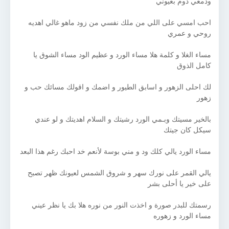
ودمعي دوم بعيوني
احب امسي على اللي من ملك نفسي من زود ماهو غالي اهديه
روحي و عمري
مساء الغلا و كلمة هلا مساء الورد و عظيم الود مساء الشوق يا
كامل الذوق
لك احلى الزهور و اسابق الطيور و اضمك و اقولك مسائك حب و
زهور
بالخير مسيتك وبـمي الورد رشيتك و السلام اهديتك و لو عندي
سيكل كان جيتك
مساء الورد يالي كلك ود و مني بوسة لأنعم خد احبك رغم هذا البعد
يالي القمر على نورك سهر و شروق الشمس لعيونك ظهر تصبح
على خير يا أحلى بشر
رسمتك للبدر صورة و اخذت النور من نوره هلا بك يا نظر عيني
مساء الورد و زهوره