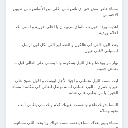
مساء خاص مش حق أي ناس ناس اغلى من الألماس ناس طيبين
الاحساس
اهديك وردة جورية ، بالماي مروية ن يا احلى حورية و اتمنى لك
احلام وردية
بعدد الورد اللي في هالكون و العصافير اللي بكل لون ارسل
امسياتي لاغلى عيون
نهار مر وودعنا و هل الليل بسكونه وانا بمسي على الغالي قبل ما
تغمض جفونه…
ليت نسمة الليل تحملني و اجيك لأجل ابوسك و اقول تصبح على
خير يا عمري… الورد حملني امانة توصل للغالي في مكانه ( مساء
الخير ) يا من بقلبي عالي شانه
المسا بدونك ظلام والصمت بعيونك كلام ولك مني ياغالي ألـف
تحية وسلام
مساء يليق بغلاك مساء ينقصه نسمة هواك ويا بخت اللي مسائهم