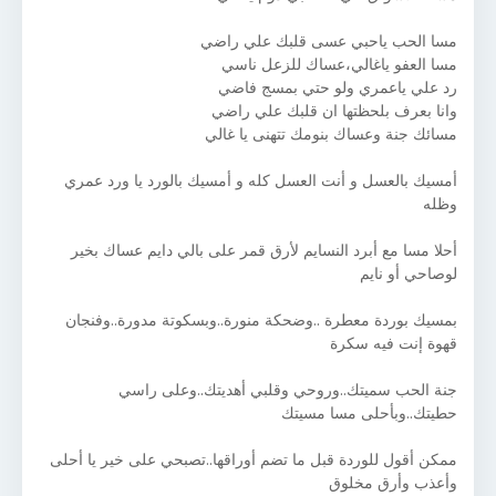
مسا الحب ياحبي عسى قلبك علي راضي
مسا العفو ياغالي،عساك للزعل ناسي
رد علي ياعمري ولو حتي بمسج فاضي
وانا بعرف بلحظتها ان قلبك علي راضي
مسائك جنة وعساك بنومك تتهنى يا غالي
أمسيك بالعسل و أنت العسل كله و أمسيك بالورد يا ورد عمري
وظله
أحلا مسا مع أبرد النسايم لأرق قمر على بالي دايم عساك بخير
لوصاحي أو نايم
بمسيك بوردة معطرة ..وضحكة منورة..وبسكوتة مدورة..وفنجان
قهوة إنت فيه سكرة
جنة الحب سميتك..وروحي وقلبي أهديتك..وعلى راسي
حطيتك..وبأحلى مسا مسيتك
ممكن أقول للوردة قبل ما تضم أوراقها..تصبحي على خير يا أحلى
وأعذب وأرق مخلوق