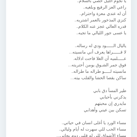
يا نجوم الليل خصي بالسلام..
راعي العز الرفيع وبلغيه..
أن له عندي معزة واحترام..
كنزي المذخور بالعمر اشتريه..
قدره العالي عجز عنه الكلام..
يا عسى جور الليالي ما تجيه..
ياليال الــــــود ودي له رساله..
لا قــــــراها يعرف أني مانسيته…
عـــــلميه أن الغلا فاحت ادلاله.
فوق جمر الشـوق يومن أحتريته…
مانسيته لـــــو طراله ما طراله..
ساكن بقصا الحشا والقلب بيته…
طير المسأ دق بابي
مايدري إن محبتهم
مساء الورد يا أغلى انسان في حياتي..
مساء الحب للي سهرت له أيام وليالي..
مساء الأشواق للي له قلبي دوم يحاتي…