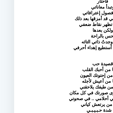
فأحتار
تبدأ معاناتي
 فصول إعترافاتي
ي قد أمزقها بعد ذلك
د تظهر نقاط ضعفي
ولكن بعدها
حس بالراحة
وجدتُ ذاتي التائه
أستطيع إهداء أحرفي
قصيدة حب
ا من أحبك القلب
 من إحتوتك العيون
ا من أعيش لأجله
 من طيفك يلاحقني
أرى صورتك في كل مكان
ي أحلامي .. في صحوتي
ا من يرتعش كياني
شدة حـبـيـبـي