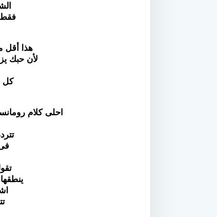
الش
فقط 
هذا أقل ما
لأن حبك يز
كل ش
احلى كلام رومانس
تترد
فى
تقو
ينطقها
اشع
تت