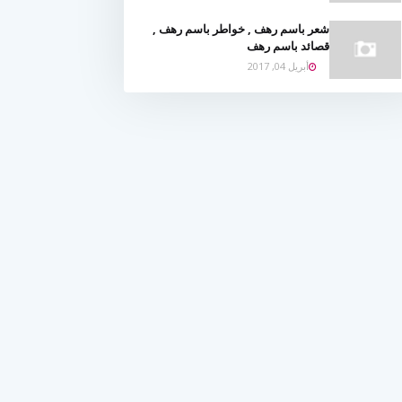
شعر باسم رهف , خواطر باسم رهف ,
قصائد باسم رهف
أبريل 04, 2017