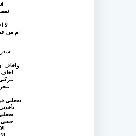
ان
تعصف
لا 
ام من عش
شعر 
واخاف ان
اخاف 
تتركنى
تتحر
تجعلنى ف
تأخذنى
تجعلنى
حبيبى.
الا
الا