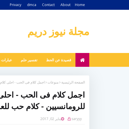
Privacy
dmca
Contact
About
Home
مجلة نيوز دريم
قصيدة عن الحظ
تفسير حلم
عبارات 
الصفحة الرئيسية
منوعات
اجمل كلام فى الحب - احلى كلام
اجمل كلام فى الحب - احلى
للرومانسيين - كلام حب لل
saryyy
يناير 02, 2017