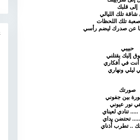
إلى قلبك
شاقة تلك الليالي
عبة تلك اللحظات
ها عن صدرك ليضم رأسي
R
حبيبي
ق إليك يقتلني
ً أنت في أفكاري
 ليلي ونهاري
صورتك
رة بين جفوني
ي نور عيوني
..... تنادي لعيناي
.... تحتضن يداي
 .. تطرب أُذناي