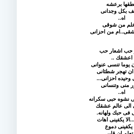
طقها برعشه
 بكل وجدانى
اه..
اعلم من شوقى
قى..ام من احزانى
حب اشعار حب
اعشقك ..
 يوما تنسى عنوانى
ان تهجر شطئانى
 وحيده احزانى...
ر منى وتنسانى
اه..
ى نشوه حبى سكرانه
 الى عالم عشقك
 فى حبك ولهانه.
..الا يكفينى اهات
 يكفينى دموع
 تعلم ان قلبى