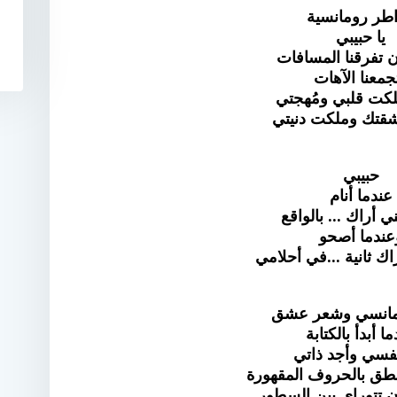
طر رومانسية
يا حبيبي
ن تفرقنا المسافات
جمعنا الآهات
لكت قلبي ومُهجتي
شقتك وملكت دنيتي
حبيبي
عندما أنام
ي أراك ... بالواقع
عندما أصحو
اك ثانية ...في أحلامي
مانسي وشعر عشق
ا أبدأ بالكتابة
فسي وأجد ذاتي
طق بالحروف المقهورة
أن تتوراى بين السطور