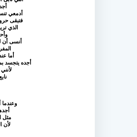
أجد
أدمعي تنس
فتبقى حرو
الذي تريد
وأحي
أنسى أن ل
المفر
أما عن
أجده يتجسد بم
لأنني
ناب
وعندما 
أجده
مثل ا
لأن ا