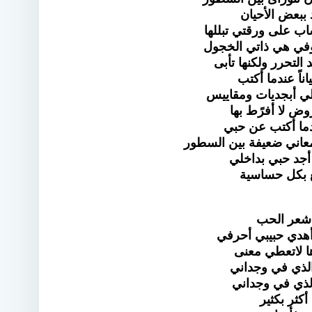
 ببعض الأحيان
اب على ورقتي تبللها
في هي ذاتي الخجول
 التحرر ولكنها تأبى
اناً عندما أكتب
ي أبجديات ومقاييس
وض لا أفرًط بها
دما أكتب عن حبي
عاني ضعيفة بين السطور
 أجد حبي بداخلي
ع بكل حساسية
شعر الحب
أهدي حبيبي أحرفي
ا لاتعطي معنى
لذي في وجداني
لذي في وجداني
أكثر بكثير