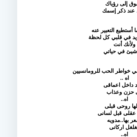
وق إلى رؤياك
عند ذكر إسمك
 أستطيع التعبير عنه
يد في قلبي كل لحظة
ولأنك أنت
يئ في حياتي
ي خواطر الحب للرومانسيين
اه ..
د داخل اعماقى
 حزن وعذاب
اه..
لها روحى قبلى
 عقلى قبل لسانى
ر بها..مدويه
غلغل اركانى
اه..