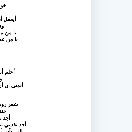
خوا
أيعقل أ
وت
يا من م
يا من ع
أحلم أنن
و
أتمنى ان أر
شعر رو
عندم
أجد ن
أجد نفسي تن
التي تأبى 