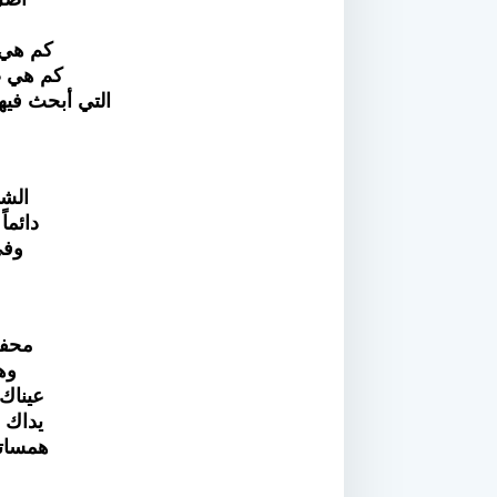
كم هي 
كم هي ص
التي أبحث في
الشو
دائما
وفي
محفو
وه
عيناك 
يداك .
همساتك