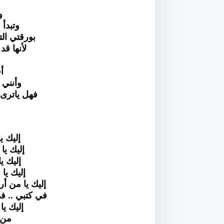
و
وتبدأ
بورقتي الت
لأنها ق
أ
وأنني 
فهل ياترى 
إليك ي
إليك يا
إليك ي
إليك يا
إليك يا من 
في كتبي .. ف
إليك ي
من 