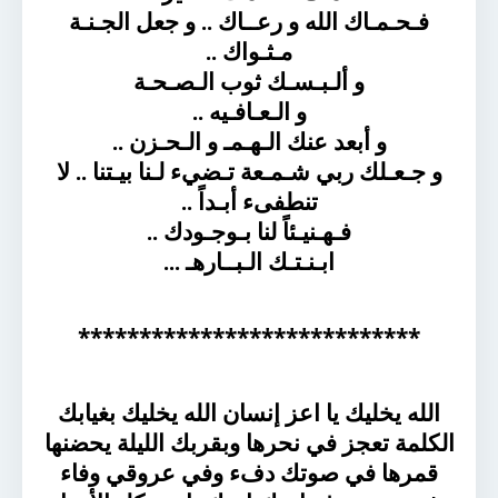
فـحـمـاك الله و رعــاك .. و جعل الجـنـة
مـثـواك ..
و ألـبـسـك ثوب الـصـحـة
و الـعـافـيه ..
و أبعد عنك الـهـمـ و الـحـزن ..
و جـعـلك ربي شـمـعة تـضيء لـنا بيـتنا .. لا
تنطفىء أبـداً ..
فـهـنيـئاً لنا بـوجـودك ..
ابـنـتـك الـبــارهـ ...
****************************
الله يخليك يا اعز إنسان الله يخليك بغيابك
الكلمة تعجز في نحرها وبقربك الليلة يحضنها
قمرها في صوتك دفء وفي عروقي وفاء