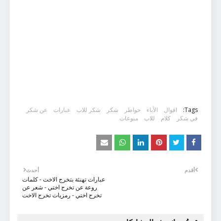
Tags:
اقوال
الأباء
خواطر
شكر
شكر للاب
عبارات
عن شكر
في شكر
كلام
للاب
منوعات
أقدم
أحدث
عبارات تهنئة بتخرج الاخت - كلمات
روعة عن تخرج اختي - شعر عن
تخرج اختي - رمزيات تخرج الاخت