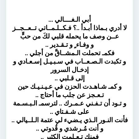
أبي الـغــــالي ...
لا أدري بـماذا أبـدأ ..؟ فـكــلـمــاتي تــعــجــز
عــن وصف ما يحمله قلبي لكَ من حبٍّ
و وفـاء ٍ و تـقـدير ..
فكمـ تحملت الـمشــاقَّ من أجلي ..
و تكبدت الـصـعــاب في سـبـيـل إسـعـادي و
إدخـال السرور
إلى قـلبي ..
و كمـ شـاهـدت الحزن في عـيـنـيـك حين
تـعـجز عن جلب ما أحتاج ..
و تـود أن تـفـني عـمـرك .. لترسمـ الـبـسـمة
على شـفـتاي ..
فأنت النـور الـذي يـضيء لي عتمة الـلــيالي ..
و أنت مُـرشدي و قُدوتي ..
فمنك تـعـلمت الكثير ..