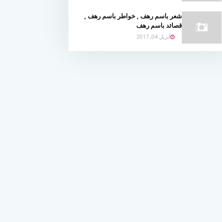
شعر باسم رهف , خواطر باسم رهف ,
قصائد باسم رهف
أبريل 04, 2017