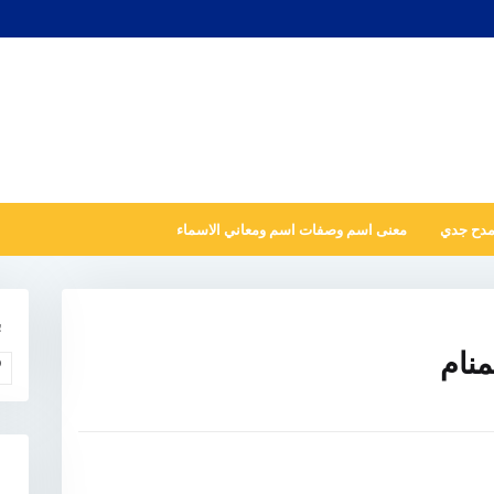
مدح جدي
معنى اسم وصفات اسم ومعاني الاسماء
ب
منام
و
N