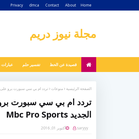
Privacy
dmca
Contact
About
Home
مجلة نيوز دريم
قصيدة عن الحظ
تفسير حلم
عبارات 
الصفحة الرئيسية
منوعات
تردد ام بي سي سبورت برو على نايل سا
تردد ام بي سي سبورت بر
الجديد Mbc Pro Sports
saryyy
أكتوبر 01, 2016