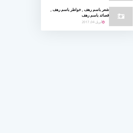
شعر باسم رهف , خواطر باسم رهف ,
قصائد باسم رهف
أبريل 04, 2017