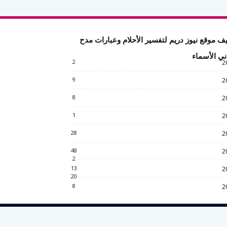
ف موقع نيوز دريم لتفسير الأحلام وعبارات مدح
ني الأسماء
2
2
9
2
8
2
1
2
28
2
48
2
2
13
2
20
8
2
Contact Us
About
Home