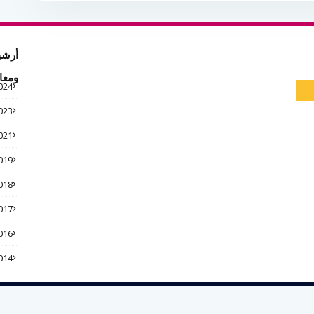
أرشي
ومعا
024
023
021
019
018
017
016
014
Crafted with