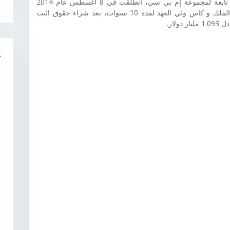
هي قناة تلفزيونية رياضية تابعة لمجموعة إم بي سي، انطلقت في 8 أغسطس عام 2014
وتتميز هذه قنوات بنقله الدوري السعودي، و كاس الملك و كاس ولي العهد لمدة 10 سنوات، بعد شراء حقوق البث
R