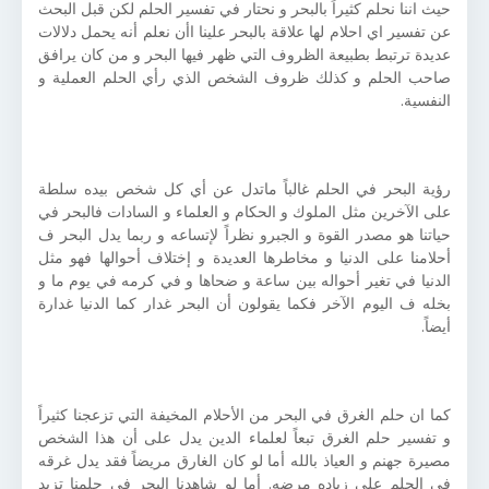
حيث اننا نحلم كثيراً بالبحر و نحتار في تفسير الحلم لكن قبل البحث
عن تفسير اي احلام لها علاقة بالبحر علينا اأن نعلم أنه يحمل دلالات
عديدة ترتبط بطبيعة الظروف التي ظهر فيها البحر و من كان يرافق
صاحب الحلم و كذلك ظروف الشخص الذي رأي الحلم العملية و
النفسية.
رؤية البحر في الحلم غالباً ماتدل عن أي كل شخص بيده سلطة
على الآخرين مثل الملوك و الحكام و العلماء و السادات فالبحر في
حياتنا هو مصدر القوة و الجبرو نظراً لإتساعه و ربما يدل البحر ف
أحلامنا على الدنيا و مخاطرها العديدة و إختلاف أحوالها فهو مثل
الدنيا في تغير أحواله بين ساعة و ضحاها و في كرمه في يوم ما و
بخله ف اليوم الآخر فكما يقولون أن البحر غدار كما الدنيا غدارة
أيضاً.
كما ان حلم الغرق في البحر من الأحلام المخيفة التي تزعجنا كثيراً
و تفسير حلم الغرق تبعاً لعلماء الدين يدل على أن هذا الشخص
مصيرة جهنم و العياذ بالله أما لو كان الغارق مريضاً فقد يدل غرقه
في الحلم على زياده مرضه. أما لو شاهدنا البحر في حلمنا تزيد