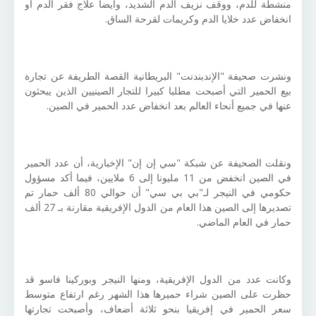
منشطة للدم، ووقف نزيف الدم الشديد، وأيضا علاج فقر الدم أو
انخفاض عدد خلايا الدم وكريمات لقرحة الساق.
ونشرت صحيفة "الإندبندنت" البريطانية القصة الطريفة عن تجارة
بيع الحمير التي أصبحت مطلبا كبيرا للتجار الصينيين الذين يبحثون
عنها في جميع أنحاء العالم بعد انخفاض عدد الحمير في الصين.
ونقلت الصحيفة عن شبكة "سي إن إن" الإخبارية، أن عدد الحمير
في الصين انخفض من 11 مليونا إلى 6 ملايين، فيما أكد مسؤول
حكومي في النيجر لـ"بي بي سي" أن حوالي 80 ألف حمار تم
تصديرها إلى الصين هذا العام من الدول الإفريقية مقارنة بـ 27 ألف
حمار في العام الماضي.
وكانت عدد من الدول الإفريقية، ومنها النيجر وبوركينا فاسو قد
حظرت على الصين شراء حميرها هذا الشهر رغم ارتفاع متوسط
سعر الحمير في إفريقيا بنحو ثلاثة أضعاف، وأصبحت تجارتها