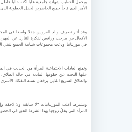
ويحمل الخطيب شهادة جامعية عليا لكنه حاليا عاطل ع
الأمر الذي فاجأ جميع الحاضرين لحفل الخطوبة الذ
وقد أثار تصرف والد العروس جدلا واسعا في المج
الأفعال بين مرحب ورافض لفكرة التنازل عن المهر، 
في موريتانيا. ودعت مجموعات شبابية الجميع لتبني الف
وتمنع العادات الاجتماعية المرأة من الحديث في ال
عليها البحث عن حقوقها المادية في حالة الطلاق، و
والطلاق السريع اللذين يرفعان نسبة التفكك الأسري 
وتشترط أغلب الموريتانيات "لا سابقة ولا لاحقة وإ
المرأة التي يخلّ زوجها بهذا الشرط الحق في الحصول