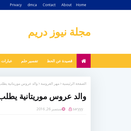
Privacy
dmca
Contact
About
Home
مجلة نيوز دريم
قصيدة عن الحظ
تفسير حلم
عبارات 
الصفحة الرئيسية
مهر العروسة
والد عروس موريتانية يطلب م
والد عروس موريتانية يطلب م
saryyy
سبتمبر 26, 2016