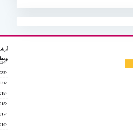
أرشي
ومعا
024
023
021
019
018
017
016