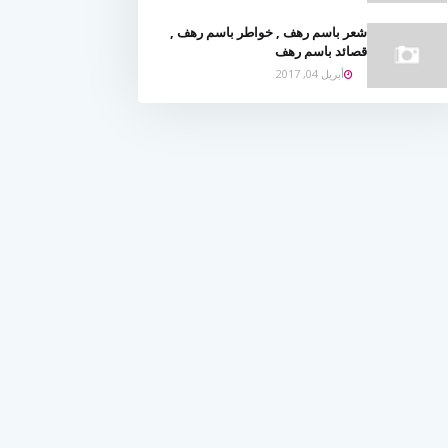
شعر باسم رهف , خواطر باسم رهف ,
قصائد باسم رهف
أبريل 04, 2017