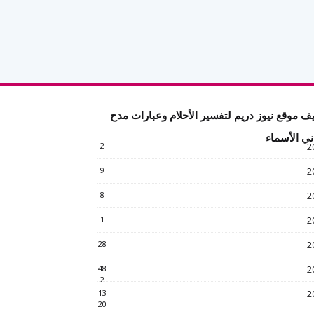
ف موقع نيوز دريم لتفسير الأحلام وعبارات مدح
ني الأسماء
2
2
9
2
8
2
1
2
28
2
48
2
2
13
2
20