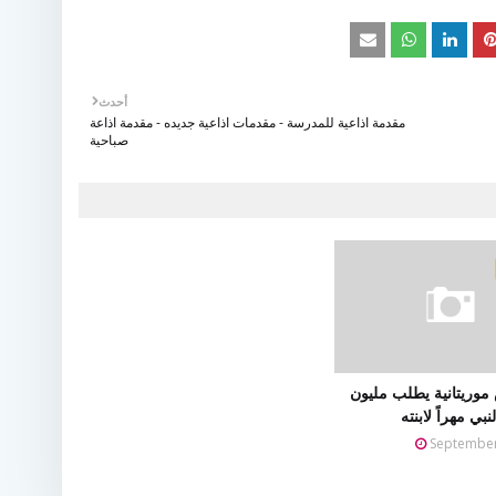
أحدث
مقدمة اذاعية للمدرسة - مقدمات اذاعية جديده - مقدمة اذاعة
صباحية
موريتانية يطلب مليون
بي مهراً لابنته
September