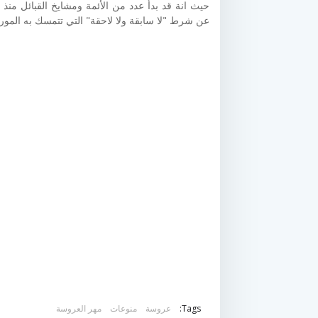
حيث انة قد بدأ عدد من الأئمة ومشايخ القبائل منذ
عن شرط "لا سابقة ولا لاحقة" التي تتمسك به الموريت
Tags:
عروسة
منوعات
مهر العروسة