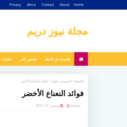
Privacy
dmca
Contact
About
Home
مجلة نيوز دريم
قصيدة عن الحظ
تفسير حلم
عبارات 
الصفحة الرئيسية
فوائد
فوائد النعناع الأخضر
فوائد النعناع الأخضر
saryyy
سبتمبر 07, 2016