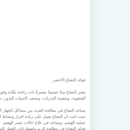
فوائد النعناع الأخضر
يعتبر النعناع نبتةٌ عشبيةٌ معمرةٌ ذات رائحة نفّاذة و
الشفوية، وشعيبة البذريات، وصنف كاسيات البذور، ت
يساعد النعناع في معالجة العديد من مشاكل الجهاز ا
حيث اثبت ان النعناع يعمل على زيادة افراز ونشاط ال
عملية الهضم، ويساعد في علاج حالات عسر الهضم.
فوائد النعناع في معالجة الربو واضطرابات الجهاز الت