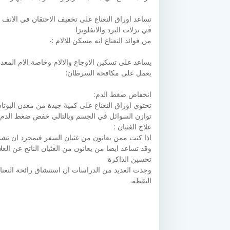
تساعد اوراق النعناع على تخفيف الاحتقان في الانف 
في نزلات البرد والانفلونزا
من فوائد النعناع انه مسكن للالام :-
يساعد على تسكين الاوجاع والالام وخاصة الام المع
يعمل على مكافحة السرطان:
انخفاض ضغط الدم:
تحتوي اوراق النعناع على كمية جيدة من معدن البوتا
توازن السوائل في الجسم وبالتالي خفض ضغط الدم 
علاج الغثيان :
اذا كنت ممن يعانون من غثيان السفر فبمجرد ان تش
وقد تساعد ايضا من يعانون من الغثيان الناتج عن العلا
تحسين الذاكرة:
وجدت العديد من الدراسات ان استنشاق رائحة النعناع
اليقظة.