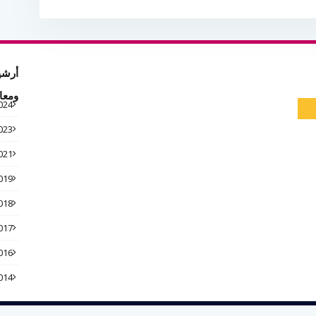
أرشي
ومعا
024
023
021
019
018
017
016
014