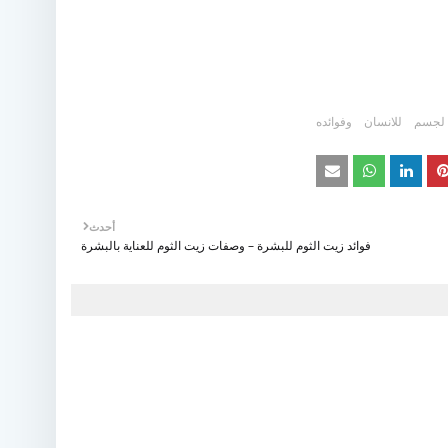
لجسم
للانسان
وفوائده
أحدث
فوائد زيت الثوم للبشرة – وصفات زيت الثوم للعناية بالبشرة