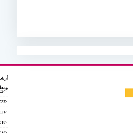
أرشي
ومعا
024
023
021
019
018