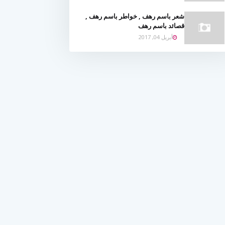
شعر باسم رهف , خواطر باسم رهف ,
قصائد باسم رهف
أبريل 04, 2017