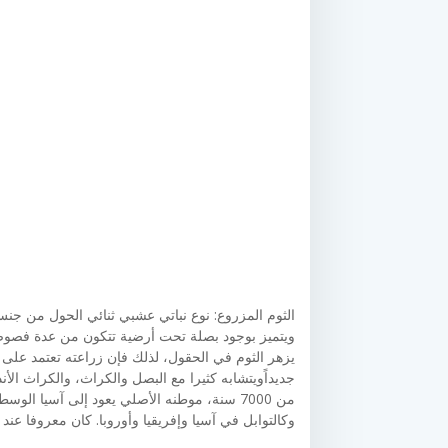
الثوم المزروع: نوع نباتي عشبي ثنائي الحول من جنس 
ويتميز بوجود بصلة تحت أرضية تتكون من عدة فصوص، 
يزهر الثوم في الحقول، لذلك فإن زراعته تعتمد على
جديداًويتشابه كثيرا مع البصل والكراث، والكراث الأن
من 7000 سنة، موطنه الأصلي يعود إلى آسيا 
وكالتوابل في آسيا وإفريقيا وأوروبا. كان معروفا عن