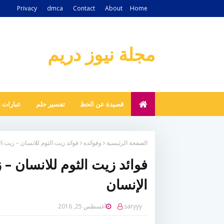
Privacy
dmca
Contact
About
Home
مجلة نيوز دريم
قصيدة عن الحظ
تفسير حلم
عبارات 
الصفحة الرئيسية
وفوائده
فوائد زيت الثوم للانسان – زيت ا
فوائد زيت الثوم للانسان –
الإنسان
saryyy
أغسطس 25, 2016