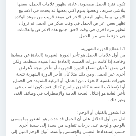
تكون فترة الحمل مصحوبة، عادة، بظهور علامات الحمل، بعضها
يتلاشى سريعا، وبعضها يدوم اكثر. بعضها قد يحدث في الاسابيع
الاولى، بينما يظهر البعض الاخر في موعد قريب من موعد الولادة.
تظهر بعض اعراض الحمل في وقت مبكر من الحمل ثم تزول،
لتظهر مرة اخرى في وقت لاحق. جميع هذه الاعراض والعلامات
هي جزء طبيعي من الحمل.
1. انقطاع الدورة الشهرية:
من أول علامات الحمل هو تأخر الدورة الشهرية (العادة) عن ميعادها
وخاصة إذا كانت دورات الطمث (العادة) عند السيدة منتظمة, ولكن
في بعض الأحيان تنقطع الدورة الشهرية أو تتأخر نتيجة لأعراض
أخرى غير الحمل, ومن ذلك مثلا كأن تتأخر الدورة الشهرية نتيجة
تغييرات نفسية كالخوف من الحمل, أو الرغبة الشديدة في الحمل,
أو الإنفعالات النفسية كالحزن والفرح كذلك فقد يكون السبب في
تأخر العادة هو إعتلال الصحة العامة والإضطراب في وظائف الغدد
وغير ذلك..
2. الشعور بالغثيان أو الوحم :
لعل من أول الدلائل على أن الحمل قد حدث, هو الشعور بما يسمى
بالوحم, والوحم على درجات تتفاوت من سيدة إلى سيدة أخرى
حسب إستعدادها النفسي والجسمي, وأبسط أنواع الوحم الميل إلى