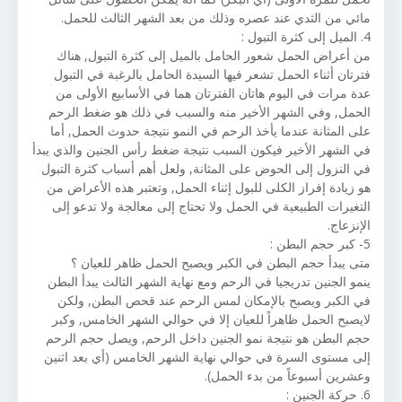
مائي من الثدي عند عصره وذلك من بعد الشهر الثالث للحمل.
4. الميل إلى كثرة التبول :
من أعراض الحمل شعور الحامل بالميل إلى كثرة التبول, هناك
فترتان أثناء الحمل تشعر فيها السيدة الحامل بالرغبة في التبول
عدة مرات في اليوم هاتان الفترتان هما في الأسابيع الأولى من
الحمل, وفي الشهر الأخير منه والسبب في ذلك هو ضغط الرحم
على المثانة عندما يأخذ الرحم في النمو نتيجة حدوث الحمل, أما
في الشهر الأخير فيكون السبب نتيجة ضغط رأس الجنين والذي يبدأ
في النزول إلى الحوض على المثانة, ولعل أهم أسباب كثرة التبول
هو زيادة إفراز الكلى للبول إثناء الحمل, وتعتبر هذه الأعراض من
التغيرات الطبيعية في الحمل ولا تحتاج إلى معالجة ولا تدعو إلى
الإنزعاج.
5- كبر حجم البطن :
متى يبدأ حجم البطن في الكبر ويصبح الحمل ظاهر للعيان ؟
ينمو الجنين تدريجيا في الرحم ومع نهاية الشهر الثالث يبدأ البطن
في الكبر ويصبح بالإمكان لمس الرحم عند قحص البطن, ولكن
لايصبح الحمل ظاهراً للعيان إلا في حوالي الشهر الخامس, وكبر
حجم البطن هو نتيجة نمو الجنين داخل الرحم, ويصل حجم الرحم
إلى مستوى السرة في حوالي نهاية الشهر الخامس (أي بعد اثنين
وعشرين أسبوعاً من بدء الحمل).
6. حركة الجنين :