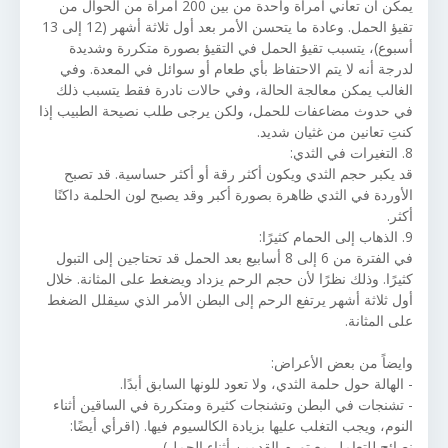
يمكن أن تعاني امرأة واحدة من بين 200 امرأة من الحوال من
تقيؤ الحمل. وعادة ما يتحسن الأمر بعد أول ثلاثة أشهر (12 إلى 13
أسبوع)، يتسبب تقيؤ الحمل في التقيؤ بصورة متكررة وشديدة
لدرجة أنه لا يتم الاحتفاظ بأي طعام أو سوائل في المعدة. وفي
الغالب يمكن معالجة الحالة، وفي حالات نادرة فقط يتسبب ذلك
في حدوث مضاعفات للحمل، ولكن يرجى طلب نصيحة الطبيب إذا
كنتِ تعانين من غثيان شديد.
8. التغيرات في الثدي:
قد يكبر حجم الثدي ويكون أكثر رقة أو أكثر حساسية. قد تصبح
الأوردة في الثدي ظاهرة بصورة أكبر وقد يصبح لون الحلمة داكنًا
أكثر.
9. الذهاب إلى الحمام كثيرًا:
في الفترة من 6 إلى 8 أسابيع بعد الحمل قد تحتاجين إلى التبول
كثيرًا. وذلك نظرًا لأن حجم الرحم يزداد ويضغط على المثانة. خلال
أول ثلاثة أشهر يرتفع الرحم إلى البطن الأمر الذي سيقلل الضغط
على المثانة.
وايضاً من بعض الأعراض:
- الهالة حول حلمة الثدي، ولا تعود للونها السابق أبدًا.
- تشنجات في البطن وتشنجات كثيرة ومتكررة في الساقين أثناء
النوم، ويجب التغلب عليها بزيادة الكالسيوم فيها. (اقرأي أيضًا:
نصائح للتعامل مع تورم القدمين أثناء الحمل)