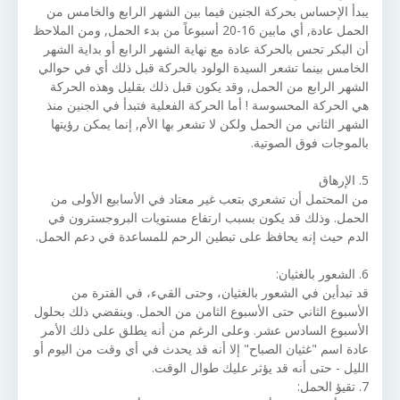
يبدأ الإحساس بحركة الجنين فيما بين الشهر الرابع والخامس من
الحمل عادة, أي مابين 16-20 أسبوعاً من بدء الحمل, ومن الملاحظ
أن البكر تحس بالحركة عادة مع نهاية الشهر الرابع أو بداية الشهر
الخامس بينما تشعر السيدة الولود بالحركة قبل ذلك أي في حوالي
الشهر الرابع من الحمل, وقد يكون قبل ذلك بقليل وهذه الحركة
هي الحركة المحسوسة ! أما الحركة الفعلية فتبدأ في الجنين منذ
الشهر الثاني من الحمل ولكن لا تشعر بها الأم, إنما يمكن رؤيتها
بالموجات فوق الصوتية.
5. الإرهاق
من المحتمل أن تشعري بتعب غير معتاد في الأسابيع الأولى من
الحمل. وذلك قد يكون بسبب ارتفاع مستويات البروجسترون في
الدم حيث إنه يحافظ على تبطين الرحم للمساعدة في دعم الحمل.
6. الشعور بالغثيان:
قد تبدأين في الشعور بالغثيان، وحتى القيء، في الفترة من
الأسبوع الثاني حتى الأسبوع الثامن من الحمل. وينقضي ذلك بحلول
الأسبوع السادس عشر. وعلى الرغم من أنه يطلق على ذلك الأمر
عادة اسم "غثيان الصباح" إلا أنه قد يحدث في أي وقت من اليوم أو
الليل - حتى أنه قد يؤثر عليك طوال الوقت.
7. تقيؤ الحمل: