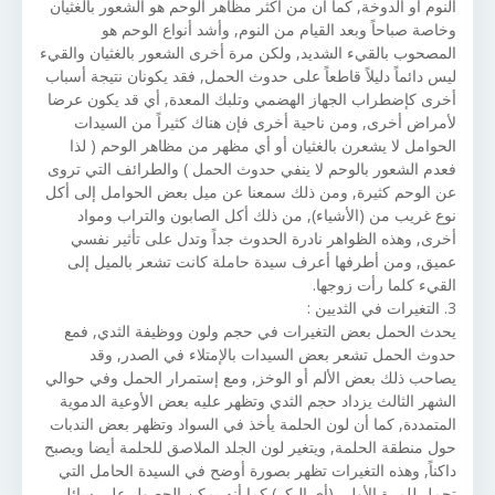
النوم أو الدوخة, كما أن من أكثر مظاهر الوحم هو الشعور بالغثيان
وخاصة صباحاً وبعد القيام من النوم, وأشد أنواع الوحم هو
المصحوب بالقيء الشديد, ولكن مرة أخرى الشعور بالغثيان والقيء
ليس دائماً دليلاً قاطعاً على حدوث الحمل, فقد يكونان نتيجة أسباب
أخرى كإضطراب الجهاز الهضمي وتلبك المعدة, أي قد يكون عرضا
لأمراض أخرى, ومن ناحية أخرى فإن هناك كثيراً من السيدات
الحوامل لا يشعرن بالغثيان أو أي مظهر من مظاهر الوحم ( لذا
فعدم الشعور بالوحم لا ينفي حدوث الحمل ) والطرائف التي تروى
عن الوحم كثيرة, ومن ذلك سمعنا عن ميل بعض الحوامل إلى أكل
نوع غريب من (الأشياء), من ذلك أكل الصابون والتراب ومواد
أخرى, وهذه الظواهر نادرة الحدوث جداً وتدل على تأثير نفسي
عميق, ومن أطرفها أعرف سيدة حاملة كانت تشعر بالميل إلى
القيء كلما رأت زوجها.
3. التغيرات في الثديين :
يحدث الحمل بعض التغيرات في حجم ولون ووظيفة الثدي, فمع
حدوث الحمل تشعر بعض السيدات بالإمتلاء في الصدر, وقد
يصاحب ذلك بعض الألم أو الوخز, ومع إستمرار الحمل وفي حوالي
الشهر الثالث يزداد حجم الثدي وتظهر عليه بعض الأوعية الدموية
المتمددة, كما أن لون الحلمة يأخذ في السواد وتظهر بعض الندبات
حول منطقة الحلمة, ويتغير لون الجلد الملاصق للحلمة أيضا ويصبح
داكناً, وهذه التغيرات تظهر بصورة أوضح في السيدة الحامل التي
تحمل للمرة الأولى (أي البكر) كما أنه يمكن الحصول على سائل