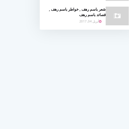
شعر باسم رهف , خواطر باسم رهف ,
قصائد باسم رهف
أبريل 04, 2017