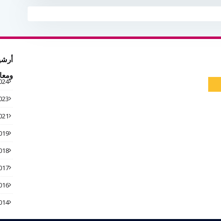
أرشي
ومعا
024
023
021
019
018
017
016
014