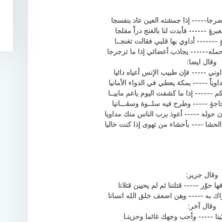
رجا----- إذا جمشته العين عاد بنفسجا
ةٍ ------ فأبدت لنا بالغنج دراً مفلجا
------- أداوي بها قلبي فقالت تغنجــا
له------ يجاذب أعضائي إذا ما ترجرجا
وقال ايضا:
وني ----- فإن طبيب الإنس أعياه دائيا
ياً ----- بمكة يعطي في الدواء الأمانيا
------ إذا ما كشفت اليوم ياعم مابيــا
اجةٍ ----- وطرح فيه سلــوة وسقـــانيا
وله ----- أعوذ برب الناس منك مداويا
حشا ---- بأحشاء من تهوى إذا كنت خاليا
وقال جرير:
 حوّر ----- قتلننا ثم لم يحيين قتلانا
ك به ----- وهن اضعف خلق الله انسانا
وقال آخر:
ينا ----- وأحب وجهك غائما وحزينـا