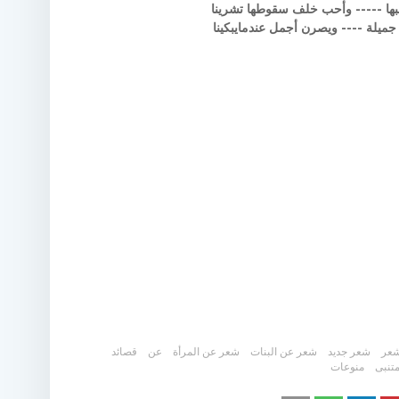
حبها ----- وأحب خلف سقوطها تشرينا
ميلة ---- ويصرن أجمل عندمايبكينا
عر
شعر جديد
شعر عن البنات
شعر عن المرأة
عن
قصائد
متنبى
منوعات