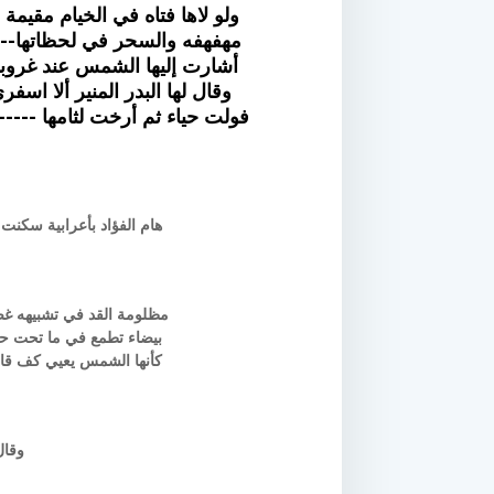
ولو لاها فتاه في الخيام مقيمة 
مهفهفه والسحر في لحظاتها---- إذ
أشارت إليها الشمس عند غروبها
وقال لها البدر المنير ألا اسف
فولت حياء ثم أرخت لثامها ----- 
هام الفؤاد بأعرابية سكنت --
مظلومة القد في تشبيهه غصن
بيضاء تطمع في ما تحت حلتها
كأنها الشمس يعيي كف قاب
وقال