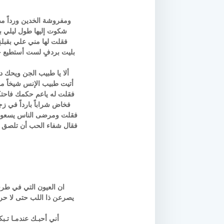
ومفروشة الخدين ورداً مض
شكوت إليها طول ليلي بعبر
فقلت لها مني علي بقبلةٍ 
بليت بردفٍ لست أستطيع حم
ألا يا طبيب الجن ويحك دا
أتيت طبيب الإنس شيخاً مداو
فقلت له ياعم حكمك فاحتكم 
فخاض شراباً بارداً في زج
فقلت ومرضى الناس يسعون ح
فقال شفاء الحب أن تلصق ال
ان العيون التي في طرفها
يصرعن ذا اللب حتى لا حرا
أني أحبـك عندمـا تـبك