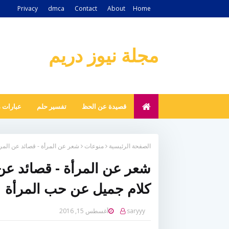
Privacy
dmca
Contact
About
Home
مجلة نيوز دريم
قصيدة عن الحظ
تفسير حلم
عبارات 
الصفحة الرئيسية
منوعات
شعر عن المرأة - قصائد عن المر
شعر عن المرأة - قصائد عن
كلام جميل عن حب المرأة
saryyy
أغسطس 15, 2016