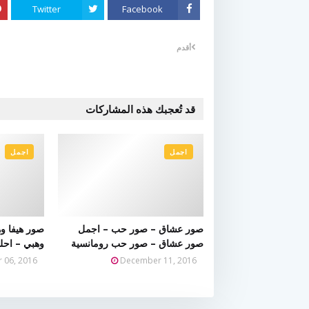
Twitter
Facebook
أقدم
قد تُعجبك هذه المشاركات
اجمل
اجمل
صور عشاق – صور حب – اجمل
صور هيفا و
صور عشاق – صور حب رومانسية
وهبي – احل
 06, 2016
December 11, 2016