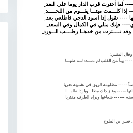
---- لما اخترت قرب الدار يوما على البعد ِ
ا كلـــمت ميتـــا يقـــوم من اللحـــــد ِ
 ---- تقول إذا اسود الدجي فاطلعي بعد ِ
ري---- فإنك مثلي في الكمال وفي السعد ِ
وقد نـــــثرت من خدهــا رطــــب الـــورد ِ
R
وقال المتنبي:
-- بيتاً من القلب لم تمـــدد لــه طنبـــا
اً ----- مظلومة الريق في تشبيهه ضربا
 ----- وعـز ذلك مطلـــوبا إذا طلبــــا
ضه ------ شعاعها ويراه الطرف مقتربا
 قيس بن الملوح: