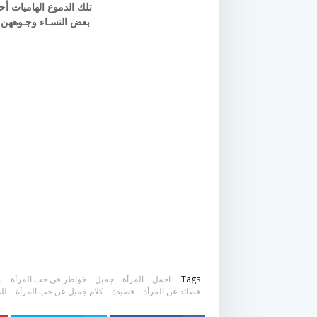
تلك الدموع الهاميات أ
بعض النسـاء وجـوههن ج
Tags:
اجمل
المرأة
جميل
خواطر في حب المرأة
ش
قصائد عن المرأة
قصيدة
كلام جميل عن حب المرأة
لل