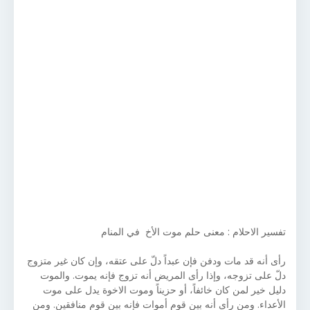
تفسير الاحلام : معنى حلم موت الأخ في المنام
رأى أنه قد مات ودفن فإن عبداً دلّ على عتقه، وإن كان غير متزوج
دلّ على تزوجه، وإذا رأى المريض أنه تزوج فإنه يموت. والموت
دليل خير لمن كان خائفاً، أو حزيناً وموت الاخوة يدل على موت
الأعداء. ومن رأى أنه بين قوم أموات فإنه بين قوم منافقين. ومن