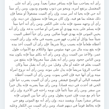
رأى أنه يصاحب ميتاً فإنه يسافر سفراً بعيداً. ومن رأى أنه على
المغتسل يرتفع أمره، وينجو من ذنوب وهموم وديون. ومن رأى ميتاً
أنه حي فإنه يحيا له أمر ميت. وإن رأى الميت مشغولاً أو متعباً فإن
ذلك شغله بما هو فيه، وإن كان مريضاً فإنه مسؤول عن دينه. وإن
رأى أن وجهه مسود فإنه مات على الكفر. ومن رأى أنه أحيا ميتاً
فإنه يسلم على يديه يهودي أو نصراني أو صاحب بدعة. وإن رأى أنه
يحيي الموتى فإنه يهدي قوماً ضالين. ومن رأى حياً أعطى الميت
شيئاً مما يؤكل أو يُشَرب فهو ضرر يصيبه في ماله. وإن رأى الميت
أعطاه طعاماً فإنه يصيب رزقاً شريفاً. فإن رأى أن الميت أخذ بيده
فإنه يقع بيده مال من جهة ميئوس منها. والكلام مع الأموات طول
عمر، والأخذ من الميت رزق. ومن رأى أنه يكلم ميتاً فإنه يكون بينه
وبين الناس جحود. ومن رأى أنه يقبل ميتاً معروفاً فإنه ينتفع من
الميت بعلم قد خلفه أو مال. وقيل: من رأى أنه يقبل ميتاً وكان
صاحب الرؤيا مريضاً فإنه يدل على موته. ومن رأى أنه تزوج امرأة
ميتة ورأى أنها حية فإن الحي يموت. ومن رأى أن الميت أعطاه
قميصه البالي أو الوسخ فيفتقر. ومن رأى أن الميت يضرب حياً فإن
الحي قد أحدث في دينه فساداً. ومن رأى ميتاً يضربه فإنه ينال خيراً
من سفر. ومن رأى ميتاً نائماً فإن نومه راحته في الآخرة. وإن رأى
حياً نام مع ميت فإن عمره يطول. ومن رأى حياً بين الموتى فإنه
يسافر سفراً بعيداً، ويفسد دينه، وإن رأى أنه مع الموتى وهو حي
فإنه يخالط قوماً في دينهم فساد. ومن رأى الميت من الكفار وعليه