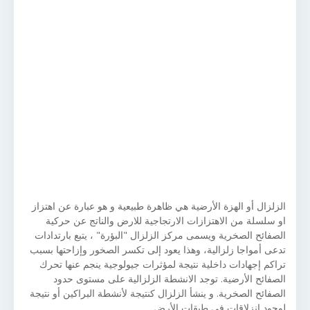
الزلزال أو الهزة الأرضية هي ظاهرة طبيعية و هو عبارة عن اهتزاز
او سلسلة من الاهتزازات الارتجاجية للارض والناتج عن حركية
الصفائح الصخرية ويسمى مركز الزلزال "البؤرة" ، يتبع بارتدادات
تدعى أمواجا زلزالية، وهذا يعود إلى تكسر الصخور وإزاحتها بسبب
تراكم إجهادات داخلية نتيجة لمؤثرات جيولوجية ينجم عنها تحرك
الصفائح الأرضية. توجد الانشطة الزلزالية على مستوى حدود
الصفائح الصخرية. و ينشأ الزلزال كنتيجة لأنشطة البراكين أو نتيجة
لوجود انزلاقات في طبقات الأرض.