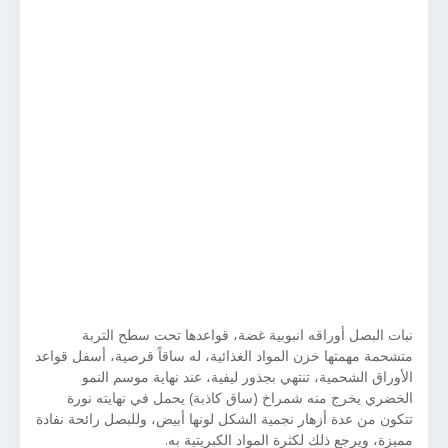
نبات البصل أوراقه انبوبية غضة، قواعدها تحت سطح التربة
متشحمة مهمتها خزن المواد الغذائية، له ساقاً قرصية، أسفل قواعد
الأوراق الشحمية، تنتهي بجذور ليفية، عند نهاية موسم النمو
الخضري يخرج منه شمراخ (ساق كاذبة) يحمل في نهايته نورة
تتكون من عدة أزهار نجمية الشكل لونها أبيض، وللبصل رائحة نفادة
مميزة، ويرجع ذلك لكثرة المواد الكبريتية به.