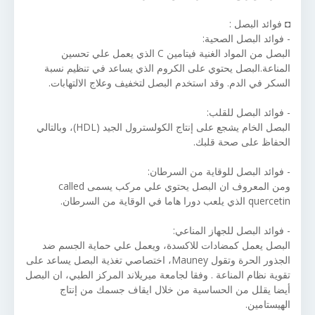
◘ فوائد البصل :
- فوائد البصل الصحية:
البصل من المواد الغنية فيتامين C الذي يعمل علي تحسين
المناعة.البصل يحتوي على الكروم الذي يساعد في تنظيم نسبة
السكر في الدم. وقد استخدم البصل لتخفيف وعلاج الالتهابات.
- فوائد البصل للقلب:
البصل الخام يشجع على إنتاج الكولسترول الجيد (HDL)، وبالتالي
الحفاظ على صحة قلبك.
- فوائد البصل للوقاية من السرطان:
ومن المعروف ان البصل يحتوي علي مركب يسمى called
quercetin الذي يلعب دورا هاما في الوقاية من السرطان.
- فوائد البصل للجهاز المناعي:
البصل يعمل كمضادات للاكسدة، ويعمل علي حماية الجسم ضد
الجذور الحرة وتقول Mauney، اختصاصي تغذية البصل يساعد على
تقوية نظام المناعة . وفقا لجامعة ميريلاند المركز الطبي، ان البصل
أيضا يقلل من الحساسية من خلال ايقاف جسمك من إنتاج
الهيستامين.