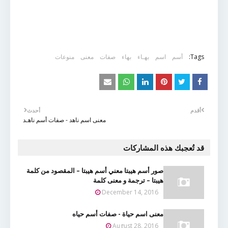
Tags:
أسم
اسم
بهـاء
بهاء
صفات
معنى
منوعات
أقدم
أحدث
معنى اسم ناهد - صفات أسم ناهـد
قد تُعجبك هذه المشاركات
صور أسم هيبتا معني أسم هيبتا – المقصود من كلمة
هيبتا – ترجمة و معنى كلمة
December 14, 2016
معنى اسم حياة - صفات أسم حياه
August 28, 2016