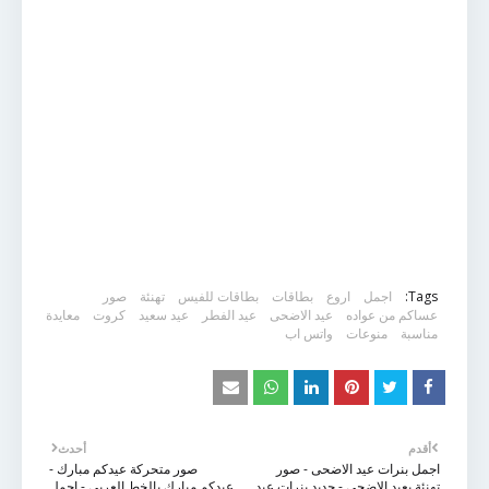
Tags:
اجمل
اروع
بطاقات
بطاقات للفيس
تهنئة
صور
عساكم من عواده
عيد الاضحى
عيد الفطر
عيد سعيد
كروت
معايدة
مناسبة
منوعات
واتس اب
أقدم
أحدث
اجمل بنرات عيد الاضحى - صور
صور متحركة عيدكم مبارك -
تهنئة بعيد الاضحى - جديد بنرات عيد
عيدكم مبارك بالخط العربي - اجمل