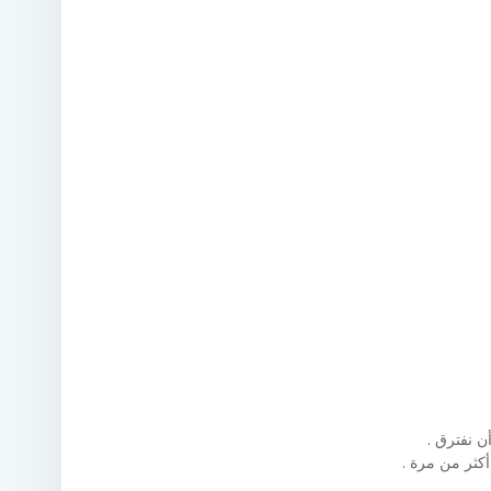
ن نفترق .
كثر من مرة .