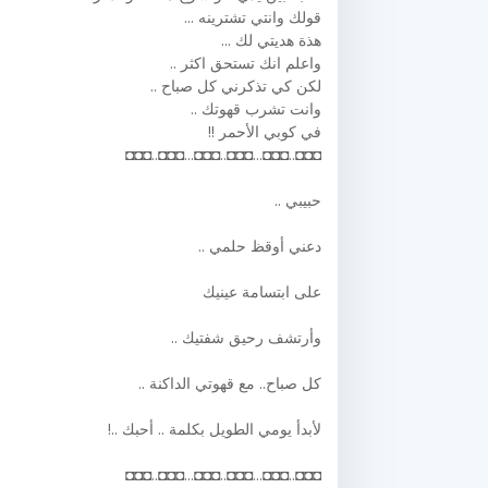
قولك وانتي تشترينه ...
هذة هديتي لك ...
واعلم انك تستحق اكثر ..
لكن كي تذكرني كل صباح ..
وانت تشرب قهوتك ..
في كوبي الأحمر !!
◘◘◘..◘◘◘...◘◘◘..◘◘◘...◘◘◘..◘◘◘
حبيبي ..
دعني أوقظ حلمي ..
على ابتسامة عينيك
وأرتشف رحيق شفتيك ..
كل صباح.. مع قهوتي الداكنة ..
لأبدأ يومي الطويل بكلمة .. أحبك ..!
◘◘◘..◘◘◘...◘◘◘..◘◘◘...◘◘◘..◘◘◘