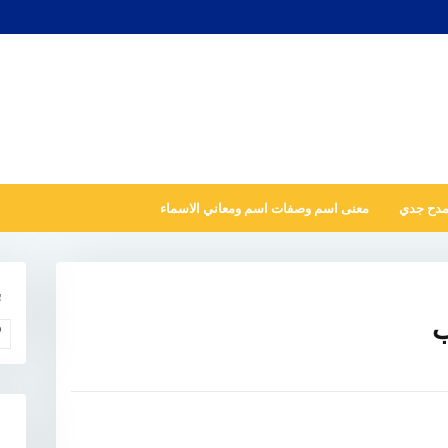
مدح جدي
معنى اسم وصفات اسم ومعاني الاسماء
ب
ب
و
N