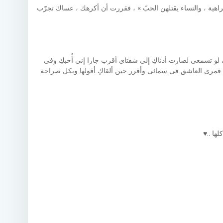
راهية ، والنساء يقتلهن الحبّ » ، فقررت أن أكرهك ، عساك تجرّب
ﺣﺒﻚِ ﻟﻮ ﺗﺴﻤﻌﻰ ﻟﺼﺎﺭﺕ ﺃﺫﻧﺎﻙِ ﺇﻟﻰ ﺷﻔﺘﺎﻱ ﺃﻗﺮﺏ ﺟﺎﺭﺍ ﺇﻧﻲ ﺃُﺣﺒﻚِ ﻭﻓﻰ
ﻴﻬﺎ ﻣﻊ ﻗﻤﺮﻯ ﺍﻟﻌﺎﺷﻖ ﻓﻰ ﺳﻤﺎﺋﻰ ﻭﺃﻗﺮﺭ ﺣﻴﻦ ﺃﻟﻘﺎﻙِ ﺃﻗﻮﻟﻬﺎ ﻭﺑﻜﻞ ﺻﺮﺍﺣﺔ
لها ..♥