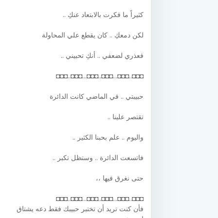
كثيراً ما فكرت بالابتعاد عنكِ ..
لكن دمعكِ .. كان يقطع علي المحاولة
فعذري لضعفي .. أنكِ تحبيني ..
◘◘◘..◘◘◘...◘◘◘..◘◘◘...◘◘◘..◘◘◘
حبيبتي .. في الماضي كانت الدائرة
تقتصر علينا ..
واليوم .. علم بحبنا الكثير ..
فاتسعت الدائرة .. وستظل تكبر ..
حتى نغرق فيها ،،
◘◘◘..◘◘◘...◘◘◘..◘◘◘...◘◘◘..◘◘◘
فأن كنت تريد أن تختبر حبيبك فقط دعه يشتاق