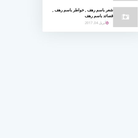
شعر باسم رهف , خواطر باسم رهف ,
قصائد باسم رهف
أبريل 04, 2017