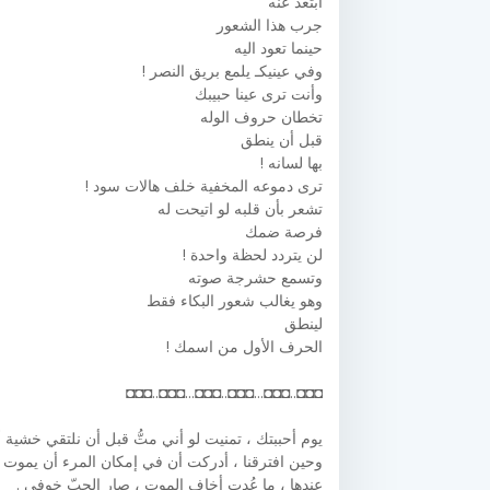
ابتعد عنه
جرب هذا الشعور
حينما تعود اليه
وفي عينيكـ يلمع بريق النصر !
وأنت ترى عينا حبيبك
تخطان حروف الوله
قبل أن ينطق
بها لسانه !
ترى دموعه المخفية خلف هالات سود !
تشعر بأن قلبه لو اتيحت له
فرصة ضمك
لن يتردد لحظة واحدة !
وتسمع حشرجة صوته
وهو يغالب شعور البكاء فقط
لينطق
الحرف الأول من اسمك !
◘◘◘..◘◘◘...◘◘◘..◘◘◘...◘◘◘..◘◘◘
يوم أحببتك ، تمنيت لو أني متُّ قبل أن نلتقي خشية أ
وحين افترقنا ، أدركت أن في إمكان المرء أن يموت أ
عندها ، ما عُدت أخاف الموت ، صار الحبّ خوفي .