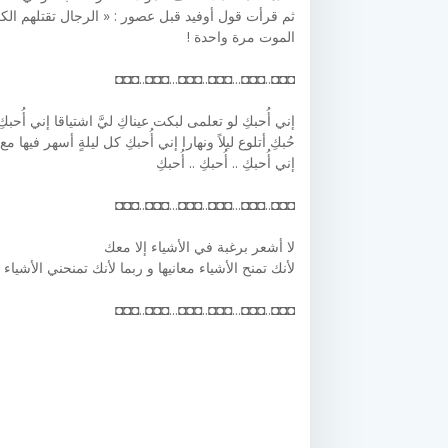
ثم قرأت قول أوفيد قبل عصور : « الرجال تقتلهم الك
الموت مرة واحدة !
◘◘◘..◘◘◘...◘◘◘..◘◘◘...◘◘◘..◘◘◘
ﺇﻧﻲ ﺃُﺣﺒﻚِ ﻟﻮ ﺗﻌﻠﻤﻰ ﻟﺒﻜﺖ ﻋﻴﻨﺎﻙِ ﻟﻲَّ ﺍﺷﺘﻴﺎﻗﺎ ﺇﻧﻲ ﺃُ
ﺣُﺒﻚِ ﺃﺗﻠﻮﻉ ﻟﻴﻼ‌ً ﻭﻧﻬﺎﺭﺍ ﺇﻧﻲ ﺃُﺣﺒﻚِ ﻛﻞ ﻟﻴﻠﺔٍ ﺃﺳﻬﺮ ﻓ
ﺇﻧﻲ ﺃُﺣﺒﻚِ .. ﺃُﺣﺒﻚِ .. ﺃُﺣﺒﻚِ
◘◘◘..◘◘◘...◘◘◘..◘◘◘...◘◘◘..◘◘◘
لا أشعر برغبة في الأشياء إلا معك
لأنك تمنح الأشياء معانيها و ربما لأنك تمنحني الأشياء ك
◘◘◘..◘◘◘...◘◘◘..◘◘◘...◘◘◘..◘◘◘