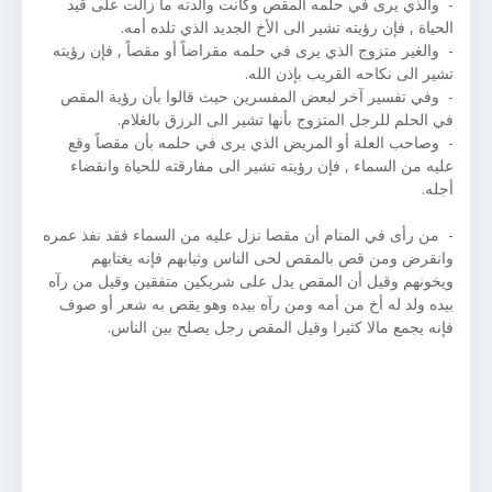
- والذي يرى في حلمه المقص وكانت والدته ما زالت على قيد
الحياة , فإن رؤيته تشير الى الأخ الجديد الذي تلده أمه.
- والغير متزوج الذي يرى في حلمه مقراضاً أو مقصاً , فإن رؤيته
تشير الى نكاحه القريب بإذن الله.
- وفي تفسير آخر لبعض المفسرين حيث قالوا بأن رؤية المقص
في الحلم للرجل المتزوج بأنها تشير الى الرزق بالغلام.
- وصاحب العلة أو المريض الذي يرى في حلمه بأن مقصاً وقع
عليه من السماء , فإن رؤيته تشير الى مفارقته للحياة وانقضاء
أجله.
- من رأى في المنام أن مقصا نزل عليه من السماء فقد نفذ عمره
وانقرض ومن قص بالمقص لحى الناس وثيابهم فإنه يغتابهم
ويخونهم وقيل أن المقص يدل على شريكين متفقين وقيل من رآه
بيده ولد له أخ من أمه ومن رآه بيده وهو يقص به شعر أو صوف
فإنه يجمع مالا كثيرا وقيل المقص رجل يصلح بين الناس.