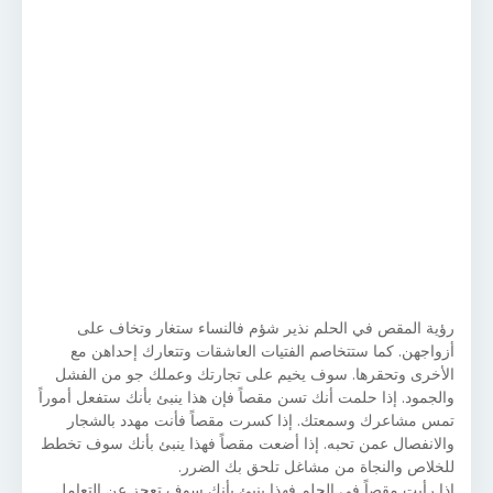
رؤية المقص في الحلم نذير شؤم فالنساء ستغار وتخاف على
أزواجهن. كما ستتخاصم الفتيات العاشقات وتتعارك إحداهن مع
الأخرى وتحقرها. سوف يخيم على تجارتك وعملك جو من الفشل
والجمود. إذا حلمت أنك تسن مقصاً فإن هذا ينبئ بأنك ستفعل أموراً
تمس مشاعرك وسمعتك. إذا كسرت مقصاً فأنت مهدد بالشجار
والانفصال عمن تحبه. إذا أضعت مقصاً فهذا ينبئ بأنك سوف تخطط
للخلاص والنجاة من مشاغل تلحق بك الضرر.
إذا رأيت مقصاً في الحلم فهذا ينبئ بأنك سوف تعجز عن التعامل