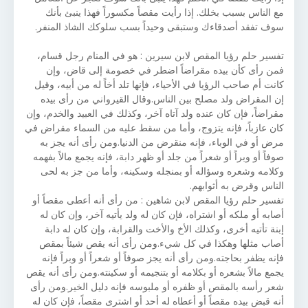
مع الناس بسبب بخلك. إذا رأيت مقصاً مكسوراً فهذا ينبئ بأنك
سوف تفقد أصدقاءك وستبقى وحيداً بسب سلوكك الشاذ المنفر.
تفسير حلم رؤيا المقص لابن سيرين : هو في المنام رجل قسام،
فمن رأى كأن بيده مقراضاً اضطر في خصومة إلى قاض، وإن
كانت أم صاحب الرؤيا في الأحياء، فإنها تلد أخاً له من أبيه، وقيل
إن المقراض ولد مصلح بين الناس.وقال القيرواني من رأى بيده
مقراضاً، فإن كان عنده ولد آتاه آخر، وكذلك في العبيد والخدم، وإن
كان عازباً، فإنه يتزوج، وأما من سقط عليه من السماء مقراض في
مرض أو في الوباء، فإنه منقرض من الدنيا.ومن رأى أنه يجز به
صوفاً أو وبراً أو شعراً من جلد أو ظهر دابة، فإنه يجمع مالاً بفهمه
وكلامه وشعره وسؤاله أو بمنجله وسكينه، وأما من جز به لحى
الناس وقرض به أثوابهم.
تفسير حلم رؤيا المقص لابن شاهين : من رأى أنه أعطى مقصاً أو
أصابه أو ملكه أو اشتراه، فإن كان له ولد يأتيه آخر، وإن كان له
إبنة تأتيه أخرى، وكذلك الأخ والأخت والقرابة، وإن كان له دابة
أصاب مثلها وهكذا في كل شيء.ومن رأى أنه يقص شيئاً بمقص
فإنه يظفر بحاجته.ومن رأى أنه يجز صوفاً أو شعراً أو وبراً فإنه
يجمع مالاً بشعره أو بكلامه أو بتنجيمه أو سكينته.ومن رأى أنه يقص
شعر رأسه بالمقص أو ظفره أو ملبوسه فإنه دليل الخير.ومن رأى
أنه قبض بيده مقصاً أو أعطاه له أحد أو اشترى مقصاً، فإن كان له