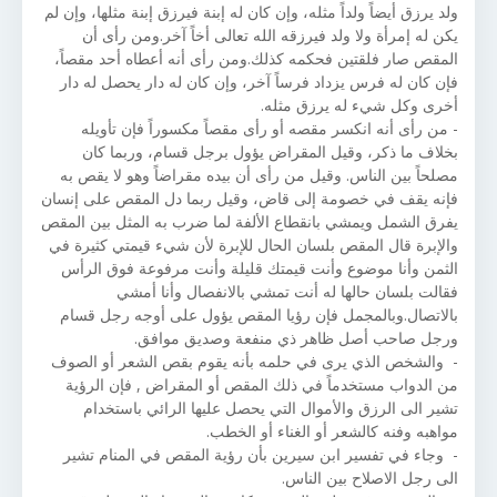
ولد يرزق أيضاً ولداً مثله، وإن كان له إبنة فيرزق إبنة مثلها، وإن لم
يكن له إمرأة ولا ولد فيرزقه الله تعالى أخاً آخر.ومن رأى أن
المقص صار فلقتين فحكمه كذلك.ومن رأى أنه أعطاه أحد مقصاً،
فإن كان له فرس يزداد فرساً آخر، وإن كان له دار يحصل له دار
أخرى وكل شيء له يرزق مثله.
- من رأى أنه انكسر مقصه أو رأى مقصاً مكسوراً فإن تأويله
بخلاف ما ذكر، وقيل المقراض يؤول برجل قسام، وربما كان
مصلحاً بين الناس. وقيل من رأى أن بيده مقراضاً وهو لا يقص به
فإنه يقف في خصومة إلى قاض، وقيل ربما دل المقص على إنسان
يفرق الشمل ويمشي بانقطاع الألفة لما ضرب به المثل بين المقص
والإبرة قال المقص بلسان الحال للإبرة لأن شيء قيمتي كثيرة في
الثمن وأنا موضوع وأنت قيمتك قليلة وأنت مرفوعة فوق الرأس
فقالت بلسان حالها له أنت تمشي بالانفصال وأنا أمشي
بالاتصال.وبالمجمل فإن رؤيا المقص يؤول على أوجه رجل قسام
ورجل صاحب أصل ظاهر ذي منفعة وصديق موافق.
- والشخص الذي يرى في حلمه بأنه يقوم بقص الشعر أو الصوف
من الدواب مستخدماً في ذلك المقص أو المقراض , فإن الرؤية
تشير الى الرزق والأموال التي يحصل عليها الرائي باستخدام
مواهبه وفنه كالشعر أو الغناء أو الخطب.
- وجاء في تفسير ابن سيرين بأن رؤية المقص في المنام تشير
الى رجل الاصلاح بين الناس.