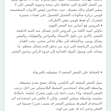
من أفضل الطرق التي تحافظ على صحة وحيوية الشعر. لكن لا
ينبغي القيام بذلك بنفسك، حيث تحتاجين لبعض الأدوات المتخصصة.
قومي بزيارة صالونات التجميل للحصول على قصات متميزة
لشعرك، أو فقط قومي بقص الأطراف.
♦ البروتين هو أساس بنية الشعر القوي:
تناولي كمية كافية من البروتين الذي تتشكل منه البنية الدقيقة
للشعر. تأكدي من تناول الأسماك والدواجن والبقوليات والبيض
بشكل يومي. وبالإضافة إلى نظام غذائي صحي، يجب القيام
بالتمارين الرياضية التي تزيد من تدفق الدم بشكل منتظم، ما
يساعد على وصول المواد الغذائية إلى فروة الرأس وجذور الشعر.
♦ للحفاظ على الشعر المجعد لا تمشطيه بالفرشاة
يميل الشعر المجعد الى التكسر، ولذلك ينصح بعدم تمشيطه
بواسطة الفرشاة. استخدمي المشط البلاستيكي من اجل ترتيب
الشعر المجعد. واذا رغبت دائما بان يكون شعرك املسا، بامكانك
تمليسه بواسطة مملس الشعر، ولكن لا تبالغي في استخدامه لان
الاستخدام المفرط بمملس الشعر قد يسبب ضررا جسيما في
الشعر وحتى انه قد يغير من لونه.