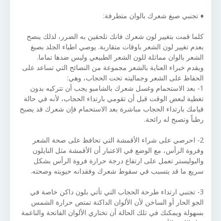
♦ تجنبي صبغ شعرك بالوان متطرفة:
كلما قمت بتغيير لون شعرك فانك تلحقين به الضرر، لذلك ينصح
بعدم تغيير لون الشعر باوقات متقاربة. يوصي اطباء الجلد بصبغ
الشعر بالوان مماثلة للون الشعر الطبيعي وليس ضدها تماما.
ويقدم خبراء العناية بالشعر مجموعة من النصائح التي تساعد على
الحفاظ على الشعر وجماليته تحت الحجاب، وهي:
1- بعد الاستحمام وغسل شعرك بالشامبو يجب أن تتركيه بدون
تغطية لبعض الوقت قبل أن تقومي بارتداء الحجاب، لأنه في حالة
قيامك بارتداء الحجاب مباشرة بعد الاستحمام فإن شعرك قد يصبح
رطباً وتصبح له رائحة.
2- احرصي على شراء الأقمشة التي تحافظ على صحة الشعر
وفروة الرأس، مع الوضع في الاعتبار أن الأقمشة مثل النايلون
والبوليستر تعمل على ارتفاع درجة حرارة فروة الرأس بشكل
سريع ما قد يتسبب في سقوط شعرك وفقدانه حيويته وصحته.
3- تجنبي ارتداء طرحة الحجاب التي تأتي بلون داكن خاصة في
الجو الحار أو الساخن لأن الألوان الداكنة تمتص حرارة الشمس
بسهولة ويمكنك في تلك الحالة أن تختاري الألوان الفاتحة والناعمة