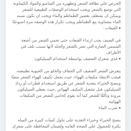
الحرص علي نظافة الشعر وتطهيره من الشامبو والمواد الكيماوية
التي توضع بالشعر ويجب استخدام الوصفات الطبيعية للشعر
ويمكن ان يشطف بعصير الطماطم والماء ويجب ان تكون نسبه
الماء متساوية مع الطماطم ويجب تكرار هذه الوصفه مرة اسبوعيًا.
♦ القبعات :
في الصيف يجب ارتداء القبعات حتى تحمي الشعر من أشعة
الشمس الضارة التي تضر بالشعر والجلد لأنها تسبب تلف في
الأطراف .
♦ غذي شعركِ الضعيف بواسطة استخدام السيليكون:
يتعرض الشعر الضعيف الى الجفاف والخلو من الحيوية بطبيعته،
فيجب الابتعاد مكيفات الهواء, حيث يجعل تكييف الهواء الشعر متعبًا
وينصح الخبراء بتغذية الشعر عن طريق استخدام قطرات أو رذاذ
السيليكون قبل تشغيل المكيف الهوائي ,حيث يعطي السيليكون
مرونة وتألقًا للشعر كما أنه يقوم كحامي للشعر من المكيفات
الهوائية.
♦ شرب الماء:
ينصح الخبراء وخبراء التغذية على تناول كميات كبيرة من المياه
بكثرة للحصول علي الصحة العامه ولضمان المحافظة على شعركِ