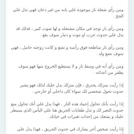
ومن رأي شعلة نار موجودة علي بابه من غير دخان فهي تدل علي
الحج .
ومن رأي نار توجد في مكان مشتعله و لها صوت كبير ، فذلك قد
يدل علي حدوث حرب او موت و دمار سوف يقع .
ومن رأي نار ساطعة فوق رأسه و تشع و كانت زوجته حامل ، فهي
سوف تضع ولد .
ومن رأي أنه في وسط نار و لا يستطيع الخروج منها فهو سوف
يظفر من أعدائه .
إذا رأيت منزلك يحترق ، فإن منزلك يدل عليك لذلك فهو يشير
حدوث تحول شخصي لك سواء كان داخلي أو خارجي .
إذا رأيت بأنك تحاول إخماد هذه النار ، فهذا يدل علي أنك تحاول منع
حدوث التغير لك و تدل طفايات الحريق هنا علي اليأس الذي يسيطر
عليك و يمنعك من إحداث تغيرات في حياتك .
إذا رأيت شخص أخر يشارك في حدوث الحريق ، فهذا يدل علي