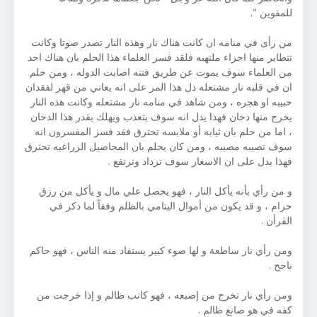
للمقوين ".
من رأى في منامه ان كانت هناك نار وهذه النار تصدر صوتا وكانت
تتطاير منها اجزاء ملتهبه فلقد فسر العلماء هذا الحلم بان هناك احد
من العلماء سوف يموت عن طريق فتنه اصابت الدوله ، ومن حلم
ان في قلبه نار مشتعله دل هذا المر على انه يعاني من قهر لفقدان
حبيبه او هجره ، ومن شاهد في منامه نار مشتعله وكانت هذه النار
يخرج منها دخان فهذا يدل انه سوف يتعذب ويهلك بقدر هذا الدخان
، اما من حلم بان ثيابه أو ملابسه تحترق فقد فسر المفسرون انه
سوف تصيبه مصيبه ، ومن كان يحلم بان المحاصيل الزراعيه تحترق
فهذا يدل على ان الاسعار سوف تزداد وترتفع .
و من رأي بأنه يأكل النار ، فهو يحصل علي مال و يأكل من رزق
حرام ، و قد يكون من أموال اليتامي بالظلم وفقاً لما ذكر في
القرأن .
ومن رأي نار ساطعة و لها ضوء كبير يستفاد منه الناس ، فهو حاكم
ناجح .
ومن رأي نار تخرج من إصبعه ، فهو كاتب ظالم و إذا خرجت من
كفه في هو صانع ظالم .