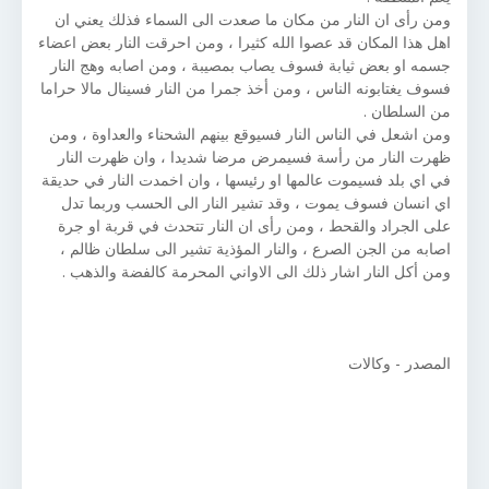
ومن رأى ان النار من مكان ما صعدت الى السماء فذلك يعني ان
اهل هذا المكان قد عصوا الله كثيرا ، ومن احرقت النار بعض اعضاء
جسمه او بعض ثيابة فسوف يصاب بمصيبة ، ومن اصابه وهج النار
فسوف يغتابونه الناس ، ومن أخذ جمرا من النار فسينال مالا حراما
من السلطان .
ومن اشعل في الناس النار فسيوقع بينهم الشحناء والعداوة ، ومن
ظهرت النار من رأسة فسيمرض مرضا شديدا ، وان ظهرت النار
في اي بلد فسيموت عالمها او رئيسها ، وان اخمدت النار في حديقة
اي انسان فسوف يموت ، وقد تشير النار الى الحسب وربما تدل
على الجراد والقحط ، ومن رأى ان النار تتحدث في قربة او جرة
اصابه من الجن الصرع ، والنار المؤذية تشير الى سلطان ظالم ،
ومن أكل النار اشار ذلك الى الاواني المحرمة كالفضة والذهب .
المصدر - وكالات