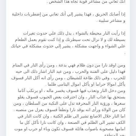
أنك تعاني من مشاعر قوية تجاه هذا الشخص .
إذا أصابك الحريق ، فهذا يشير إلي أنك تعاني من إضطربات داخلية
و مشاعر سلبية .
إذا رأيت النار محيطة بالشواء ، يدل ذلك علي حدوث تغيرات
بسيطة لك و لا تزال تحت سيطرتك و إذا كنت تقوم بعمل الطعام
علي الشواء و واجهت مشكلة ، يشير إلي حدوث مشكلة في حياتك
.
ومن اوقد نارا من دون ظلام فهي بدعة ، ومن رأى النار في المنام
فهذا دليل على الفتنة والحرب ، ومن عبد النار اشار ذلك الى حبه
للحرب ، وفي ذلك طاعة للشيطان ، ومن رأى انه أكل النار فسوف
يأكل اموالا حراما او يأكل اموال اليتامى ظلما .
ومن دخل النار وتعذب فيها فسوف يخسر ماله ، او يرتكب آثاما
يستحق بها عذاب النار ، وان احترقت بعض الحبوب فسوف يغلو
سعرها ، ورؤية النار المحرقة تدل على النكبة من السلطان ، ومن
كان من الولاة ورأى انه يوقد نارا وتطفأ فسوف يعزل من منصبه .
اما النار خلال الاصابع تشير الى ظلم الكتبة ، وان كانت النار في
الكف تشير الى الظلم في الصنعة ، وان كانت نارا تأكل كل ما
امامها مصحوبة باصوات هائلة فسوف تكون وباء او حرب او موت
يعم المنطقة .