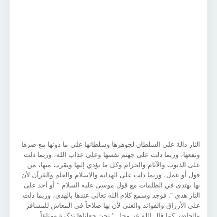
النار دالة على السلطان لجوهرها وسلطانها على ما دونها مع ضرها
ونفعها، وربما دلت على جهنم نفسها وعلى عذاب الله، وربما دلت
على الذنوب والآثام والحرام وكل ما يؤدي إليها ويقرب منها، من
قول أو عمل، وربما دلت على الهداية والإسلام والعلم والقرآن لأن
بها يهتدى في الظلمات مع قول موسى عليه السلام " أو أجد على
النار هدى ". فوجد وسمع كلام الله تعالى عندها بالهدى، وربما دلت
على الأرزاق والفوائد والغنى لأن بها صلاحاً في المعاش للمسافر
والحاضر كما قال الله عز وجل " نحن جعلناها تذكرة ومتاعاً