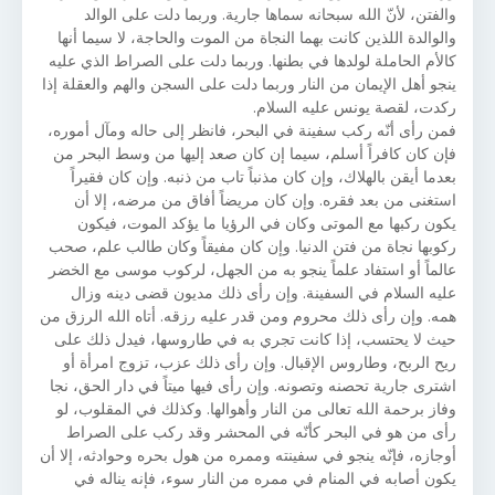
والفتن، لأنّ الله سبحانه سماها جارية. وربما دلت على الوالد
والوالدة اللذين كانت بهما النجاة من الموت والحاجة، لا سيما أنها
كالأم الحاملة لولدها في بطنها. وربما دلت على الصراط الذي عليه
ينجو أهل الإيمان من النار وربما دلت على السجن والهم والعقلة إذا
ركدت، لقصة يونس عليه السلام.
فمن رأى أنّه ركب سفينة في البحر، فانظر إلى حاله ومآل أموره،
فإن كان كافراً أسلم، سيما إن كان صعد إليها من وسط البحر من
بعدما أيقن بالهلاك، وإن كان مذنباً تاب من ذنبه. وإن كان فقيراً
استغنى من بعد فقره. وإن كان مريضاً أفاق من مرضه، إلا أن
يكون ركبها مع الموتى وكان في الرؤيا ما يؤكد الموت، فيكون
ركوبها نجاة من فتن الدنيا. وإن كان مفيقاً وكان طالب علم، صحب
عالماً أو استفاد علماً ينجو به من الجهل، لركوب موسى مع الخضر
عليه السلام في السفينة. وإن رأى ذلك مديون قضى دينه وزال
همه. وإن رأى ذلك محروم ومن قدر عليه رزقه. أتاه الله الرزق من
حيث لا يحتسب، إذا كانت تجري به في طاروسها، فيدل ذلك على
ريح الربح، وطاروس الإقبال. وإن رأى ذلك عزب، تزوج امرأة أو
اشترى جارية تحصنه وتصونه. وإن رأى فيها ميتاً في دار الحق، نجا
وفاز برحمة الله تعالى من النار وأهوالها. وكذلك في المقلوب، لو
رأى من هو في البحر كأنّه في المحشر وقد ركب على الصراط
أوجازه، فإنّه ينجو في سفينته وممره من هول بحره وحوادثه، إلا أن
يكون أصابه في المنام في ممره من النار سوء، فإنه يناله في