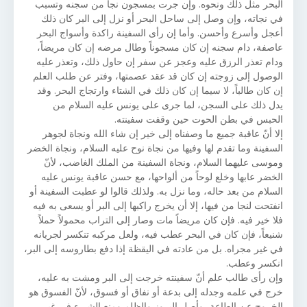
البحر مثل ذلك ونحوه. وإن جرت بمسجون نجا من سجنه وتسبب
في نجاته، وإن وصل إلى ساحل البحر أو نزل إلى البر كان ذلك
أعجل وأسرع وأحسن. وأما إن رأى السفينة راكدة وأسواج البحر
عاصفة، دام سجنه إن كان مسجوناً وطال مرضه إن كان مريضاً،
ودام تعذر الرزق عليه وعجز عن سفر إن حاول ذلك، وتعذر عليه
الوصول إلى زوجته إن كان قد عقد عصمتها، وفتر عن طلب العلم
إن كان طالباً، لا سيما إن كان ذلك في الشتاء وارتجاج البحر. وقد
يدل ذلك على السجن، لما جرى على يونس عليه السلام من
الحبس في بطن الحوت حين وقفت سفينته.
إلا أنّ عاقبة جميع ما وصفناه إلى خير إن شاء الله ونجاة لجوهر
السفينة وما تقدم لها وفيها من نجاة نوح عليه السلام، ونجاة الخضر
وموسى عليهما السلام، ونجاة السفينة من الملك الغاضب، لأنّ
الخضر عابها وخلع لوحاً من ألواحها، مع حسن عاقبة يونس عليه
السلام من بعد حاله، وما نزل به. ولذلك قالوا لو عطبت السفينة أو
انفتحت لنجا من فيها، إلا أن يخرج راكبها إلى البر أو يسعى به فيه
فلا خير فيه. فإن كان مريضاً مات وصار إلى التراب محمولاً حملاً
شنيعاً، فإن كان في البحر عطب فيه، ولعل مركبه تنكسر لجريانه
في غير مجراه. بل من عادته في اليقظة إذا دفع بطاروسه إلى البر،
انكسر وعطب.
وإن رأى طالب علم أنّ سفينته خرجت إلى البر ومشت به عليه،
خرج في علمه وجدله إلى بدعة أو نفاق أو فسوق، لأنّ الفسوق هو
الخروج عن الطاعة، وأصل البروز والظلم ومنع الشيء في غير