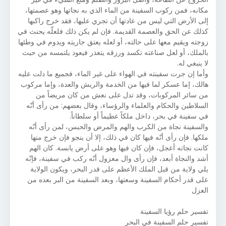
مكانه، فمن ركوب السفينة من الماء الذي به نجاتها وهو عصمتها،
إلى الأرض التي ليس من عادتها أن تجري عليها، فقد خرج راكبها
كذلك عن الحق والعصمة القديمة. فإن لم يكن ذلك فلعلّه يحنث في
زوجته ويقيم معها على حالته، أو لعله يعتق جاريته ويدوم في وطئها
بالملك، أو لعل صناعته تكسد ورزقه يتعذر فيعود يلتمسه من حيث
لا ينبغي له.
وأما إن جرت سفينته في الهواء على غير الماء، فجميع ما دلت عليه
هالك، إما عسكر لما فيها من الخدمة والريش والعدة، وإما مركوب
من سائر المركوبات، وقد تدل على نعش من كان مريضاً من
السلاطين والحكام والعلماء والرؤساء، وقال بعضهم: من رأى أنّه
في سفينة في بحر، داخل ملكاً عظيماً أو سلطاناً.
والسفينة نجاة من الكرب والهم والمرض والحبس، لمن رأى أنّه
ملكها. فإن رأى أنّه فيها كان في ذلك، إلا أن ينجو فإن خرج منها
كانت نجاته أعجل، فإن كان فيها وهو على أرض يابسة. كان الهم
أشد والنجاة أبعد، فإن رأى وال معزول أنّه ركب في سفينة، فإنّه
يلي ولاية من قبل الملك الأعظم على قدر البحر، ويكون الولاية
على قدر أحكام السفينة وسعتها، وبعد السفينة من البر بعده من
العزل
تفسير حلم رؤيا السفينة
تفسير حلم السفينة في البحر